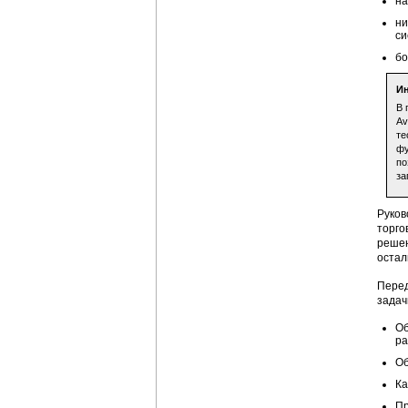
на
ни
си
бо
И
В 
Av
те
фу
по
за
Руков
торго
решен
остал
Перед
задач
Об
ра
Об
Ка
Пр