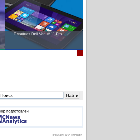
Планшет Dell Venue 11 Pro
Пора выбирать Fujitsu!
зор подготовлен
версия для печати