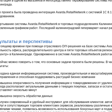
уатация в одном из магазинов и непосредственно тиражирование системы Ava
инграда.
е проекта была проведена интеграция Avarda.RetailNetwork с системой 1С 8.1
дованием.
ртывание системы Avarda.RetailNetwork в торговых подразделениях Калининг
овленным графиком работ. Последний калининградский гипермаркет начал раб
ультаты и перспективы
тоящему времени при помощи отраслевого DIY-решения на базе системы Avar
льность офиса, распределительного центра и пяти торговых объектов регио
ентр» в Калининграде. Одновременно в системе Avarda.RetailNetwork работа
ейчас можно говорить о том, что основные задачи проекта были решены. В 
ьтаты:
здана единая информационная система, производительная и масштабируем
правления и способная поддерживать растущий бизнес компании
вышена оперативность получения информации о товародвижении от удален
егда располагают актуальными данными о текущих покупках, запасах и остатк
ставляет несколько минут
вышена скорость обработки данных
лучен современный и удобный инструмент для обслуживания клиентов: авто
луг и сопутствующих торговле клиентских сервисов, реализованы различные 
мягкими чеками, появилась возможность использования бонусных карт и под