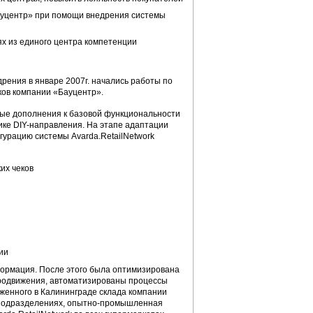
уцентр» при помощи внедрения системы
х из единого центра компетенции
рения в январе 2007г. начались работы по
ков компании «Бауцентр».
рые дополнения к базовой функциональности
ке DIY-направления. На этапе адаптации
урацию системы Avarda.RetailNetwork
их чеков
ии
ормация. После этого была оптимизирована
ародвижения, автоматизированы процессы
женного в Калининграде склада компании
х подразделениях, опытно-промышленная