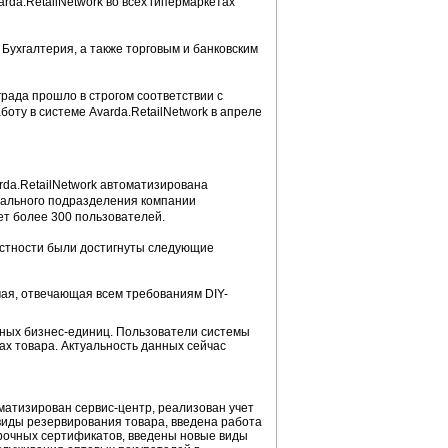
rda.RetailNetwork во всех гипермаркетах
 Бухгалтерия, а также торговым и банковским
рада прошло в строгом соответствии с
оту в системе Avarda.RetailNetwork в апреле
da.RetailNetwork автоматизирована
нального подразделения компании
ет более 300 пользователей.
частности были достигнуты следующие
ая, отвечающая всем требованиям DIY-
ных бизнес-единиц. Пользователи системы
ах товара. Актуальность данных сейчас
матизирован сервис-центр, реализован учет
виды резервирования товара, введена работа
арочных сертификатов, введены новые виды