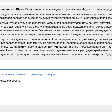
сенафонтов Юрий Юрьевич
, генеральный директор компании «Бауцентр Калинингра
 внедрением системы Avarda наша компания получила новый импульс к развитию: нам
ерживали полную реализацию амбиций такой крупной и динамично развивающейся ком
стема Avarda стабильна и надежна, удобна для пользователей. Возможности системы 
лучать достоверную и актуальную информацию по всем подразделениям, более эффек
еспечивать информационную безопасность компании и получать другие преимущества
вышение лояльности покупателей, которым компания «Бауцентр» смогла предоставить
ходе реализации проекта компания Ansoft подтвердила свою репутацию надежного парт
ших подразделений ни на минуту не прекращало выполнение своих функций при перех
нечно, нам предстоит пройти еще долгий путь развития этого, пока еще нового для н
аны. Но возможности системы Avarda гибко адаптироваться к растущим требованиям 
ециалистов, прошедших подготовку в компании Ansoft, позволяют нам смотреть в буд
ться на главную страницу обзора
овано в 2008 г.