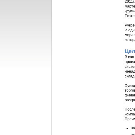
2011г
марте
крупн
Екате
Руков
И одн
морал
котор
Цел
В соо
произ
систе
ненад
склад
Функц
торго
финан
разгр
После
компа
Преим
на