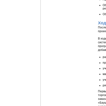
Об
ре
Об
Ход
После
проек
В ход
систе
прогр
добав
ра
пр
уч
ма
уч
ря
Первы
торго
заказ
«Бауц