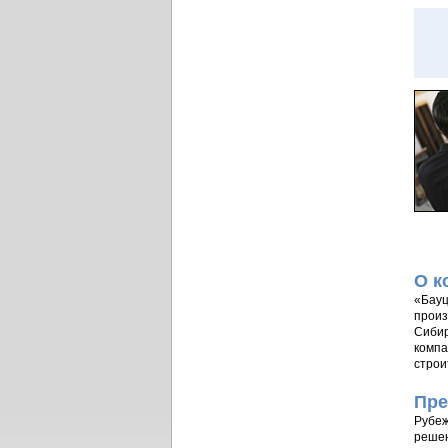
О к
«Бауц
произ
Сибир
компа
строи
Пре
Рубеж
решен