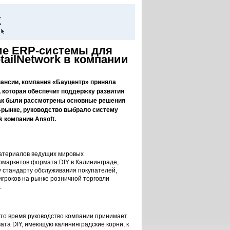
ие ERP-системы для
tailNetwork в компании
пансии, компания «Бауцентр» приняла
 которая обеспечит поддержку развития
 как были рассмотрены основные решения
-рынке, руководство выбрало систему
k компании Ansoft.
материалов ведущих мировых
ермаркетов формата DIY в Калининграде,
 стандарту обслуживания покупателей,
игроков на рынке розничной торговли
.
это время руководство компании принимает
ата DIY, имеющую калининградские корни, к