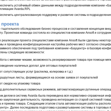
еспечить устойчивый обмен данными между подразделениями компании «Ба
пликации Avarda.RPL
еспечить централизованную поддержку и развитие системы в подразделения
 проекта
 тщательного обследования бизнес-процессов и составления концепции внед
ту. Проектная команда состояла из специалистов компании Ansoft и сотрудни
е реализации проекта специалистами компании Ansoft были сделаны некото
мы и проведена конфигурационная настройка рабочих мест согласно специфи
аммного обеспечения под требования компании «Бауцентр» в базовую конфиг
лены следующие возможности:
бота с мягкими чеками, возможность резервирования товара при помощи мягк
оведение наличных доплат для оптовых покупателей
ет сопутствующих услуг (распилка, колеровка и т.д.)
ршрутные листы, формирующиеся на основе заявок от покупателей
ет скидок на упаковку товара
д дополнительных сервисных режимов, автоматизирующих рутинные операц
м делом в систему Avarda была переведена вся нормативно-справочная инф
во-закупочная деятельность: проведена интеграция со старой системой тов
а и приема товара. Следующим этапом стала автоматизация работы располо
ентр». Далее последовала подготовка к развертыванию системы в торговы