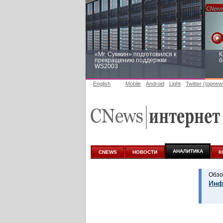
«Mr. Сумкин» подготовился к
К
прекращению поддержки
б
WS2003
English
Mobile
Android
Light
Twitter (topnew
Заоблачная оптимизация: как
Р
Faberlic изменил подход к
п
аналитике
АНАЛИТИКА
CNEWS
НОВОСТИ
К
Обзо
Инф