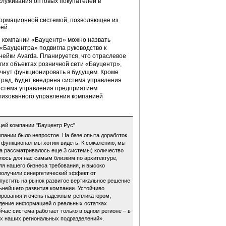
бслуживания оптовых покупателей в
ормационной системой, позволяющее из
ей.
и компании «Бауцентр» можно назвать
«Бауцентра» подвигла руководство к
нейки Avarda. Планируется, что отраслевое
гих объектах розничной сети «Бауцентр»,
ачнут функционировать в будущем. Кроме
град, будет внедрена система управления
система управления предприятием
лизованного управления компанией
ей компании "Бауцентр Рус"
пании было непростое. На базе опыта доработок
й функционал мы хотим видеть. К сожалению, мы
 (а рассматривалось еще 3 системы) количество
лось для нас самым близким по архитектуре,
я нашего бизнеса требования, и высоко
 получили синергетический эффект от
пустить на рынок развитое вертикальное решение
ьнейшего развития компании. Устойчиво
рования и очень надежным репликатором,
ение информацией о реальных остатках
час система работает только в одном регионе – в
их наших региональных подразделений».