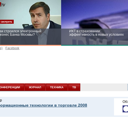
ак строился электронный
ИКТ в страховании:
изнес Банка Москвы?
эффективность в новых условиях
s)
Facebook
ейтинг CNewsInfrastructure 2015:
Информационная безопасность
риглашаем участвовать
бизнеса и госструктур: развитие в
новых условиях
ОНФЕРЕНЦИИ
ЖУРНАЛ
ТЕХНИКА
ТВ
р
Об
ормационные технологии в торговле 2008