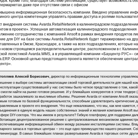
идок. Кроме того, благодаря системе репликации, существует возможность о
пермаркетах даже при отсутствии связи с офисом
вышена информационная безопасность компании. Введено управление инф
иного центра компетенции управлять правами доступа и ролями пользовател
т внедрения системы Avarda.RetailNetwork в калининградском подразделени
ктом в проекте». Успешная автоматизация калининградского подразделения 
лжению сотрудничества с компанией Ansoft в рамках внедрения продуктов ли
ие для DIY на базе системы Avarda.RetailNetwork будет тиражировано на дру
тавленных в Омске, Краснодаре, а также на всех подразделениях, которые н
 в новом строящемся распределительном центре, расположенном в г. Калинин
ской логистикой Avarda.WMS, а в управляющей компании «Бауцентр РУС»– 
a.ERP. Основной целью предстоящего проекта является обеспечение центра
ентр».
топляев Алексей Борисович
, директор по информационным технологиям управляющ
ешение о выборе системы автоматизации своей торговой деятельности для нашей ком
эксплуатации существовавшей у нас системы было четкое представление о том, како
 смогли найти на рынке готовое решение. И у ближайших конкурентов в этом тендере
работок зашкаливало за мыслимые объемы. Решение Avarda от компании Ansoft оказа
мым готовым по базовой функциональности, способным удовлетворить критические дл
равляемым в проекте его внедрения. Что еще немаловажно, что мы, как мне кажется,
ъединения в единую модель наших собственных знаний и желания компании Ansoft вы
сфере DIY-сектора. Что мы имеем в результате? Гибкую платформу для поддержки дал
ботающее децентрализованное решение с централизованным механизмом администри
еспечивающим информационный обмен между разными инсталляциями системы. Влад
варного запаса в торговых центрах – это еще одно преимущество нашего решения. Сей
лининграде. В самых ближайших планах развертывание Avarda в торговых сетях друг