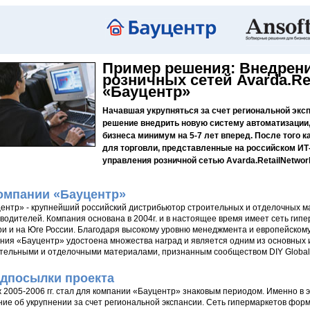
Пример решения: Внедрен
розничных сетей Avarda.Re
«Бауцентр»
Начавшая укрупняться за счет региональной экс
решение внедрить новую систему автоматизации,
бизнеса минимум на 5-7 лет вперед. После того
для торговли, представленные на российском ИТ
управления розничной сетью Avarda.RetailNetwor
омпании «Бауцентр»
ентр» - крупнейший российский дистрибьютор строительных и отделочных 
водителей. Компания основана в 2004г. и в настоящее время имеет сеть гип
и и на Юге России. Благодаря высокому уровню менеджмента и европейскому
ния «Бауцентр» удостоена множества наград и является одним из основных 
тельными и отделочными материалами, признанным сообществом DIY Global
дпосылки проекта
 2005-2006 гг. стал для компании «Бауцентр» знаковым периодом. Именно в 
ие об укрупнении за счет региональной экспансии. Сеть гипермаркетов форм