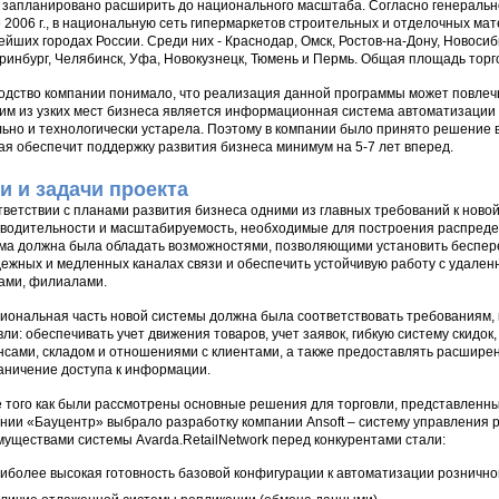
. запланировано расширить до национального масштаба. Согласно генеральн
 2006 г., в национальную сеть гипермаркетов строительных и отделочных ма
ейших городах России. Среди них - Краснодар, Омск, Ростов-на-Дону, Новосиб
ринбург, Челябинск, Уфа, Новокузнецк, Тюмень и Пермь. Общая площадь торгов
одство компании понимало, что реализация данной программы может повлечь
им из узких мест бизнеса является информационная система автоматизации 
ьно и технологически устарела. Поэтому в компании было принято решение 
ая обеспечит поддержку развития бизнеса минимум на 5-7 лет вперед.
и и задачи проекта
тветствии с планами развития бизнеса одними из главных требований к ново
водительности и масштабируемость, необходимые для построения распредел
ма должна была обладать возможностями, позволяющими установить беспе
ежных и медленных каналах связи и обеспечить устойчивую работу с удале
ами, филиалами.
иональная часть новой системы должна была соответствовать требованиям,
вли: обеспечивать учет движения товаров, учет заявок, гибкую систему скидок
сами, складом и отношениями с клиентами, а также предоставлять расшире
аничение доступа к информации.
 того как были рассмотрены основные решения для торговли, представленны
нии «Бауцентр» выбрало разработку компании Ansoft – систему управления р
уществами системы Avarda.RetailNetwork перед конкурентами стали:
иболее высокая готовность базовой конфигурации к автоматизации рознично