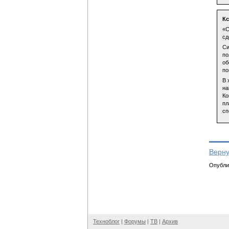
К
«С
сд
Си
по
об
по
В 
на
Ко
пл
сп
Верну
Опублик
Техноблог
|
Форумы
|
ТВ
|
Архив