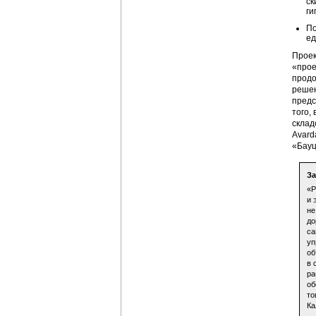
ск
ги
По
ед
Проек
«прое
продо
решен
предс
того,
склад
Avard
«Бауц
За
«Р
и 
не
до
са
уп
об
в 
ра
об
то
Ка