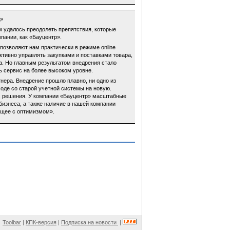
д»
 удалось преодолеть препятствия, которые
пании, как «Бауцентр».
позволяют нам практически в режиме online
тивно управлять закупками и поставками товара,
. Но главным результатом внедрения стало
 сервис на более высоком уровне.
нера. Внедрение прошло плавно, ни одно из
оде со старой учетной системы на новую.
ас, решения. У компании «Бауцентр» масштабные
бизнеса, а также наличие в нашей компании
ущее с оптимизмом».
Toolbar
|
КПК-версия
|
Подписка на новости
|