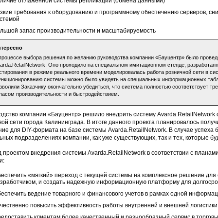
личие отлаженной системы репликации (обмена данными)
зкие требования к оборудованию и программному обеспечению серверов, с
стемой
льшой запас производительности и масштабируемость
нтересно
процессе выбора решения по желанию руководства компании «Бауцентр» было провед
arda.RetailNetwork. Оно проходило на специальном имитационном стенде, разработан
стирования в режиме реального времени моделировалась работа розничной сети в сист
нкционированию системы можно было увидеть на специальных информационных табло
зволили Заказчику окончательно убедиться, что система полностью соответствует т
пасом производительности и быстродействием.
одство компании «Бауцентр» решило внедрить систему Avarda.RetailNetwork
вой сети города Калининграда. В итоге данного проекта планировалось пол
ие для DIY-формата на базе системы Avarda.RetailNetwork. В случае успеха
ьных подразделениях компании, как уже существующих, так и тех, которые бу
 проектом внедрения системы Avarda.RetailNetwork в соответствии с плана
и:
еспечить «мягкий» переход с текущей системы на комплексное решение для 
зработчиком, и создать надежную информационную платформу для долгосро
еспечить ведение товарного и финансового учетов в рамках одной информа
чественно повысить эффективность работы внутренней и внешней логистики
едоставить клиентам более качественный и разнообразный сервис в торговы