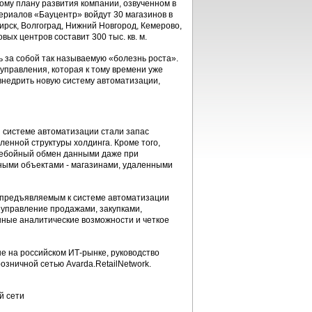
ому плану развития компании, озвученном в
териалов «Бауцентр» войдут 30 магазинов в
ирск, Волгоград, Нижний Новгород, Кемерово,
ых центров составит 300 тыс. кв. м.
 за собой так называемую «болезнь роста».
управления, которая к тому времени уже
внедрить новую систему автоматизации,
й системе автоматизации стали запас
енной структуры холдинга. Кроме того,
ребойный обмен данными даже при
нными объектами - магазинами, удаленными
 предъявляемым к системе автоматизации
, управление продажами, закупками,
нные аналитические возможности и четкое
е на российском ИТ-рынке, руководство
озничной сетью Avarda.RetailNetwork.
й сети