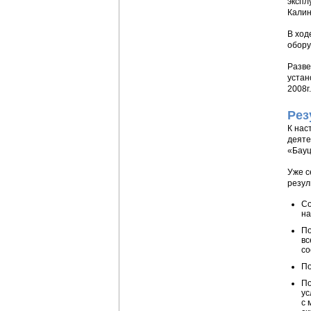
экспл
Калин
В ход
обору
Разве
устан
2008г.
Рез
К нас
деяте
«Бауц
Уже с
резул
Со
на
По
вс
со
По
По
ус
с 