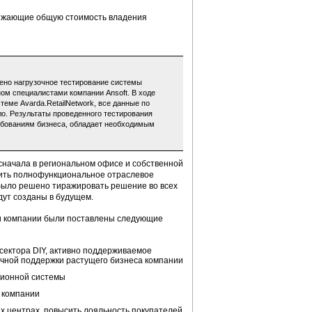
нижающие общую стоимость владения
ено нагрузочное тестирование системы
ном специалистами компании Ansoft. В ходе
еме Avarda.RetailNetwork, все данные по
. Результаты проведенного тестирования
ребованиям бизнеса, обладает необходимым
 сначала в региональном офисе и собственной
учить полнофункциональное отраслевое
 было решено тиражировать решение во всех
дут созданы в будущем.
ми компании были поставлены следующие
сектора DIY, активно поддерживаемое
чной поддержки растущего бизнеса компании
ционной системы
 компании
х центрах, повысить лояльность покупателей