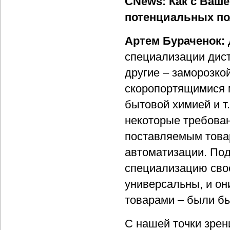
CNews: Как с Ваше
потенциальных по
Артем Бураченок:
специализации дист
другие – заморозко
скоропортящимися 
бытовой химией и т
некоторые требова
поставляемым товар
автоматизации. По
специализацию свое
универсальны, и он
товарами – были бы
С нашей точки зре