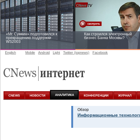
«Mr. Сумкин» подготовился к
Как строился электронный
прекращению поддержки
бизнес Банка Москвы?
WS2003
English
Mobile
Android
Light
Twitter (topnews)
Facebook
Заоблачная оптимизация: как
Рейтинг CNewsInfrastructure 20
Faberlic изменил подход к
приглашаем участвовать
аналитике
АНАЛИТИКА
CNEWS
НОВОСТИ
КОНФЕРЕНЦИИ
ЖУРНАЛ
Обзор
Информационные технологи