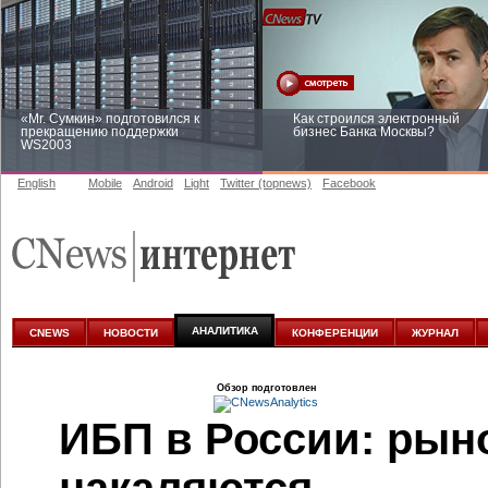
«Mr. Сумкин» подготовился к
Как строился электронный
прекращению поддержки
бизнес Банка Москвы?
WS2003
English
Mobile
Android
Light
Twitter (topnews)
Facebook
Заоблачная оптимизация: как
Рейтинг CNewsInfrastructure 20
Faberlic изменил подход к
приглашаем участвовать
аналитике
АНАЛИТИКА
CNEWS
НОВОСТИ
КОНФЕРЕНЦИИ
ЖУРНАЛ
Обзор подготовлен
ИБП в России: рыно