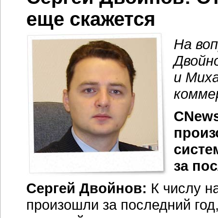
еще скажется
На во
Двойн
и Мих
комме
CNews
произ
систе
за по
Сергей Двойнов:
К числу н
произошли за последний год