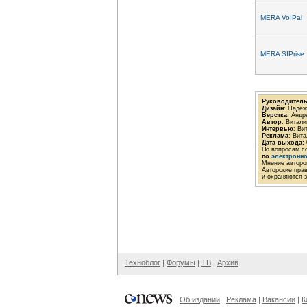
MERA VoIPal
MERA SIPrise
Руководитель
Дизайн
: Наде
Верстка
: Андр
Автор
: Витал
Интервью
: Ви
Реклама
: Вит
Дата выхода:
По вопросам с
по
электронн
Мнение авторов
Авторские пра
и охраняются з
Техноблог
|
Форумы
|
ТВ
|
Архив
Об издании
|
Реклама
|
Вакансии
|
К