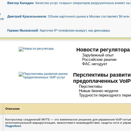
Виктор Каледин
: Качество услуг «серых» операторов разрушительно влияет н
Дмитрий Красильников
: Объем карточного рынка в Москве составляет $4 млн.
Герман Мызовский
: Карточки
IP-телефонии
вымрут, как динозавры
Новости регулятора
Зарубежный опыт
Российские реалии
ФАС негодует
Перспективы развити
предоплаченных
VoIP
Перспективы
Новые
бизнес-модели
Трудности переходного пери
Описание
Контроллер соединений MVTS — это комплексное решение для управления
VoIP-сеть
интеллектуальной маршрутизации, межсетевого взаимодействия, защиты сети и управ
Подробнее