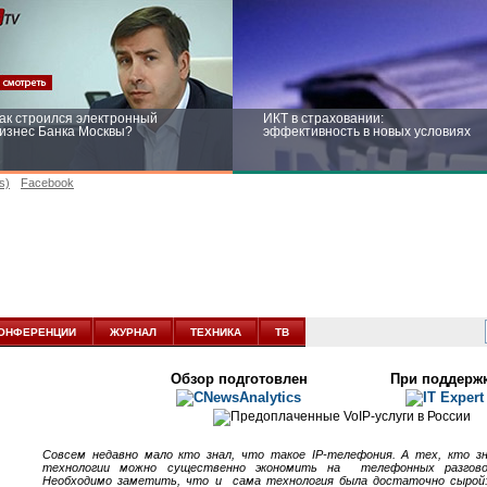
ак строился электронный
ИКТ в страховании:
изнес Банка Москвы?
эффективность в новых условиях
s)
Facebook
ейтинг CNewsInfrastructure 2015:
Информационная безопасность
риглашаем участвовать
бизнеса и госструктур: развитие в
новых условиях
ОНФЕРЕНЦИИ
ЖУРНАЛ
ТЕХНИКА
ТВ
Обзор подготовлен
При поддерж
Совсем недавно мало кто знал, что такое
IP-телефония
. А тех, кто з
технологии можно существенно экономить на телефонных разгово
Необходимо заметить, что и сама технология была достаточно сырой: 