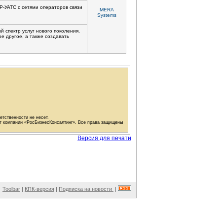
IP-УАТС
с сетями операторов связи
MERA
Systems
 спектр услуг нового поколения,
е другое, а также создавать
етственности не несет.
ат компании «РосБизнесКонсалтинг». Все права защищены
Версия для печати
Toolbar
|
КПК-версия
|
Подписка на новости
|