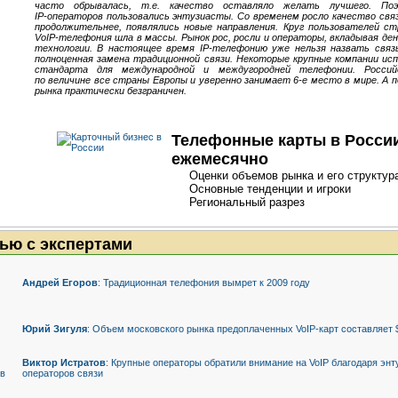
часто обрывалась, т.е. качество оставляло желать лучшего. По
IP-операторов
пользовались энтузиасты. Со временем росло качество связ
продолжительнее, появлялись новые направления. Круг пользователей с
VoIP-телефония
шла в массы. Рынок рос, росли и операторы, вкладывая д
технологии. В настоящее время
IP-телефонию
уже нельзя назвать связ
полноценная замена традиционной связи. Некоторые крупные компании ис
стандарта для международной и междугородней телефонии. Росси
по величине все страны Европы и уверенно занимает 6-е место в мире. А
рынка практически безграничен.
Телефонные карты в России
ежемесячно
Оценки объемов рынка и его структур
Основные тенденции и игроки
Региональный разрез
ью с экспертами
Андрей Егоров
: Традиционная телефония вымрет к 2009 году
Юрий Зигуля
: Объем московского рынка предоплаченных
VoIP-карт
составляет 
Виктор Истратов
: Крупные операторы обратили внимание на VoIP благодаря эн
операторов связи