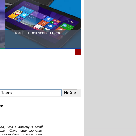
Планшет Dell Venue 11 Pro
Пора выбирать Fujitsu!
ке
нал, что с помощью этой
рах, было еще меньше.
связь была неуверенной,