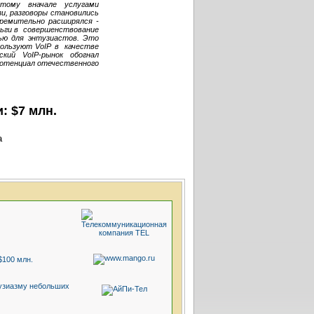
этому вначале услугами
и, разговоры становились
тремительно расширялся -
еньги в совершенствование
ью для энтузиастов. Это
пользуют VoIP в качестве
йский
VoIP-рынок
обогнал
 потенциал отечественного
: $7 млн.
а
$100 млн.
тузиазму небольших