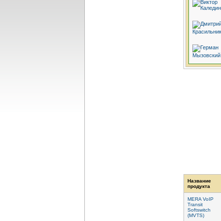
Название
продукта
MERA VoIP
Transit
Softswitch
(MVTS)