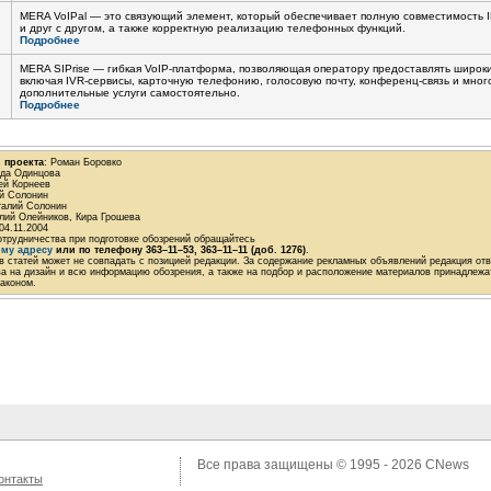
MERA VoIPal — это связующий элемент, который обеспечивает полную совместимость
и друг с другом, а также корректную реализацию телефонных функций.
Подробнее
MERA SIPrise — гибкая
VoIP-платформа
, позволяющая оператору предоставлять широкий
включая
IVR-сервисы
, карточную телефонию, голосовую почту,
конференц-связь
и много
дополнительные услуги самостоятельно.
Подробнее
 проекта
: Роман Боровко
жда Одинцова
ей Корнеев
ий Солонин
талий Солонин
алий Олейников, Кира Грошева
04.11.2004
отрудничества при подготовке обозрений обращайтесь
ому адресу
или по телефону
363–11–53
,
363–11–11 (доб. 1276)
.
 статей может не совпадать с позицией редакции. За содержание рекламных объявлений редакция отв
ва на дизайн и всю информацию обозрения, а также на подбор и расположение материалов принадлеж
аконом.
Все права защищены © 1995 - 2026
CNews
онтакты