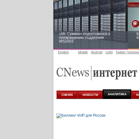
«Mr. Сумкин» подготовился к
К
прекращению поддержки
б
WS2003
English
Mobile
Android
Light
Twitter (topnew
Заоблачная оптимизация: как
Р
Faberlic изменил подход к
п
аналитике
АНАЛИТИКА
CNEWS
НОВОСТИ
К