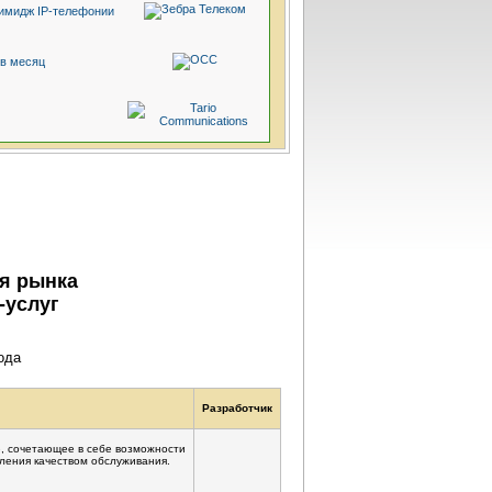
а имидж
IP-телефонии
 в месяц
я рынка
-услуг
ода
Разработчик
ю
, сочетающее в себе возможности
ления качеством обслуживания.