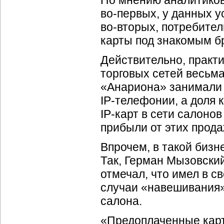
во-первых
, у данных у
во-вторых
, потребите
карты под знакомым б
Действительно, практи
торговых сетей весьма
«Анариона» занимали 
IP-телефонии
, а доля
IP-карт
в сети салонов
прибыли от этих прода
Впрочем, в такой
бизн
Так, Герман Мызовский
отмечал, что имел в св
случаи «навешивания»
салона.
«Предоплаченные ка