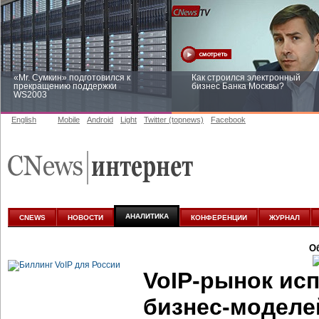
«Mr. Сумкин» подготовился к
Как строился электронный
прекращению поддержки
бизнес Банка Москвы?
WS2003
English
Mobile
Android
Light
Twitter (topnews)
Facebook
Заоблачная оптимизация: как
Рейтинг CNewsInfrastructure 20
Faberlic изменил подход к
приглашаем участвовать
аналитике
АНАЛИТИКА
CNEWS
НОВОСТИ
КОНФЕРЕНЦИИ
ЖУРНАЛ
О
VoIP-рынок ис
бизнес-моделе