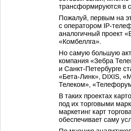
трансформируются в с
Пожалуй, первым на э
с оператором
IP-теле
аналогичный проект «
«Комбеллга».
Но самую большую акт
компания «Зебра Теле
и
Санкт-Петербурге
ст
«
Бета-Линк
», DIXIS, 
Телеком», «Телефорум»
В таких проектах карт
под их торговыми марк
маркетинг карт торгов
обеспечивает саму усл
По мнению аналитиков