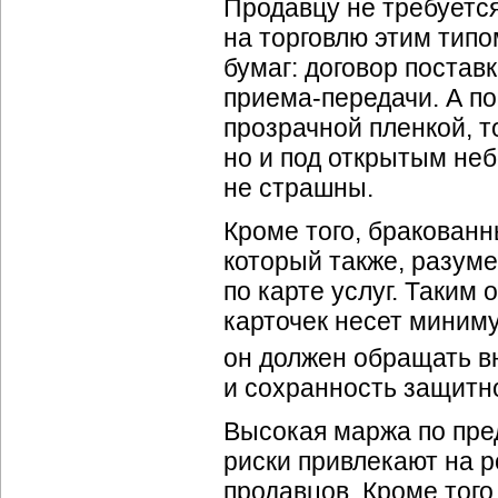
Продавцу не требуетс
на торговлю этим тип
бумаг: договор постав
приема-передачи
. А п
прозрачной пленкой, т
но и под открытым неб
не страшны.
Кроме того, бракован
который также, разуме
по карте услуг. Таким
карточек несет миниму
он должен обращать вн
и сохранность защитно
Высокая маржа по пр
риски привлекают на 
продавцов. Кроме того