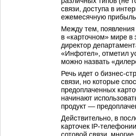
различных типов (не 
связи, доступа в инте
ежемесячную прибыль 
Между тем, появления
в «карточном» мире в 
директор департамент
«Инфотел», отметил у
можно назвать «дилер
Речь идет о
бизнес-ст
связи, но которые сп
предоплаченных карточ
начинают использоват
продукт — предоплач
Действительно, в пос
карточек
IP-телефони
сотовой связи, многие