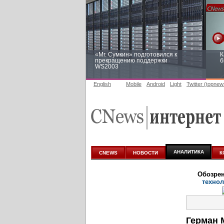
«Mr. Сумкин» подготовился к
К
прекращению поддержки
б
WS2003
English
Mobile
Android
Light
Twitter (topnew
Заоблачная оптимизация: как
Р
Faberlic изменил подход к
п
аналитике
АНАЛИТИКА
CNEWS
НОВОСТИ
К
Обозре
технол
Герман 