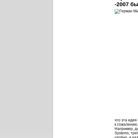
-2007 б
что эта идея
к сожалению
Например, д
Systems, тре
удобно, и на