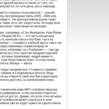
 другой рынок в отличие от того, что
 решаются, по сути дела, раз и навсегда.
лий со стороны пользователя — усилий,
обы беспроводная связь-2005, -2006 или
«пойдет». На корпоративном рынке таких
такие сети, нет недостатка. Но когда речь
ратором, такие вещи не проходят.
дят, например, в
Сан-Франциско
,
Нью-Йорке
 «Яндекс.
Wi-Fi
» — это часть концепции,
ть написано как на ноутбуке, так и на
клубах — стоимость клубной карты там и так
предоставляемых сервисов вряд ли
уты, например, на «Горбушке» — там, где
могла бы стать простая продажа паролей
ях, которые привлекают людей
каким-то
тоже безусловное благо. В этом случае
ров на Западе — масса.
но будет развиваться. Стоимость трафика
т, скажем, в Соединенных Штатах. Ведь
и вы откроете свой ноутбук в даунтауне
личного доступа, за исключением очень
едставленном нами
WiFi-телефоне
браузер
ча шифрования, и при наличии открытого
ется доступ. Думаю, что если этих четырех
им телефоном может оказаться в зоне
ремени уже не будет нужно ни одного ключа: