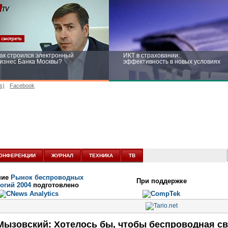
ак строился электронный
ИКТ в страховании:
изнес Банка Москвы?
эффективность в новых условиях
s)
Facebook
ейтинг CNewsInfrastructure 2015:
Информационная безопасность
риглашаем участвовать
бизнеса и госструктур: развитие в
новых условиях
ОНФЕРЕНЦИИ
ЖУРНАЛ
ТЕХНИКА
ТВ
ние
Рынок беспроводных
При поддержке
огий 2004
подготовлено
Мызовский: Хотелось бы, чтобы беспроводная свя