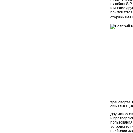
с любого
SIP
и многие дру
применяться 
стараниями I
транспорта, 
сигнализация
Другими слов
и претворяющ
пользования 
устройство п
наиболее аде