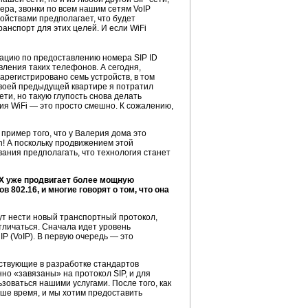
ра, звонки по всем нашим сетям VoIP
ойствами предполагает, что будет
транспорт для этих целей. И если WiFi
рацию по предоставлению номера SIP ID
вления таких телефонов. А сегодня,
арегистрировано семь устройств, в том
 своей предыдущей квартире я потратил
ти, но такую глупость снова делать
ия WiFi — это просто смешно. К сожалению,
й пример того, что у Валерия дома это
ion! А поскольку продвижением этой
ования предполагать, что технология станет
AX уже продвигает более мощную
 802.16, и многие говорят о том, что она
дут нести новый транспортный протокол,
тличаться. Сначала идет уровень
IP (VoIP). В первую очередь — это
аствующие в разработке стандартов
но «завязаны» на протокол SIP, и для
оваться нашими услугами. После того, как
аше время, и мы хотим предоставить