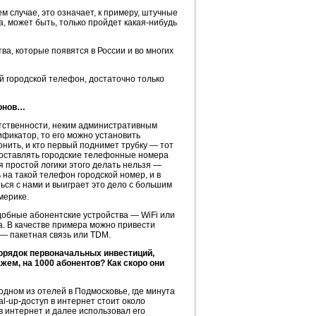
ем случае, это означает, к примеру, штучные
а, может быть, только пройдет
какая-нибудь
тва, которые появятся в России и во многих
ый городской телефон, достаточно только
фонов…
етственности, неким административным
ификатор, то его можно установить
нить, и кто первый поднимет трубку — тот
едоставлять городские телефонные номера
я простой логики этого делать нельзя —
 на такой телефон городской номер, и в
ться с нами и выиграет это дело с большим
мерике.
добные абонентские устройства — WiFi или
ца. В качестве примера можно привести
» — пакетная связь или TDM.
орядок первоначальных инвестиций,
жем, на 1000 абонентов? Как скоро они
одном из отелей в Подмосковье, где минута
al-up
-доступ в интернет стоит около
в интернет и далее использовал его