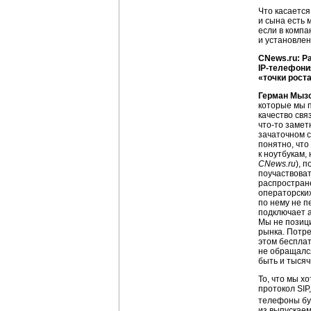
Что касаетс
и сына есть 
если в компа
и установлен
CNews.ru: Ра
IP-телефони
«точки рост
Герман Мыз
которые мы п
качество свя
что-то
заметн
зачаточном 
понятно, что
к ноутбукам,
CNews.ru
), 
поучаствоват
распростране
операторских
по нему не п
подключает а
Мы не позици
рынка. Потре
этом бесплат
не обращался
быть и тысяч
То, что мы х
протокол SIP
телефоны буд
из выпускаем