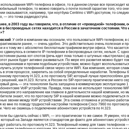
я использования
WiFi-телефона
в офисе, то в данном случае все происходит 
мобильный телефон, то можно говорить о почти полной гарантии того, что они
нии оказываются, например, три ноутбука Centrino с
WiFi-доступом
, то следу
о, — это точка радиодоступа.
нее, в 2003 году вы говорили, что, в отличие от «проводной» телефонии, 
я
в беспроводных сетях находится в России в зачаточном состоянии. Что 
а»?
овский
: У себя в компании мы осознали, что пользоваться
WiFi-телефоном
, в
рактиковали ранее, — очень удобно. Это действительно очень полезная и п
зи и к тому же с абсолютно бесплатным трафиком внутри офиса. Что касается Р
о сдвинулось в сегменте
IP-телефонии
в беспроводных сетях, нельзя. С одно
состоянии рынка
хот-спотов
(речь идет пока только о штучных «выстрелах») др
 этот рынок будет активно развиваться. По мере его развития можно будет гов
 наладонникам и прочим подобным устройствам, можно будет воспользоваться
получить услуги телефонной связи через сети WiFi. Как компания, которая сл
ь в этом процессе, закрепить за собой определенные наработки. Телефоны б
нному протоколу H.323, а по протоколу SIP, который лучше приспособлен для
 решений, как Н.323. Кстати, в России по
SIP-протоколу
практически никто се
ервый день — эта технология была запущена в коммерческую эксплуатацию 1
бонентские VoIP устройства. Правда, пока они не используют технологию W
онируем это направление как главное в деятельности нашей компании, но м
бители знают, что по протоколу SIP в нашей компании можно подключиться п
ные звонки между VoIP устройствами. Эта схема отлажена и успешно работае
 ко мне по поводу трудностей настройки телефонов Cisco 7960 по протоколу
и. Чего не скажешь о подключении абонентских устройств по H.323.
отели бы сделать сейчас с WiFi, — это практически то же самое. Я уверен, чт
, который на Западе является стандартом
де-факто
для абонентских устройст
ут работать по протоколу H.323. Телефонный номер для таких телефонов —
ых нами телефонных карточек. На этот номер можно позвонить не только из 