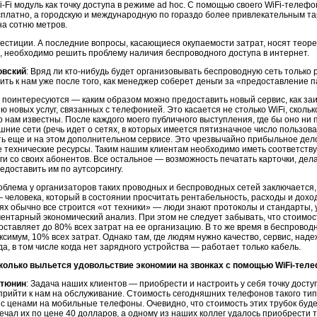
i-Fi
модуль как точку доступа в режиме ad hoc. С помощью своего
WiFi-телефо
сплатно, а городскую и международную по гораздо более привлекательным т
на
сотню метров.
вестиции. А последние вопросы, касающиеся окупаемости затрат, носят теоре
, необходимо решить проблему наличия беспроводного доступа в интернет.
овский
: Вряд ли
кто-нибудь
будет организовывать беспроводную сеть только
ить к нам уже после того, как менеджер соберет деньги за «предоставление па
 поинтересуются — каким образом можно предоставить новый сервис, как за
ю новых услуг, связанных с телефонией. Это касается не столько WiFi, скол
 нам известны. После каждого моего публичного выступления, где бы оно ни
ние сети (речь идет о сетях, в которых имеется пятизначное число пользова
ь еще и на этом дополнительном сервисе. Это чрезвычайно прибыльное дело, 
 технические ресурсы. Таким нашим клиентам необходимо иметь соответству
ги со своих абонентов. Все остальное — возможность печатать карточки, дел
едоставить им по аутсорсингу.
блема у организаторов таких проводных и беспроводных сетей заключается, 
человека, который в состоянии просчитать рентабельность, расходы и дохо
аях обычно все строится «от техники» — люди знают протоколы и стандарты, 
ентарный экономический анализ. При этом не следует забывать, что стоимо
ставляет до 80% всех затрат на ее организацию. В то же время в беспрово
ксимум, 10% всех затрат. Однако там, где людям нужно качество, сервис, на
да, в том числе когда нет зарядного устройства — работает только кабель.
колько выльется удовольствие экономии на звонках с помощью
WiFi-тел
стюнин
: Задача наших клиентов — приобрести и настроить у себя точку доступ
рийти к нам на обслуживание. Стоимость сегодняшних телефонов такого типа
с ценами на мобильные телефоны. Очевидно, что стоимость этих трубок будет 
речал их по цене 40 долларов, а одному из наших коллег удалось приобрести т