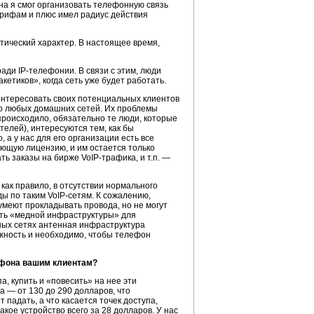
на
я смог организовать телефонную связь
арифам и плюс имел радиус действия
тический характер. В настоящее время,
 ради
IP-телефонии
. В связи с этим, люди
кетиков», когда сеть уже будет работать.
интересовать своих потенциальных клиентов
ько любых домашних сетей. Их проблемы
 происходило, обязательно те люди, которые
телей), интересуются тем, как бы
а у нас для его организации есть все
ющую лицензию, и им остается только
ать заказы на бирже
VoIP-трафика
, и т.п. —
как правило, в отсутствии нормального
ды по таким
VoIP-сетям
. К сожалению,
умеют прокладывать провода, но не могут
сть «медной инфраструктуры» для
дных сетях антенная инфраструктура
дежность и необходимо, чтобы телефон
ефона
вашим клиентам?
а, купить и «повесить» на нее эти
 — от 130 до 290 долларов, что
падать, а что касается точек доступа,
акое устройство всего за 28 долларов. У нас