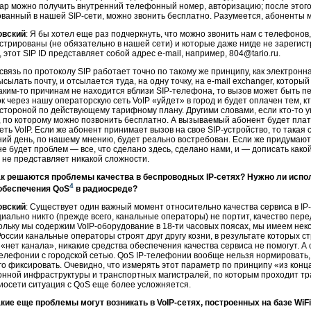
ар можно получить внутренний телефонный номер, авторизацию; после этого 
ованный в нашей
SIP-сети
, можно звонить бесплатно. Разумеется, абоненты м
овский
: Я бы хотел еще раз подчеркнуть, что можно звонить нам с телефонов
стрированы (не обязательно в нашей сети) и которые даже нигде не зарегист
, этот SIP ID представляет собой адрес
e-mail
, например, 804@tario.ru.
вязь по протоколу SIP работает точно по такому же принципу, как электрон
ысылать почту, и отсылается туда, на одну точку, на
e-mail
exchanger, который
аким-то
причинам не находится вблизи
SIP-телефона
, то вызов может быть 
к через нашу операторскую сеть VoIP «уйдет» в город и будет оплачен тем, к
стороной по действующему тарифному плану. Другими словами, если
кто-то
у
, по которому можно позвонить бесплатно. А вызываемый абонент будет пла
еть VoIP. Если же абонент принимает вызов на свое
SIP-устройство
, то такая
ний день, по нашему мнению, будет реально востребован. Если же придумаю
е будет проблем — все, что сделано здесь, сделано нами, и — дописать
како
 не представляет никакой сложности.
ак решаются проблемы качества в беспроводных
IP-сетях
? Нужно ли испо
4
обеспечения QoS
в радиосреде?
овский
: Существует один важный момент относительно качества сервиса в
IP
иально никто (прежде всего, канальные операторы) не портит, качество пер
кольку мы содержим
VoIP-оборудование
в 18-ти часовых поясах, мы имеем неко
России канальные операторы строят друг другу козни, в результате которых 
а «нет канала», никакие средства обеспечения качества сервиса не помогут. 
телефонии
с городской сетью. QoS
IP-телефонии
вообще нельзя нормировать, п
го фиксировать. Очевидно, что измерять этот параметр по принципу «из конц
онной инфраструктуры и транспортных магистралей, по которым проходит т
иосети ситуация с QoS еще более усложняется.
акие еще проблемы могут возникать в
VoIP-сетях
, построенных на базе WiF