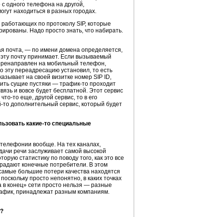
с одного телефона на другой,
огут находиться в разных городах.
, работающих по протоколу SIP, которые
рированы. Надо просто знать, что набирать.
ная почта, — по имени домена определяется,
 эту почту принимает. Если вызываемый
перенаправлен на мобильный телефон,
то эту переадресацию установил, то есть
казывает на своей визитке номер SIP ID,
тить сущие пустяки —
трафик-то
проходит
 связь и вовсе будет бесплатной. Этот сервис
т
что-то
еще, другой сервис, то в его
й-то
дополнительный сервис, который будет
льзовать
какие-то
специальные
-телефонии
вообще. На тех каналах,
едачи речи заслуживает самой высокой
торую статистику по поводу того, как это все
страдают конечные потребители. В этом
А самые большие потери качества находятся
оскольку просто непонятно, в каких точках
а в конец» сети просто нельзя — разные
рафик, принадлежат разным компаниям.
i?