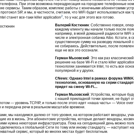
-телефона
. При этом возможна переадресация на городские телефонные номе
гие сервисы. Таким образом, комплекс работы с конечными абонентскими устр
протокол SIP, и мы, в частности, считаем, что WiFi будет использоваться как 
2
ntel станет
все-таки
killer application
, то у нас для этого все готово.
Валерий Костюнин
: Собственно говоря, опе
каждому клиенту мы начали только после поя
например, в моей домашней радиосети WiFi з
числе и электронная собачка Aibo. Кстати, в
существенную сумму на разводку локальной се
не собираюсь. Действительно, после появлен
еще не все это осознали.
Герман Мызовский
: Это как раз классически
решение на базе
Wi-Fi
и стало killer applicat
технологии занимается Intel, то есть все осн
популярной и у других.
CNews: Однако Intel в рамках форума WiM
технологию, основанную на серии стандартов
придет на смену
Wi-Fi
…
Герман Мызовский
: Устройства, которые бу
с нашей прикладной точки зрения, не будут о
потом — уровень TCP/IP, и только после этого идет «наша часть» — Voice over 
 и передача речи в реальном масштабе времени.
ами, мы находимся далеко от того уровня, на котором работают вендоры, уч
ие их в жизнь. Эти абонентские устройства, которые делают вендоры, косвен
ими нужна некоторая инфраструктура. Пока на сегодняшний день можно польз
одключилось к глобальной Сети по тому или иному стандарту, — наступает н
кватный сервис, который во многих местах будет бесплатным.