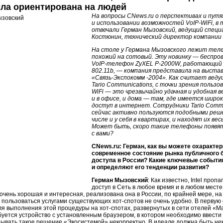
ыла ориентирована на людей
На вопросы CNews.ru о перспективах и путя
и использовании возможностей
VoIP-WiFi
, в
отвечали Герман Мызовский, ведущий специа
Костюнин, технический директор компании
На столе у Германа Мызовского лежит теле
похожий на сотовый. Эту новинку — беспро
VoIP-телефон
ZyXEL P-2000W, работающий
802.11b, — компания представила на выста
«
Связь-Экспокомм
-2004». Как считает вед
Tario Communications, с точки зрения польз
WiFi — это чрезвычайно удачная и удобная 
и в офисе, и дома — там, где имеется широ
доступ в интернет. Сотрудники Tario Commu
сейчас активно пользуются подобными реше
числе и у себя в квартирах, и находят их ве
Может быть, скоро такие телефоны появятс
с вами?
CNews.ru: Герман, как вы можете охаракте
современное состояние рынка публичного 
доступа в России? Какие ключевые событи
и определяют его тенденции развития?
Герман Мызовский
: Как известно, Intel пр
доступ в Сеть в любое время и в любом месте
 очень хорошая и интересная, реализована она в России, по крайней мере, н
, пользоваться услугами существующих
хот-спотов
не очень удобно. В первую 
ля выполнения этой процедуры на
хот-спотах
, развернутых в сети отелей «М
буется устройство с установленным браузером, в котором необходимо ввести п
зывать такое решение «Экосистемой» некорректно. В идеале должна быть не