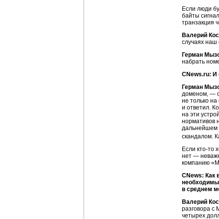
Если люди бу
байты сигнал
транзакция ч
Валерий Ко
случаях наш 
Герман Мыз
набрать ном
CNews.ru: И
Герман Мыз
доменом, — о
не только на
и ответил. К
на эти устро
нормативов н
дальнейшем ч
скандалом. К
Если
кто-то
х
нет — неважн
компанию «
М
CNews: Как 
необходимых
в среднем м
Валерий Ко
разговора с 
четырех долл