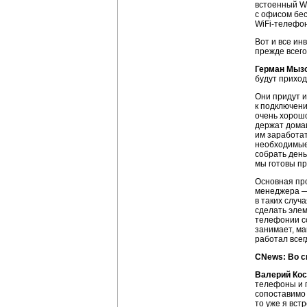
встоенный
W
с офисом бе
WiFi-телефо
Вот и все ин
прежде всего
Герман Мыз
будут приход
Они придут и
к подключени
очень хорошо
держат домаш
им заработат
необходимые
собрать день
мы готовы пр
Основная про
менеджера — 
в таких случ
сделать элем
телефонии со
занимает, ма
работал всег
CNews: Во с
Валерий Ко
телефоны и п
сопоставимо 
то уже я вст