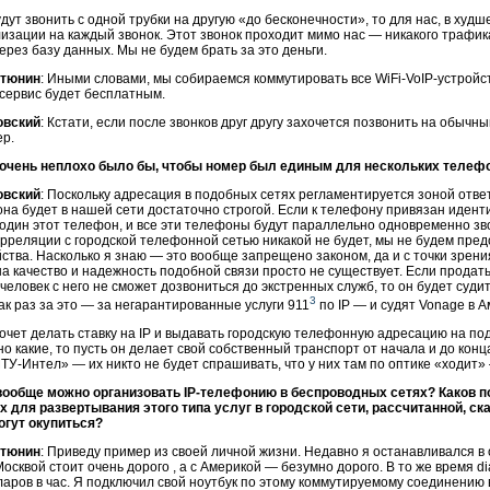
дут звонить с одной трубки на другую «до бесконечности», то для нас, в худш
изации на каждый звонок. Этот звонок проходит мимо нас — никакого трафик
ерез базу данных. Мы не будем брать за это деньги.
стюнин
: Иными словами, мы собираемся коммутировать все
WiFi-VoIP
-устройс
сервис будет бесплатным.
овский
: Кстати, если после звонков друг другу захочется позвонить на обычн
ер.
 очень неплохо было бы, чтобы номер был единым для нескольких теле
овский
: Поскольку адресация в подобных сетях регламентируется зоной отв
на будет в нашей сети достаточно строгой. Если к телефону привязан идент
 один этот телефон, и все эти телефоны будут параллельно одновременно зво
орреляции с городской телефонной сетью никакой не будет, мы не будем пр
йства. Насколько я знаю — это вообще запрещено законом, да и с точки зрени
а качество и надежность подобной связи просто не существует. Если продать
еловек с него не сможет дозвониться до экстренных служб, то он будет суди
3
ак раз за это — за негарантированные услуги 911
по IP — и судят Vonage в А
очет делать ставку на IP и выдавать городскую телефонную адресацию на по
о какие, то пусть он делает свой собственный транспорт от начала и до кон
ТУ-Интел
» — их никто не будет спрашивать, что у них там по оптике «ходит
вообще можно организовать
IP-телефонию
в беспроводных сетях? Каков п
 для развертывания этого типа услуг в городской сети, рассчитанной, ска
огут окупиться?
стюнин
: Приведу пример из своей личной жизни. Недавно я останавливался в 
Москвой стоит очень дорого , а с Америкой — безумно дорого. В то же время
di
аров в час. Я подключил свой ноутбук по этому коммутируемому соединению 