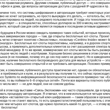
 по правилам роуминга. Другими словами, публичный доступ — это совершенно
 офисе и дома, где вопросы авторизации доступа с раздачей
IP-адресов
и пр.
ичине того, что системы шифрования и авторизации требуют некоторых уси
вно не хочет затрачивать, но просто вынужден это делать, — хотелось бы, чт
риентирована на людей, на рядового пользователя. И тогда эта технология 
уществует — в специалистах, способных долларов за 300 в месяц настраивать 
енте, который сам для себя является первым и последним сетевым админист
будущем в России можно ожидать примерно таких событий, которые происхо
пных американских городах — там, где открыты бесплатные
хот-споты
. Проект
ь четко отвечает понятию «Экосистемы», поскольку «Centrino Inside» может бы
оналдсе». Бесплатные
хот-споты
перспективны, например, и в дорогих спорт
ысока, а привлекать дополнительных клиентов за счет расширения спектра 
бой менеджер. В то же время, коммерческие
хот-споты
могли бы быть разверн
ольшое число людей с ноутбуками. Хорошим
бизнес-решением
в этом случае 
рынок (я не понимаю, почему это до сих пор никто не делает). Но в заведени
сом, наличие бесплатного беспроводного доступа для малых устройств — это 
ожет быть совершенно открытой и не требовать авторизации. Похожих приме
сии, к сожалению, публичного доступа практически нет, однако он обязатель
 и приближаться к нулю, и в результате мы получим то, что сейчас происходи
co Systems по информационной безопасности начинаются примерно так: «Есл
иско
, то вы поймаете 6–8 открытых сетей». Почти все варианты платного пуб
о числа мест — не для людей, они не совсем удобны.
 в этом году выставке «
Связь-Экспокомм
» нас часто спрашивали, где в пр
овать процедуру авторизации. Я отвечал, что в нем используется четыре клю
лефон «вставляется» открытый ключ шифрования — таким образом и организу
г
когда-то
не станет хватать, то есть среднестатистический пользователь с эт
лее чем четырех
хот-спотов
, где нужно прописать
какой-то
доступ, — к этому в
т бесплатны!