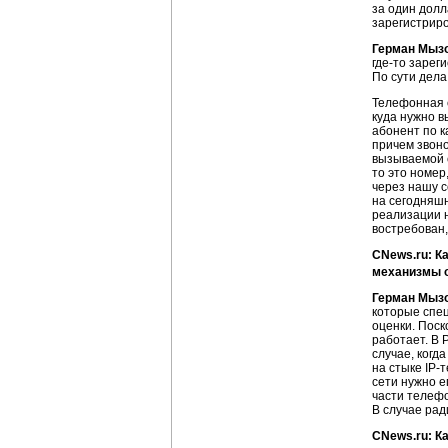
за один долл
зарегистрир
Герман Мыз
где-то
зареги
По сути дела
Телефонная с
куда нужно в
абонент по
к
причем звоно
вызываемой 
то это номер
через нашу с
на сегодняш
реализации н
востребован,
CNews.ru: К
механизмы 
Герман Мыз
которые спец
оценки. Пос
работает. В 
случае, когд
на стыке
IP-
сети нужно е
части телеф
В случае рад
CNews.ru: К