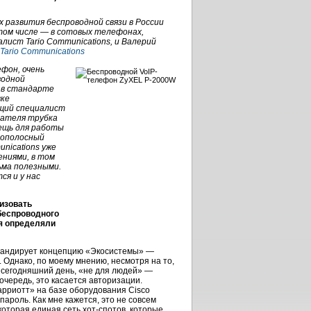
х развития беспроводной связи в России
 том числе — в сотовых телефонах,
лист Tario Communications, и Валерий
Tario Communications
фон, очень
водной
 в стандарте
вке
ущий специалист
ователя трубка
вещь для работы
кополосный
nications уже
ниями, в том
сьма полезными.
я и у нас
ризовать
беспроводного
я определяли
опагандирует концепцию «Экосистемы» —
. Однако, по моему мнению, несмотря на то,
а сегодняшний день, «не для людей» —
очередь, это касается авторизации.
арриотт» на базе оборудования Cisco
ароль. Как мне кажется, это не совсем
которая единая сеть
хот-спотов
, которые