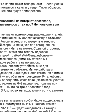
как с мобильными телефонами — если у отца
 появятся у жены и у тещи. Таким образом,
ющее, что будет приобретено
основанной на
интернет-протоколе
,
изменилось с тех пор? Не появились ли
 отличие от всякого рода радиоудлинителей,
рактичная вещь, обеспечивающая отличное
оссии в целом, то говорить о том, что
й стороны, ясно, что при сегодняшнем
угого и быть не может. С другой стороны,
орить о том, что теперь, вдобавок
 такой трубкой (
Wi-Fi
-телефоном —
авится инновациями, мы хотели бы
удут работать не по широко
 абонентских устройств, а не для
рьезно не работает. Мы же работаем
 декабря 2000 года! Наша компания активно
iFi — это обычные проводные
IP-телефоны
.
ы определили свою позицию на этом участке
о одному из 6–8 вариантов, получив при
т — никто за три с половиной года
 SIP, которых мы подключили сотни, а может
о все выпускаемые трубки будут поддерживать
в. Поэтому нет никаких шансов, что эти
1
 SIP ID
— будет находиться на каждой
нашей сети, но и из любой другой
SIP-сети
,