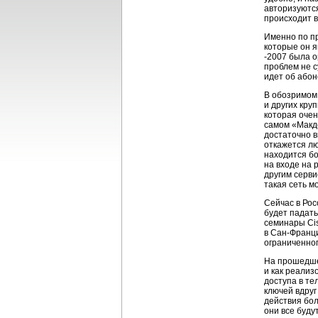
авторизуются
происходит в
Именно по пр
которые он я
-2007 была о
проблем не с
идет об абон
В обозримом 
и других кру
которая очен
самом «Макд
достаточно в
откажется лю
находится б
на входе на 
другим серви
такая сеть м
Сейчас в Рос
будет падать
семинары Cis
в
Сан-Франц
ограниченног
На прошедшей
и как реализ
доступа в те
ключей вдру
действия бо
они все буду