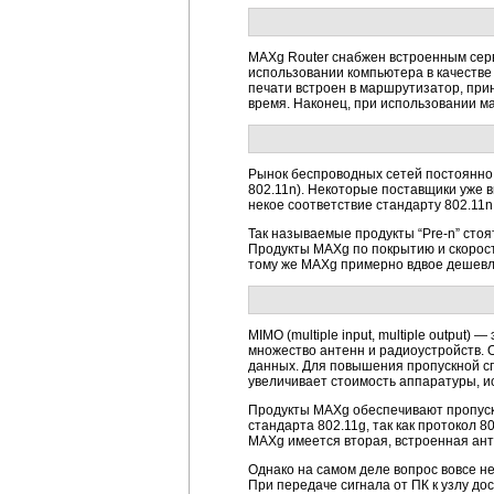
MAXg Router снабжен встроенным серв
использовании компьютера в качестве
печати встроен в маршрутизатор, прин
время. Наконец, при использовании м
Рынок беспроводных сетей постоянно 
802.11n). Некоторые поставщики уже в
некое соответствие стандарту 802.11n
Так называемые продукты “Pre-n” стоят
Продукты MAXg по покрытию и скорости
тому же MAXg примерно вдвое дешевле
MIMO (multiple input, multiple output
множество антенн и радиоустройств. 
данных. Для повышения пропускной сп
увеличивает стоимость аппаратуры, и
Продукты MAXg обеспечивают пропуск
стандарта 802.11g, так как протокол 
MAXg имеется вторая, встроенная ант
Однако на самом деле вопрос вовсе не
При передаче сигнала от ПК к узлу д