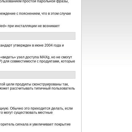
пользованием простой парольной фразы,
еждение с пояснением, что в этом случае
ied» при инсталляции не возникает
андарт утвержден в июне 2004 года и
«видеть» узел доступа MAXg, но не смогут
P) для совместимости с продуктами, которые
ой цели продукты сконструированы так,
 может рассчитывать типичный пользователь
ную. Обычно это приходится делать, если
то могут существовать местные
торитель сигнала и увеличивает покрытие