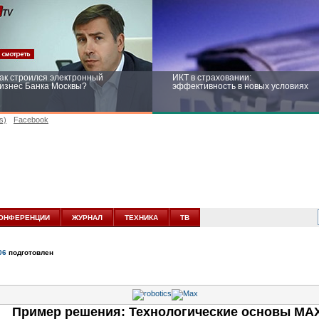
ак строился электронный
ИКТ в страховании:
изнес Банка Москвы?
эффективность в новых условиях
s)
Facebook
ейтинг CNewsInfrastructure 2015:
Информационная безопасность
риглашаем участвовать
бизнеса и госструктур: развитие в
новых условиях
ОНФЕРЕНЦИИ
ЖУРНАЛ
ТЕХНИКА
ТВ
06
подготовлен
Пример решения: Технологические основы MA