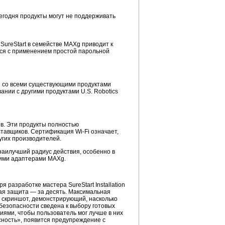
егодня продукты могут не поддерживать
 SureStart в семействе MAXg приводит к
ется с применением простой парольной
ы со всеми существующими продуктами
ании с другими продуктами U.S. Robotics
ов. Эти продукты полностью
тавщиков. Сертификация Wi-Fi означает,
угих производителей.
наилучший радиус действия, особенно в
кими адаптерами MAXg.
 разработке мастера SureStart Installation
лная защита — за десять. Максимальная
 скриншот, демонстрирующий, насколько
безопасности сведена к выбору готовых
иями, чтобы пользователь мог лучше в них
сность», появится предупреждение с