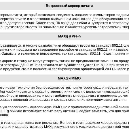
Встроенный сервер печати
ером печати, который позволяет соединять множество компьютеров с одним
 сервера печати и в постоянно включенном компьютере для обслуживания сет
тер доступен всегда. Более того, ПК чаще дает сбои и нуждается в перезагру
аршрутизатора вместо ПК значительно снижается уровень потребляемой энер
MAXg и Pre-n
развивается, и многие разработчики обращают взоры на стандарт 802.11 с
ыпустили продукты до завершения разработки стандарта 802.11n и называют 
. Однако это технически невозможно, так как стандарт 802.11n будет принят 
 дорого и к тому же могут устареть, так как не предполагают замены на проду
 передачи данных не отличаются от лучших продуктов Pre-n, но при этом со
 продуктов Pre-n и полностью сертифицирован организацией Wi-Fi Alliance 
MAXg и MIMO
) — это новая технология беспроводных сетей, при которой как для передачи, т
Они комбинируются с каждой стороны линии связи с целью минимизации ошиб
особности производители могут добавлять к передатчику и приемнику до чет
скажает внешний вид продукта и создает скопление конкурирующих антенн.
ную способность, аналогичную MIMO, но с применением единственной внеш
802.11g обычно использует только пару антенн. Следует заметить, что для пр
енна.
 в том, одна антенна или несколько. Вопрос в том, насколько хорошо продукт
оступа или маршрутизатору MAXg излучает его с максимально допустимой мощ