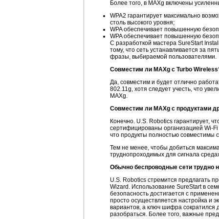
Более того, в MAXg включены усиленн
WPA2 гарантирует максимально возмож
столь высокого уровня;
WPA обеспечивает повышенную безоп
WPA обеспечивает повышенную безоп
С разработкой мастера SureStart Insta
тому, что сеть устанавливается за пя
фразы, выбираемой пользователями.
Совместим ли MAXg с Turbo Wireless
Да, совместим и будет отлично работ
802.11g, хотя следует учесть, что ув
MAXg.
Совместим ли MAXg с продуктами д
Конечно. U.S. Robotics гарантирует, 
сертифицированы организацией Wi-Fi 
что продукты полностью совместимы с
Тем не менее, чтобы добиться максим
труднопроходимых для сигнала средах
Обычно беспроводные сети трудно 
U.S. Robotics стремится предлагать п
Wizard. Использование SureStart в се
безопасность достигается с примене
просто осуществляется настройка и э
вариантов, а ключ шифра сократился 
разобраться. Более того, важные пре