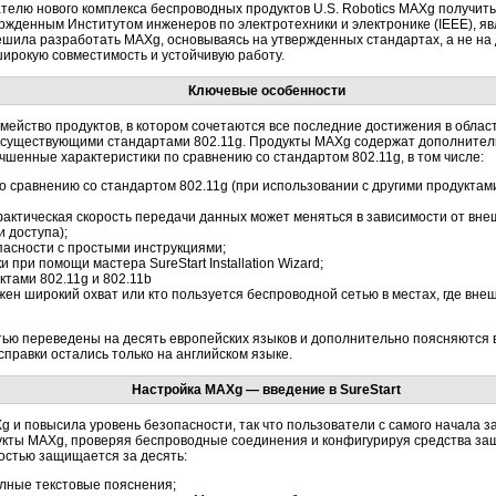
телю нового комплекса беспроводных продуктов U.S. Robotics MAXg получи
ржденным Институтом инженеров по электротехники и электронике (IEEE), яв
 решила разработать MAXg, основываясь на утвержденных стандартах, а не н
ирокую совместимость и устойчивую работу.
Ключевые особенности
емейство продуктов, в котором сочетаются все последние достижения в облас
с существующими стандартами 802.11g. Продукты MAXg содержат дополните
чшенные характеристики по сравнению со стандартом 802.11g, в том числе:
 сравнению со стандартом 802.11g (при использовании с другими продуктами
фактическая скорость передачи данных может меняться в зависимости от вне
 доступа);
пасности с простыми инструкциями;
 при помощи мастера SureStart Installation Wizard;
ктами 802.11g и 802.11b
ен широкий охват или кто пользуется беспроводной сетью в местах, где вне
ю переведены на десять европейских языков и дополнительно поясняются в
правки остались только на английском языке.
Настройка MAXg — введение в SureStart
g и повысила уровень безопасности, так что пользователи с самого начала за
дукты MAXg, проверяя беспроводные соединения и конфигурируя средства защ
ностью защищается за десять:
лные текстовые пояснения;