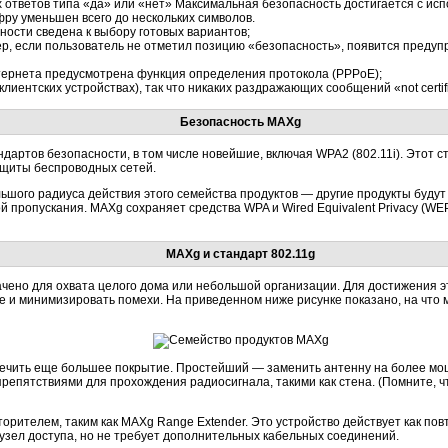
 ответов типа «да» или «нет» Максимальная безопасность достигается с ис
ру уменьшен всего до нескольких символов.
ости сведена к выбору готовых вариантов;
 если пользователь не отметил позицию «безопасность», появится предупр
ернета предусмотрена функция определения протокола (PPPoE);
иентских устройствах), так что никаких раздражающих сообщений «not certif
Безопасность MAXg
артов безопасности, в том числе новейшие, включая WPA2 (802.11i). Этот ст
ащиты беспроводных сетей.
шого радиуса действия этого семейства продуктов — другие продукты будут 
ой пропускания. MAXg сохраняет средства WPA и Wired Equivalent Privacy (WE
MAXg и стандарт 802.11g
ено для охвата целого дома или небольшой организации. Для достижения эт
 и минимизировать помехи. На приведенном ниже рисунке показано, на что
печить еще большее покрытие. Простейший — заменить антенну на более мощ
препятствиями для прохождения радиосигнала, такими как стена. (Помните, ч
орителем, таким как MAXg Range Extender. Это устройство действует как пов
 узел доступа, но не требует дополнительных кабельных соединений.