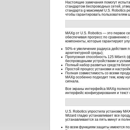
Настоящие замечания помогут испыта
стандартом беспроводных сетей, утве
стандарта g максимум! U.S. Robotics
чтобы гарантировать пользователям ш
MAXg от U.S. Robotics — это первое с
обеспечивая прогресс по сравнению 
компоненты, которые гарантируют улу
50%-е увеличение радиуса действия по
архитектурной среды);
Пропускная способность 125 Мбит/с (
беспроводными устройствами и узлами
Полный набор развитых средств безо
Простой процесс установки и настройки
Полная совместимость со всеми проду
MAXg особенно подходит тем, кому нуж
сигнала.
Все экраны интерфейса MAXg полность
интерфейс конфигурирования и текст с
U.S. Robotics упростила установку MAX
Wizard гладко устанавливает все про
устанавливается за пять минут и пол
Ко всем функциям защиты имеются по