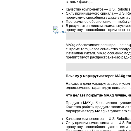
важных фактора:
Качество компонентов — U.S. Robotic
Силу принимаемого сигнала — U.S. Ro
пропускную способность даже в сети 
Программное обеспечение — чтобы ул
В результате имеем максимальную мощ
пропускную способность примерно на 
MAXg обеспечивает расширенное покры
с. Кроме того, новое семейство проду
Installation Wizard. MAXg особенно п
препятствуют распространению радио
Почему у маршрутизаторов MAXg тол
На самом деле маршрутизатор и узел
одновременно, гарантируя повышенное
Что делает покрытие MAXg лучше, че
Продукты MAXg обеспечивают лучшие р
Качество работы продукта зависит от 
маршрутизатору MAXg излучает его с
Качество компонентов — U.S. Robotic
Силу принимаемого сигнала — U.S. Ro
пропускную способность даже в сети 