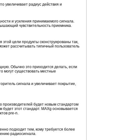
то увеличивает радиус действия и
ности и усиления принимаемого сигнала.
вышающий чувствительность приемника.
я этой цели продукты сконструированы так,
 может рассчитывать типичный пользователь
ную. Обычно это приходится делать, если
то могут существовать местные
торитель сигнала и увеличивает покрытие,
нию производителей будет новым стандартом
ким будет этот стандарт. MAXg основывается
тов pre-n.
нно подходит тем, кому требуется более
нению радиосигнала.