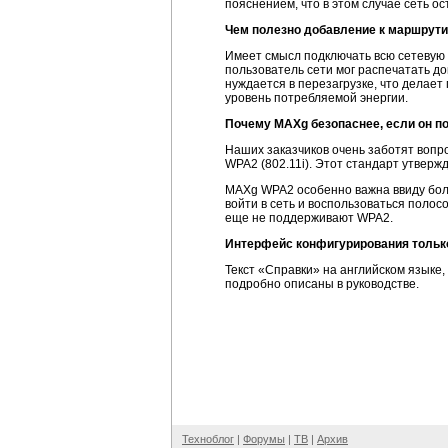
пояснением, что в этом случае сеть 
Чем полезно добавление к маршрути
Имеет смысл подключать всю сетевую 
пользователь сети мог распечатать до
нуждается в перезагрузке, что делае
уровень потребляемой энергии.
Почему MAXg безопаснее, если он п
Наших заказчиков очень заботят вопр
WPA2 (802.11i). Этот стандарт утвер
MAXg WPA2 особенно важна ввиду боль
войти в сеть и воспользоваться полос
еще не поддерживают WPA2.
Интерфейс конфигурирования только н
Текст «Справки» на английском языке,
подробно описаны в руководстве.
Техноблог
|
Форумы
|
ТВ
|
Архив