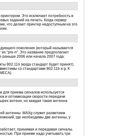
 принтером. Это исключает потребность в
евых заданий на печать. Когда сервер
зке, что делает принтер недоступным на это
гии.
ледующего поколения (который называется
их “pre-n”. Это название предполагает
не раньше 2006 или начала 2007 года.
кты 802.11n (когда стандарт будет принят).
вместимы со стандартами 802.11b и g. К
(WECA).
ак и для приема сигналов используется
ок и оптимизации скорости передачи
ырех антенн, но каждая такая антенна
ней антенны. MAXg служит развитием
иложений, где необходимы две антенны, у
 работает, принимая и передавая сигналы.
ностью. При приеме надо учитывать три