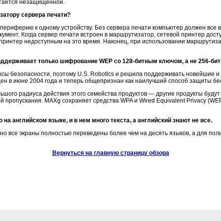
остается незащищенной.
затору сервера печати?
периферию к одному устройству. Без сервера печати компьютер должен все 
кумент. Когда сервер печати встроен в маршрутизатор, сетевой принтер досту
т принтер недоступным на это время. Наконец, при использовании маршрутиз
оддерживает только шифрование WEP со 128-битным ключом, а не 256-би
осы безопасности, поэтому U.S. Robotics и решила поддерживать новейшие 
жден в июне 2004 года и теперь общепризнан как наилучший способ защиты б
шого радиуса действия этого семейства продуктов — другие продукты будут 
ой пропускания. MAXg сохраняет средства WPA и Wired Equivalent Privacy (WE
а английском языке, и в нем много текста, а английский знают не все.
 но все экраны полностью переведены более чем на десять языков, а для по
Вернуться на главную страницу обзора