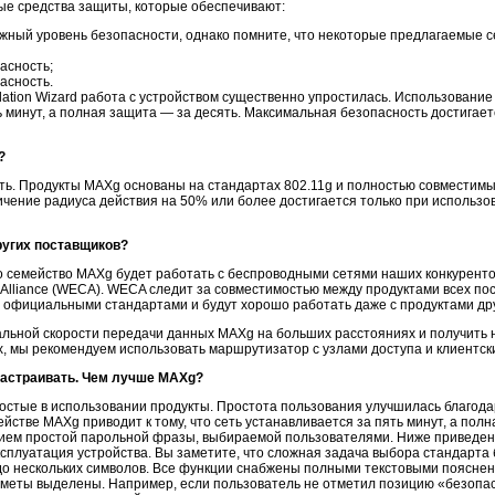
ые средства защиты, которые обеспечивают:
ный уровень безопасности, однако помните, что некоторые предлагаемые с
асность;
асность.
llation Wizard работа с устройством существенно упростилась. Использование
ть минут, а полная защита — за десять. Максимальная безопасность достига
?
ать. Продукты MAXg основаны на стандартах 802.11g и полностью совместим
еличение радиуса действия на 50% или более достигается только при использов
ругих поставщиков?
что семейство MAXg будет работать с беспроводными сетями наших конкурент
Alliance (WECA). WECA следит за совместимостью между продуктами всех пос
 официальными стандартами и будут хорошо работать даже с продуктами др
альной скорости передачи данных MAXg на больших расстояниях и получить 
, мы рекомендуем использовать маршрутизатор с узлами доступа и клиентс
настраивать. Чем лучше MAXg?
ростые в использовании продукты. Простота пользования улучшилась благодаря
мействе MAXg приводит к тому, что сеть устанавливается за пять минут, а по
нием простой парольной фразы, выбираемой пользователями. Ниже приведен
ксплуатация устройства. Вы заметите, что сложная задача выбора стандарта 
до нескольких символов. Все функции снабжены полными текстовыми пояснен
дметы выделены. Например, если пользователь не отметил позицию «безопа