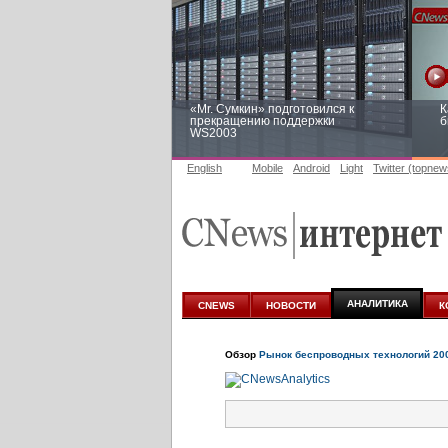
«Mr. Сумкин» подготовился к
К
прекращению поддержки
б
WS2003
English
Mobile
Android
Light
Twitter (topnew
Заоблачная оптимизация: как
Р
Faberlic изменил подход к
п
аналитике
АНАЛИТИКА
CNEWS
НОВОСТИ
К
Обзор
Рынок беспроводных технологий 20