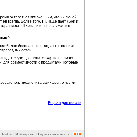
время оставаться включенным, чтобы любой
пен всегда. Более того, ПК чаще дает сбои и
атора вместо ПК значительно снижается
тным?
и наиболее безопасные стандарты, включая
еспроводных сетей.
«видеть» узел доступа MAXg, но не смогут
P) для совместимости с продуктами, которые
льзователей, предпочитающих другие языки,
Версия для печати
Toolbar
|
КПК-версия
|
Подписка на новости
|