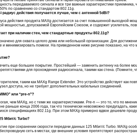
учшить любые принятые сигналы и гарантировать оптимальный прием.
ность передаваемого сигнала и все три важные характеристики приемника, ч
50% по сравнению со стандартом 802.11g.
Bi радиус действия получается лучше, чем с антенной 5dBi?
иуса действия продукта MAXg достигается за счет повышенной выходной мощ
ой мощностью, допускаемой Европейским Союзом, и содержит усилитель, по
ает при наличии стен, чем стандартные продукты 802.11g?
значено для охвата целого дома или небольшой организации. Для достижени
 и минимизировать помехи. На приведенном ниже рисунке показано, на что
ытие?
печить еще большее покрытие. Простейший — заменить антенну на более мощ
препятствиями для прохождения радиосигнала, такими как стена. (Помните, ч
орителем, таким как MAXg Range Extender. Это устройство действует как пов
 узел доступа, но не требует дополнительных кабельных соединений.
MIMO” или “pre-n”?
огая, чем MAXg, но с теми же характеристиками. Pre-n — это то, что по мне
т не раньше конца 2006 года, так что технически невозможно предугадать, ка
ихся спецификациях 802.11g. При этом MAXg примерно вдвое дешевле продук
25 Мбит/с Turbo?
ие при сохранении скорости передачи данных 125 Мбит/с Turbo. MAXg особе
беспроводную сеть в местах, где внешние условия препятствуют распростра