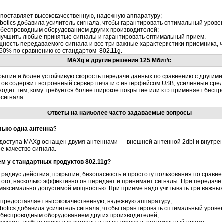
s поставляет высококачественную, надежную аппаратуру;
botics добавила усилитель сигнала, чтобы гарантировать оптимальный урове
с беспроводным оборудованием других производителей;
учшить любые принятые сигналы и гарантировать оптимальный прием.
ность передаваемого сигнала и все три важные характеристики приемника, ч
50% по сравнению со стандартом 802.11g.
MAXg и другие решения 125 Мбит/с
тие и более устойчивую скорость передачи данных по сравнению с другими
ктов содержит встроенный сервер печати с интерфейсом USB, усиленные сред
одходит тем, кому требуется более широкое покрытие или кто применяет беспр
сигнала.
Ответы на наиболее часто задаваемые вопросы
ько одна антенна?
 доступа MAXg оснащен двумя антеннами — внешней антенной 2dbi и внутре
 качество сигнала.
м у стандартных продуктов 802.11g?
адиус действия, покрытие, безопасность и простоту пользования по сравне
того, насколько эффективно он передает и принимает сигналы. При передаче 
 максимально допустимой мощностью. При приеме надо учитывать три важных
s предоставляет высококачественную, надежную аппаратуру;
botics добавила усилитель сигнала, чтобы гарантировать оптимальный урове
с беспроводным оборудованием других производителей;