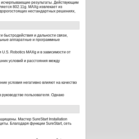
ть исчерпывающие результаты. Действующим
ляется 802.11g. MAXg извлекает из
а дорогостоящих нестандартных решениях,
ти быстродействия и дальности связи,
льные аппаратные и программные
 U.S. Robotics MAXg и в зависимости от
шних условий и расстояния между
шние условия негативно влияют на качество
 руководстве пользователя. Однако
щищены. Мастер SureStart Installation
иты. Благодаря функции SureStart, сеть