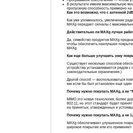
Программное обеспечение — чтобы ул
В результате имеем максимальную мощ
пропускную способность примерно на 
Как это возможно, что с антенной 2d
Как уже упоминалось, увеличение рад
MAXg передает сигналы с максимальн
Действительно ли MAXg лучше работ
Да, семейство продуктов MAXg предна
чтобы обеспечить наилучшее покрытие
MAXg.
Как еще больше улучшить зону покр
Существует несколько способов обес
устройства устанавливаются рядом с 
законодательные ограничения.)
Другой способ — воспользоваться повт
как если бы был установлен еще один
Почему нужно покупать MAXg, а не “
MIMO это новая технология, более дор
802.11, но этот стандарт будет приня
на принятых, утвержденных и устоявш
Почему нужно покупать MAXg, а не 1
MAXg обеспечивает улучшенное покрыт
широкое покрытие или кто применяет 