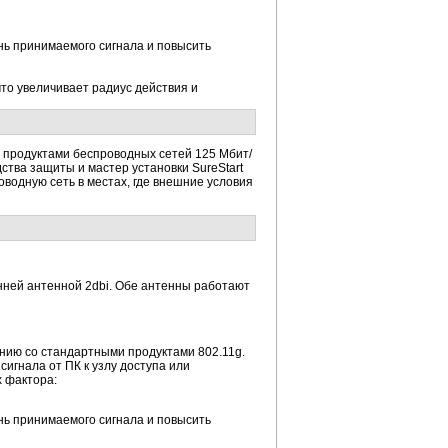
нь принимаемого сигнала и повысить
то увеличивает радиус действия и
 продуктами беспроводных сетей 125 Мбит/
ства защиты и мастер установки SureStart
оводную сеть в местах, где внешние условия
нней антенной 2dbi. Обе антенны работают
нию со стандартными продуктами 802.11g.
сигнала от ПК к узлу доступа или
 фактора:
нь принимаемого сигнала и повысить