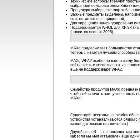
Технические вопросы требуют простых
выбранной пользователем. Ключ к шиф
Процедура выбора стандарта безопасн
Важные предметы выделены, например,
сеть остается незащищенной;
Для упрощения конфигурирования инт
Поддерживается WHQL для XP/2K (на кл
(появится осенью 2005).
MAXg поддерживает большинство станд
теперь считается лучшим способом з
MAXg WPA2 особенно важна ввиду боль
войти в сеть и воспользоваться полос
еще не поддерживают WPA2.
Семейство продуктов MAXg предназнач
чтобы обеспечить наилучшее покрытие
MAXg:
Существует несколько способов обес
устройства устанавливаются рядом с 
законодательные ограничения.)
Другой способ — воспользоваться повт
как если бы был установлен еще один