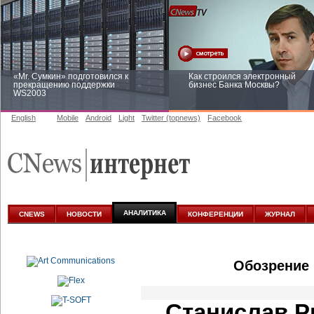
«Mr. Сумкин» подготовился к
Как строился электронный
прекращению поддержки
бизнес Банка Москвы?
WS2003
English
Mobile
Android
Light
Twitter (topnews)
Facebook
Заоблачная оптимизация: как
Рейтинг CNewsInfrastructure 20
Faberlic изменил подход к
приглашаем участвовать
аналитике
АНАЛИТИКА
CNEWS
НОВОСТИ
КОНФЕРЕНЦИИ
ЖУРНАЛ
Обозрение 
Станислав Р