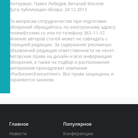
Интервью: Павел Лебедев, Виталий Мосеев
Дата публикации обзора: 24.12.2013
По вопросам сотрудничества при подготовке
обозрений обращайтесь по электронному адресу
review@cnews.ru или по телефону 363–11-57.
Мнение авторов статей может не совпадать с
позицией редакции. За содержание рекламных
объявлений редакция ответственности не несет.
Авторские права на дизайн и всю информацию
обозрения, а также на подбор и расположение
материалов принадлежат компании
«РосБизнесКонсалтинг». Все права защищены и
охраняются законом.
Главное
Популярное
Новости
Конференции