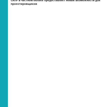
САПР в частном облаке предоставляет новые возможности для
проектировщиков