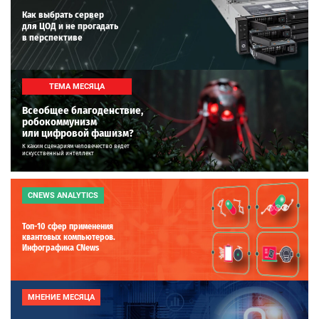
Как выбрать сервер
для ЦОД и не прогадать
в перспективе
ТЕМА МЕСЯЦА
Всеобщее благоденствие,
робокоммунизм
или цифровой фашизм?
К каким сценариям человечество ведет
искусственный интеллект
CNEWS ANALYTICS
Топ-10 сфер применения
квантовых компьютеров.
Инфографика CNews
МНЕНИЕ МЕСЯЦА