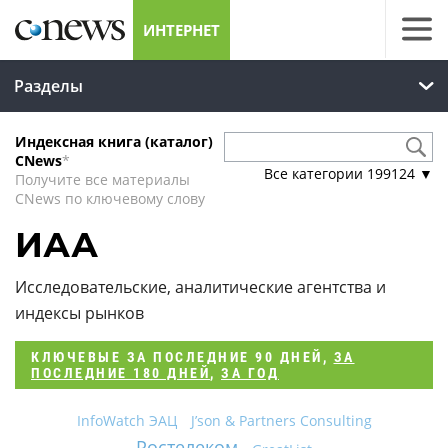
ИНТЕРНЕТ
Разделы
Индексная книга (каталог)
CNews
*
Все категории
199124
▼
Получите все материалы
CNews по ключевому слову
ИАА
Исследовательские, аналитические агентства и
индексы рынков
КЛЮЧЕВЫЕ
ЗА ПОСЛЕДНИЕ 90 ДНЕЙ
,
ЗА
ПОСЛЕДНИЕ 180 ДНЕЙ
,
ЗА ГОД
InfoWatch ЭАЦ
J’son & Partners Consulting
Ростелеком