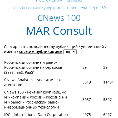
GreatList
Эксперт РА
Top500 Рейтинг суперкомпьютеров
CNews 100
MAR Consult
Сортировать по
количеству публикаций
/
упоминаний
/
имени
/
свежим публикациям
Российский облачный рынок -
Российский облачных сервисов
39
39
(SaaS, IaaS, PaaS)
CNews Analytics - Аналитическое
8619
11491
агентство
CNews 100 - Рейтинг крупнейших
ИТ-компаний России - Российский
3957
5307
ИТ-рынок - Российский рынок
информационных технологий
IDC - International Data Corporation
4975
6497