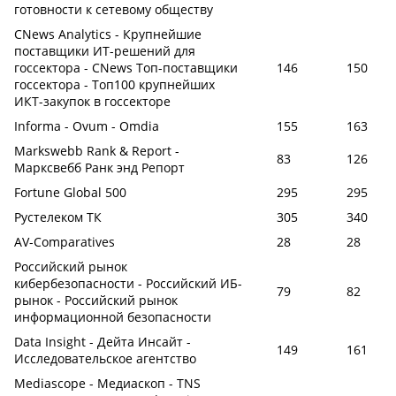
готовности к сетевому обществу
CNews Analytics - Крупнейшие
поставщики ИТ-решений для
госсектора - CNews Топ-поставщики
146
150
госсектора - Топ100 крупнейших
ИКТ-закупок в госсекторе
Informa - Ovum - Omdia
155
163
Markswebb Rank & Report -
83
126
Марксвебб Ранк энд Репорт
Fortune Global 500
295
295
Рустелеком ТК
305
340
AV-Comparatives
28
28
Российский рынок
кибербезопасности - Российский ИБ-
79
82
рынок - Российский рынок
информационной безопасности
Data Insight - Дейта Инсайт -
149
161
Исследовательское агентство
Mediascope - Медиаскоп - TNS