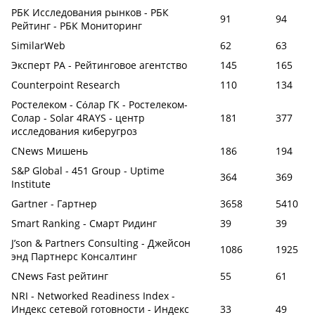
РБК Исследования рынков - РБК
91
94
Рейтинг - РБК Мониторинг
SimilarWeb
62
63
Эксперт РА - Рейтинговое агентство
145
165
Counterpoint Research
110
134
Ростелеком - Сόлар ГК - Ростелеком-
Солар - Solar 4RAYS - центр
181
377
исследования киберугроз
CNews Мишень
186
194
S&P Global - 451 Group - Uptime
364
369
Institute
Gartner - Гартнер
3658
5410
Smart Ranking - Смарт Ридинг
39
39
J’son & Partners Consulting - Джейсон
1086
1925
энд Партнерс Консалтинг
CNews Fast рейтинг
55
61
NRI - Networked Readiness Index -
Индекс сетевой готовности - Индекс
33
49