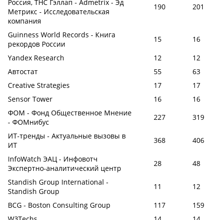
Россия, ТНС Гэллап - Admetrix - Эд
190
201
Метрикс - Исследовательская
компания
Guinness World Records - Книга
15
16
рекордов России
Yandex Research
12
12
Автостат
55
63
Creative Strategies
17
17
Sensor Tower
16
16
ФОМ - Фонд Общественное Мнение
227
319
- ФОМнибус
ИТ-тренды - Актуальные вызовы в
368
406
ИТ
InfoWatch ЭАЦ - Инфовотч
28
48
Экспертно-аналитический центр
Standish Group International -
11
12
Standish Group
BCG - Boston Consulting Group
117
159
W3Techs
14
14