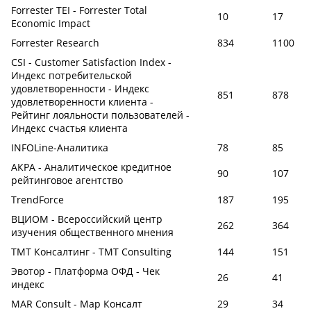
Forrester TEI - Forrester Total
10
17
Economic Impact
Forrester Research
834
1100
CSI - Customer Satisfaction Index -
Индекс потребительской
удовлетворенности - Индекс
851
878
удовлетворенности клиента -
Рейтинг лояльности пользователей -
Индекс счастья клиента
INFOLine-Аналитика
78
85
АКРА - Аналитическое кредитное
90
107
рейтинговое агентство
TrendForce
187
195
ВЦИОМ - Всероссийский центр
262
364
изучения общественного мнения
ТМТ Консалтинг - TMT Consulting
144
151
Эвотор - Платформа ОФД - Чек
26
41
индекс
MAR Consult - Мар Консалт
29
34