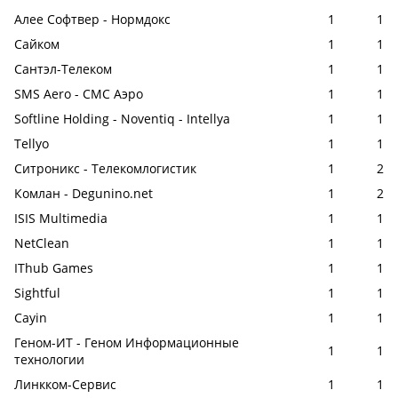
Алее Софтвер - Нормдокс
1
1
Сайком
1
1
Сантэл-Телеком
1
1
SMS Aero - СМС Аэро
1
1
Softline Holding - Noventiq - Intellya
1
1
Tellyo
1
1
Ситроникс - Телекомлогистик
1
2
Комлан - Degunino.net
1
2
ISIS Multimedia
1
1
NetClean
1
1
IThub Games
1
1
Sightful
1
1
Cayin
1
1
Геном-ИТ - Геном Информационные
1
1
технологии
Линкком-Сервис
1
1