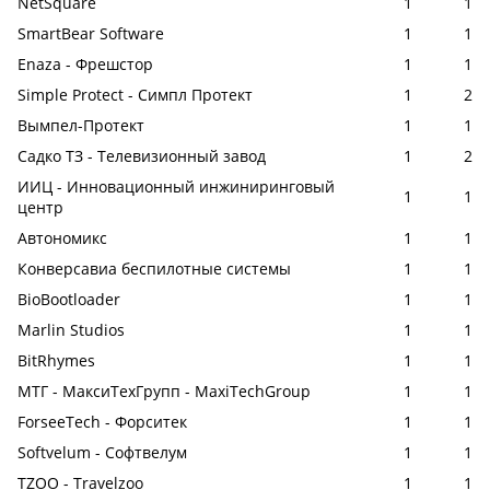
NetSquare
1
1
SmartBear Software
1
1
Enaza - Фрешстор
1
1
Simple Protect - Симпл Протект
1
2
Вымпел-Протект
1
1
Садко ТЗ - Телевизионный завод
1
2
ИИЦ - Инновационный инжиниринговый
1
1
центр
Автономикс
1
1
Конверсавиа беспилотные системы
1
1
BioBootloader
1
1
Marlin Studios
1
1
BitRhymes
1
1
МТГ - МаксиТехГрупп - MaxiTechGroup
1
1
ForseeTech - Форситек
1
1
Softvelum - Софтвелум
1
1
TZOO - Travelzoo
1
1