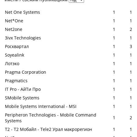
Net One Systems
1
1
Net*One
1
1
Net2one
1
2
3ivx Technologies
1
1
Росквартал
1
3
Soyealink
1
1
Лотэко
1
1
Pragma Corporation
1
1
Pragmatics
1
1
IT Pro - АйТи Про
1
1
SMobile Systems
1
1
Mobile Systems International - MSI
1
1
Peripheron Technologies - Mobile Command
1
2
Systems
Т2 - Т2 Мобайл - Tele2 Урал макрорегион
1
1