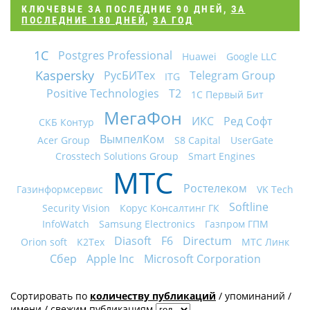
КЛЮЧЕВЫЕ
ЗА ПОСЛЕДНИЕ 90 ДНЕЙ
,
ЗА
ПОСЛЕДНИЕ 180 ДНЕЙ
,
ЗА ГОД
1С
Postgres Professional
Huawei
Google LLC
Kaspersky
РусБИТех
Telegram Group
ITG
Positive Technologies
Т2
1С Первый Бит
МегаФон
ИКС
Ред Софт
СКБ Контур
ВымпелКом
Acer Group
S8 Capital
UserGate
Crosstech Solutions Group
Smart Engines
МТС
Ростелеком
Газинформсервис
VK Tech
Softline
Security Vision
Корус Консалтинг ГК
InfoWatch
Samsung Electronics
Газпром ГПМ
Diasoft
F6
Directum
Orion soft
К2Тех
МТС Линк
Сбер
Apple Inc
Microsoft Corporation
Сортировать по
количеству публикаций
/
упоминаний
/
имени
/
свежим публикациям