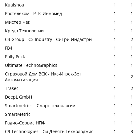
Kuaishou
1
1
Ростелеком - РТК-Инномед
1
1
Мистер Чек
1
1
Кредо Технологии
1
1
C3 Group - C3 Industry - СиТри Индастри
1
2
FB4
1
1
Polly Peck
1
1
Ultimate TechnoGraphics
1
1
Страховой Дом ВСК - Икс-Игрек-Зет
1
2
Автоматизация
Trasec
1
2
DeepL GmbH
1
1
Smartmetrics - Смарт технологии
1
1
SmartMetric
1
1
Радио-Сервис НПФ
1
1
C9 Technologies - Си Девять Технолоджис
1
3