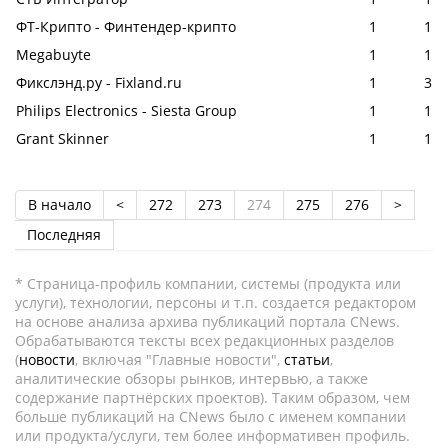
ФТ-Крипто - Финтендер-крипто
1
1
Megabuyte
1
1
Фикслэнд.ру - Fixland.ru
1
3
Philips Electronics - Siesta Group
1
1
Grant Skinner
1
1
В начало
<
272
273
274
275
276
>
Последняя
* Страница-профиль компании, системы (продукта или
услуги), технологии, персоны и т.п. создается редактором
на основе анализа архива публикаций портала CNews.
Обрабатываются тексты всех редакционных разделов
(
новости
, включая "Главные новости",
статьи
,
аналитические обзоры рынков, интервью, а также
содержание партнёрских проектов). Таким образом, чем
больше публикаций на CNews было с именем компании
или продукта/услуги, тем более информативен профиль.