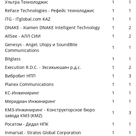
Ультра Технолоджис
1
1
ReFace Technologies - Рефейс технолоджис
1
1
ITG - ITglobal.com KAZ
1
1
DNAKE - Xiamen DNAKE Intelligent Technology
1
2
AllSee - АЛЛ СИИ
1
2
Genesys - Angel, Utopy и SoundBite
1
1
Communications
Bitglass
1
1
Execution R.D.C. - Эксикьюшин р.д.с.
1
2
Вибробит НПП
1
3
Planex Communications
1
1
КС-Инжиниринг
1
1
Меридиан Инжиниринг
1
1
КМЗ-Инжиниринг - Конструкторское бюро
1
3
завода КМЗ (KMZ)
Росатом - Дедал НПК
1
1
Inmarsat - Stratos Global Corporation
1
1