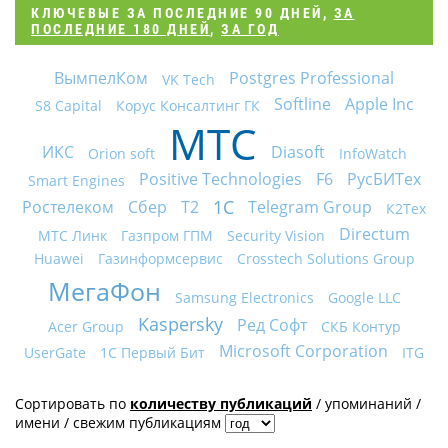
КЛЮЧЕВЫЕ
ЗА ПОСЛЕДНИЕ 90 ДНЕЙ
,
ЗА
ПОСЛЕДНИЕ 180 ДНЕЙ
,
ЗА ГОД
ВымпелКом
Postgres Professional
VK Tech
Softline
Apple Inc
S8 Capital
Корус Консалтинг ГК
МТС
ИКС
Diasoft
Orion soft
InfoWatch
Positive Technologies
F6
РусБИТех
Smart Engines
1С
Ростелеком
Сбер
Т2
Telegram Group
К2Тех
Directum
МТС Линк
Газпром ГПМ
Security Vision
Huawei
Газинформсервис
Crosstech Solutions Group
МегаФон
Samsung Electronics
Google LLC
Kaspersky
Ред Софт
Acer Group
СКБ Контур
Microsoft Corporation
UserGate
1С Первый Бит
ITG
Сортировать по
количеству публикаций
/
упоминаний
/
имени
/
свежим публикациям