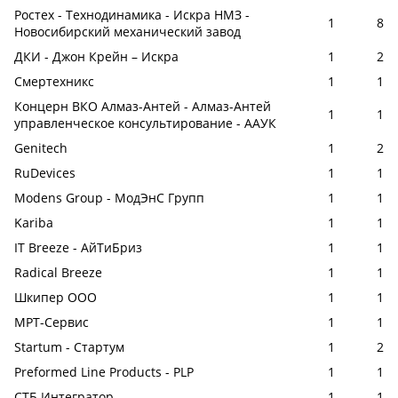
Ростех - Технодинамика - Искра НМЗ -
1
8
Новосибирский механический завод
ДКИ - Джон Крейн – Искра
1
2
Смертехникс
1
1
Концерн ВКО Алмаз-Антей - Алмаз-Антей
1
1
управленческое консультирование - ААУК
Genitech
1
2
RuDevices
1
1
Modens Group - МодЭнС Групп
1
1
Kariba
1
1
IT Breeze - АйТиБриз
1
1
Radical Breeze
1
1
Шкипер ООО
1
1
МРТ-Сервис
1
1
Startum - Стартум
1
2
Preformed Line Products - PLP
1
1
СТБ Интегратор
1
1