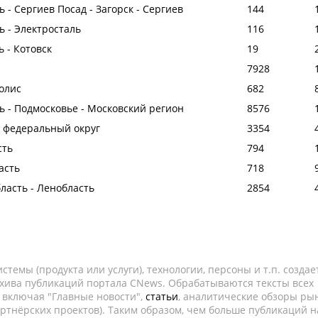
 - Сергиев Посад - Загорск - Сергиев
144
ь - Электросталь
116
ь - Котовск
19
7928
полис
682
ь - Подмосковье - Московский регион
8576
й федеральный округ
3354
сть
794
асть
718
ласть - Ленобласть
2854
темы (продукта или услуги), технологии, персоны и т.п. создае
рхива публикаций портала CNews. Обрабатываются тексты всех
, включая "Главные новости",
статьи
, аналитические обзоры рын
ртнёрских проектов). Таким образом, чем больше публикаций н