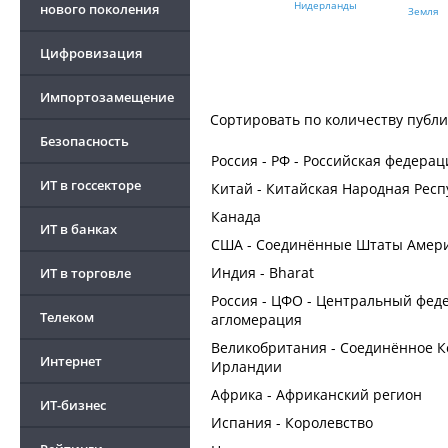
Нидерланды
нового поколения
Земля
Цифровизация
Импортозамещение
Сортировать по
количеству публ
Безопасность
Россия - РФ - Российская федерац
ИТ в госсекторе
Китай - Китайская Народная Респ
Канада
ИТ в банках
США - Соединённые Штаты Америки
Индия - Bharat
ИТ в торговле
Россия - ЦФО - Центральный феде
Телеком
агломерация
Великобритания - Соединённое К
Интернет
Ирландии
Африка - Африканский регион
ИТ-бизнес
Испания - Королевство