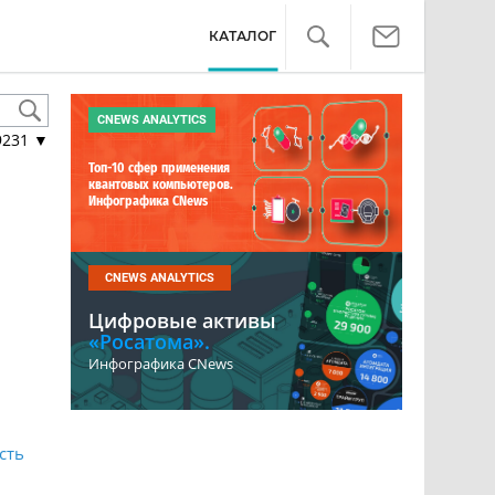
КАТАЛОГ
CNEWS ANALYTICS
9231
▼
Топ-10 сфер применения
квантовых компьютеров.
Инфографика CNews
CNEWS ANALYTICS
Цифровые активы
«Росатома».
Инфографика CNews
сть