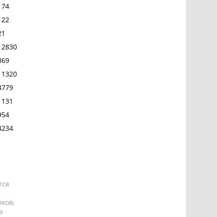
174
122
21
12830
869
11320
4779
1131
954
4234
тся
ков,
а