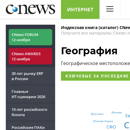
ИНТЕРНЕТ
CNews
Индексная книга (каталог) CNe
Аналитика
Получите все материалы CNews п
CNews FORUM
12 ноября
Конференци
География
CNews AWARDS
Маркет
12 ноября
Географическое местополож
Техника
30 лет рынку ERP
КЛЮЧЕВЫЕ
ЗА ПОСЛЕДНИЕ
ТВ
в России
Главные
ИТ-сценарии
2026
10 лет российского
Япония
Вьетнам
бэкапа
Е
Южная Корея
СФО
Российские ПАКи