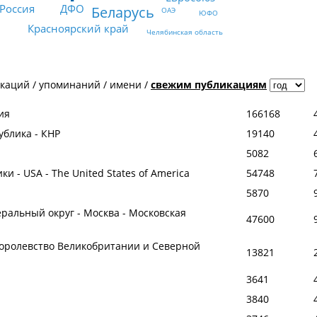
ДФО
Россия
Беларусь
ОАЭ
ЮФО
Красноярский край
Челябинская область
икаций
/
упоминаний
/
имени
/
свежим публикациям
ия
166168
ублика - КНР
19140
5082
 - USA - The United States of America
54748
5870
ральный округ - Москва - Московская
47600
оролевство Великобритании и Северной
13821
3641
3840