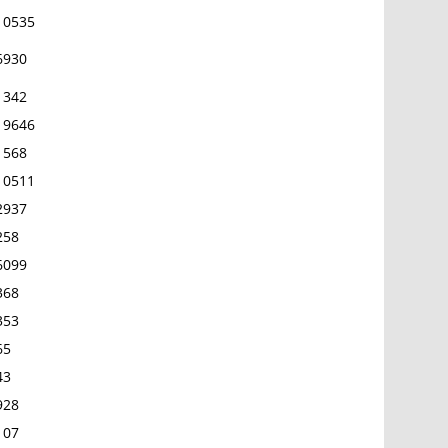
10535
6930
1342
19646
1568
10511
2937
258
6099
368
353
65
43
928
107