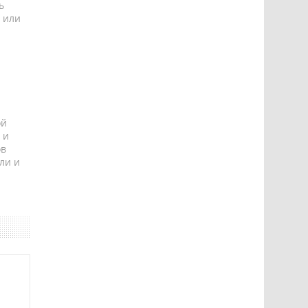
ь
 или
ой
 и
ов
ли и