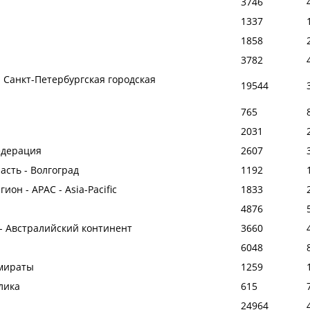
3746
1337
1858
3782
- Санкт-Петербургская городская
19544
765
2031
едерация
2607
асть - Волгоград
1192
ион - APAC - Asia-Pacific
1833
4876
- Австралийский континент
3660
6048
мираты
1259
лика
615
24964