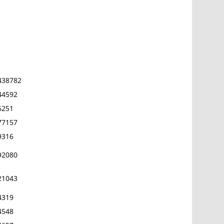
438782
44592
6251
77157
9316
92080
21043
4319
4548