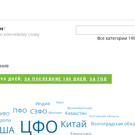
ws
*
о ключевому слову
Все категории
19
и
ение
 90 ДНЕЙ
,
ЗА ПОСЛЕДНИЕ 180 ДНЕЙ
,
ЗА ГОД
Иран
Индия
Великобритания
ПФО
СЗФО
Казахстан
Франция
УФО
Ростовская область
ЦФО
вропа
Китай
Волгоградская обла
США
Евросоюз