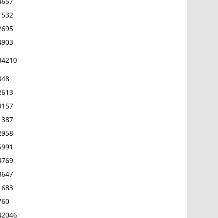
4657
1532
2695
4903
34210
848
2613
3157
1387
2958
5991
4769
8647
1683
760
42046