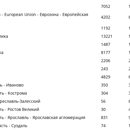
7052
 - European Union - Еврозона - Европейская
4202
1192
лика
13221
1487
ка
8177
2206
243
4829
ь - Иваново
350
ть - Кострома
304
ереславль-Залесский
56
ть - Ростов Великий
30
ть - Ярославль - Ярославская агломерация
831
сть - Суздаль
74