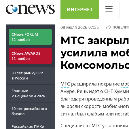
ИНТЕРНЕТ
CNews
|
08 июля 2026 07:35
ПОДЕЛИ
Аналитика
CNews FORUM
МТС закрыл
12 ноября
Конференци
усилила мо
CNews AWARDS
Маркет
12 ноября
Комсомольс
Техника
30 лет рынку ERP
ТВ
в России
МТС
расширила покрытие
моб
Главные
Амуре. Речь идет о
СНТ
Хумми,
ИТ-сценарии
2026
Благодаря проведенным работ
выросли скорости мобильного 
10 лет российского
сигнал был слабым или нест
бэкапа
Специалисты МТС установили 
Российские ПАКи