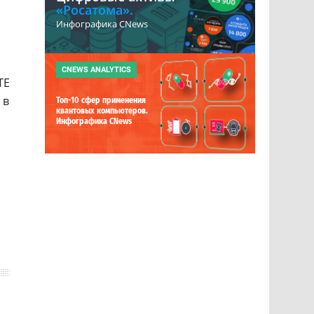
«Росатома».
Инфографика CNews
CNEWS ANALYTICS
TE
 в
Топ-10 сфер применения
квантовых компьютеров.
Инфографика CNews