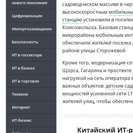
нового поколения
садоводческом массиве в чер
высокоскоростным
мобильны
Цифровизация
станцию
установили в поселк
Комсомольска. Базовая станц
Импортозамещение
микрорайона мобильным инте
Безопасность
обеспечили жителей поселка 
районе улицы Сторожевой.
ИТ в госсекторе
Кроме того, модернизация се
ИТ в банках
Щорса, Гагарина и проспекте 
нагрузкой на сеть оператора 
ИТ в торговле
важных объектов:
детские са
мощностей усиленной сети LTE
Телеком
жителей улиц, чтобы обеспеч
Интернет
ИТ-бизнес
Китайский ИТ-р