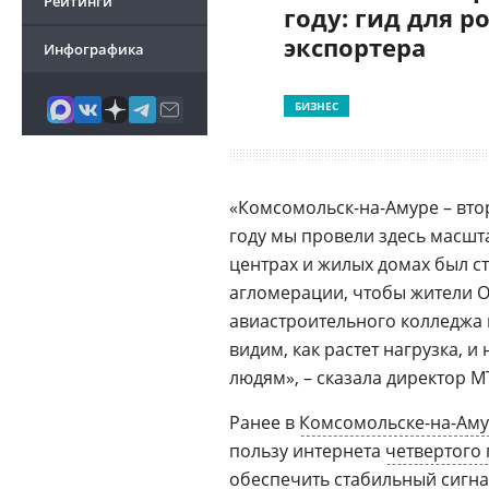
Рейтинги
году: гид для р
экспортера
Инфографика
БИЗНЕС
«Комсомольск-на-Амуре – вто
году мы провели здесь масшт
центрах и жилых домах был с
агломерации, чтобы жители 
авиастроительного колледжа
видим, как растет нагрузка, 
людям», – сказала директор М
Ранее в
Комсомольске-на-Ам
пользу интернета
четвертого
обеспечить стабильный сигн