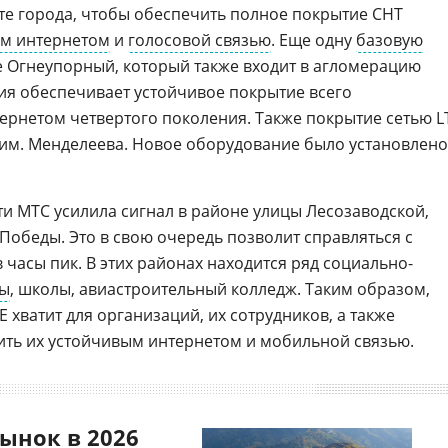
те города, чтобы обеспечить полное покрытие СНТ
м интернетом
и
голосовой связью
. Еще одну
базовую
е Огнеупорный, который также входит в агломерацию
ия обеспечивает устойчивое покрытие всего
рнетом четвертого поколения. Также покрытие сетью L
им. Менделеева. Новое оборудование было установлено
ти МТС усилила сигнал в районе улицы Лесозаводской,
Победы. Это в свою очередь позволит справляться с
в часы пик. В этих районах находится ряд социально-
ды
, школы, авиастроительный колледж. Таким образом,
 хватит для организаций, их сотрудников, а также
ить их устойчивым интернетом и мобильной связью.
ынок в 2026