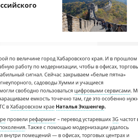
оссийского
рой по величине город Хабаровского края. И в прошлом
абную работу по модернизации, чтобы в офисах, торгов
табильный сигнал. Сейчас закрываем «белые пятна»
Огнеупорного, садоводы Хумми и учащиеся
 могли свободно пользоваться
цифровыми сервисами
. 
и наращиваем емкость точечно там, где это особенно нуж
ТС в
Хабаровском крае
Наталья Экшенгер
.
уре
провели
рефарминг
– перевод устаревших
3G
частот 
 поколения
. Также с помощью модернизации удалось
ал внутри помещений — в офисах,
торговых
центрах и