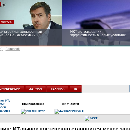
ак строился электронный
ИКТ в страховании:
изнес Банка Москвы?
эффективность в новых условиях
s)
Facebook
ейтинг CNewsInfrastructure 2015:
Информационная безопасность
риглашаем участвовать
бизнеса и госструктур: развитие в
новых условиях
ОНФЕРЕНЦИИ
ЖУРНАЛ
ТЕХНИКА
ТВ
ок ИТ:
003"
При поддержке
При участии
влен
ишин:
ИТ-рынок
постепенно становится менее зав