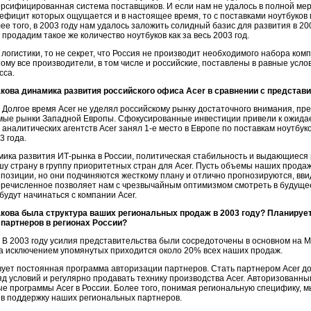
рсифицированная система поставщиков. И если нам не удалось в полной мер
ефицит которых ощущается и в настоящее время, то с поставками ноутбуков
ее того, в 2003 году нам удалось заложить солидный базис для развития в 20
 продадим такое же количество ноутбуков как за весь 2003 год.
 логистики, то не секрет, что Россия не производит необходимого набора к
тому все производители, в том числе и российские, поставлены в равные усл
сса.
акова динамика развития российского офиса Acer в сравнении с представ
Долгое время Acer не уделял российскому рынку достаточного внимания, пр
мые рынки Западной Европы. Сфокусированные инвестиции привели к ожида
аналитических агентств Acer занял 1-е место в Европе по поставкам ноутбук
3 года.
ика развития ИТ-рынка в России, политическая стабильность и выдающиеся р
у страну в группу приоритетных стран для Acer. Пусть объемы наших продаж
позиции, но они подчиняются жесткому плану и отлично прогнозируются, вв
еречисленное позволяет нам с чрезвычайным оптимизмом смотреть в будущее, 
будут начинаться с компании Acer.
акова была структура ваших региональных продаж в 2003 году? Планируе
 партнеров в регионах России?
В 2003 году усилия представительства были сосредоточены в основном на М
за исключением упомянутых приходится около 20% всех наших продаж.
вует постоянная программа авторизации партнеров. Стать партнером Acer д
д условий и регулярно продавать технику производства Acer. Авторизованн
е программы Acer в России. Более того, понимая региональную специфику, 
 в поддержку наших региональных партнеров.