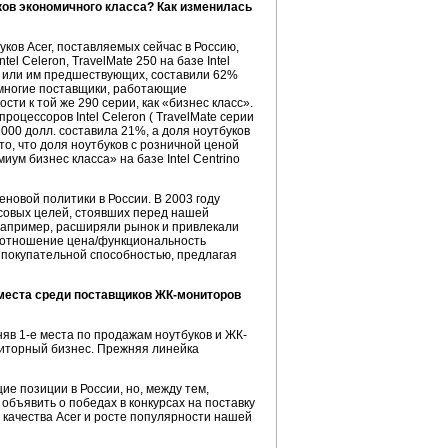
ков экономичного класса? Как изменилась
ков Acer, поставляемых сейчас в Россию,
el Celeron, TravelMate 250 на базе Intel
ий, или им предшествующих, составили 62%
 многие поставщики, работающие
ти к той же 290 серии, как «бизнес класс».
роцессоров Intel Celeron ( TravelMate серии
000 долл. составила 21%, а доля ноутбуков
о, что доля ноутбуков с розничной ценой
ум бизнес класса» на базе Intel Centrino
новой политики в России. В 2003 году
совых целей, стоявших перед нашей
Например, расширяли рынок и привлекали
 соотношение цена/функциональность
 покупательной способностью, предлагая
 места среди поставщиков ЖК-мониторов
няв 1-е места по продажам ноутбуков и ЖК-
ониторный бизнес. Прежняя линейка
е позиции в России, но, между тем,
бъявить о победах в конкурсах на поставку
 качества Acer и росте популярности нашей