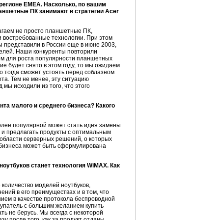
регионе EMEA. Насколько, по вашим
аншетные ПК занимают в стратегии Acer
лагаем не просто планшетные ПК,
 востребованные технологии. При этом
 представили в России еще в июне 2003,
телей. Наши конкуренты повторили
ем для роста популярности планшетных
е будет снято в этом году, то мы ожидаем
 тогда сможет устоять перед соблазном
та. Тем не менее, эту ситуацию
 мы исходили из того, что этого
та малого и среднего бизнеса? Какого
более популярной может стать идея замены
 и предлагать продукты с оптимальным
 области серверных решений, о которых
о бизнеса может быть сформулирована
ноутбуков станет технология WiMAX. Как
 количество моделей ноутбуков,
ений в его преимуществах и в том, что
нием в качестве протокола беспроводной
окупатель с большим желанием купить
ть не берусь. Мы всегда с некоторой
у после того, как за продукт отданы