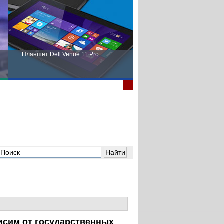
Планшет Dell Venue 11 Pro
Пора выбирать Fujitsu!
исим от государственных