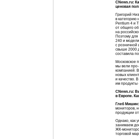
CNews.ru: К
ценовая пол
Григорий Низ
в категорию н
Pentium 4 и 
от общего об
на российско
Поэтому для 
240 и модели
с розничной 
свыше 2000 д
составила по
Московское п
мы вели про
компанией. 
новых клиент
и качество. 
им продукты 
CNews.ru: В
в Европе. К
Глеб Мишин:
мониторов, н
продукции о
Однако, как 
занимаем дос
ЖК-мониторов
торговой мар