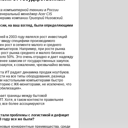
ка компьютерной техники в России
генеральный менеджер Acer CIS
нерами компании Григорий Низовский.
ссии, на ваш взгляд, были определяющими
ей в 2003 году являлся рост инвестиций
er ввиду специфики производимого
ен рост в сегменте малого и среднего
омпьютеров. Например, при росте рынка
 рост рынка среднего и малого бизнеса
оло 50%. Это очень отрадно и дает надежду
енее зависим от государственных закупок.
акупок, к сожалению, чрезвычайно велика.
нта ИТ радует динамика продаж ноутбуков.
сти на все типы оборудования, разница
ыми настольными компьютерами быстро
торию с ЖК-мониторами, не исключено, что
обилизация».
ирает границы между бытовой
Т. Хотя, в таком контексте правильнее
м, все более ассоциируются
стали проблемы с логистикой и дефицит
3 году все же были?
 новые конкурентные преимущества, среди