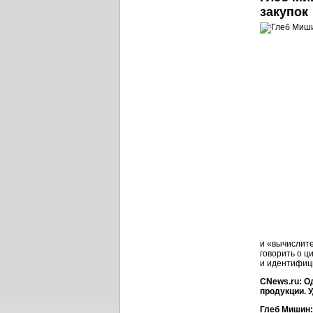
закупок
и «вычислите
говорить о ц
и идентифиц
CNews.ru: О
продукции. 
Глеб Мишин: