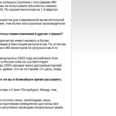
е избежать проблем с поставками ЖК-
 мы не испытывали абсолютно никаких
04. По нашим прогнозам за 1-й квартал
омпонентов для современной вычислительной
овия, тем более иностранные производители
ительствами компании в других странах?
едпочитая инвестировать в более
емым и блестящим результатам. По отчетам
ов и ЖК-мониторов по результатам 4-го
езультаты 2003 года российского Acer
 в России пока не соответствуют
иду 100% продаж через дистрибьюторский
думаю, что не за горами тот день, когда
те ли вы в ближайшее время расширять
оскве и Санкт-Петербурге. Между тем,
остаточно легко, необходимо лишь
ым партнерам немедленно доступны все
мы регулярно проводим специальные акции