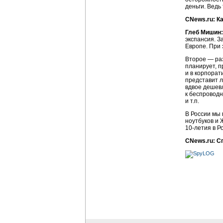
деньги. Ведь
CNews.ru: Ка
Глеб Мишин:
экспансия. З
Европе. При 
Второе — раз
планирует, п
и в корпорат
представит л
вдвое дешев
к беспроводн
и т.п.
В России мы 
ноутбуков и 
10-летия в Р
CNews.ru: С