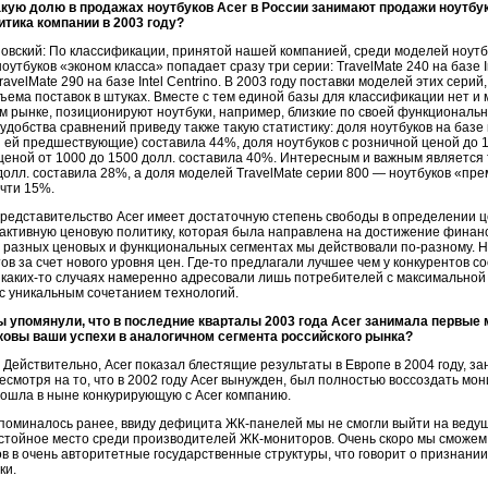
акую долю в продажах ноутбуков Acer в России занимают продажи ноутбу
итика компании в 2003 году?
овский: По классификации, принятой нашей компанией, среди моделей ноутбу
оутбуков «эконом класса» попадает сразу три серии: TravelMate 240 на базе Int
TravelMate 290 на базе Intel Centrino. В 2003 году поставки моделей этих сер
ъема поставок в штуках. Вместе с тем единой базы для классификации нет и
м рынке, позиционируют ноутбуки, например, близкие по своей функциональнос
удобства сравнений приведу также такую статистику: доля ноутбуков на базе п
 ей предшествующие) составила 44%, доля ноутбуков с розничной ценой до 1
ценой от 1000 до 1500 долл. составила 40%. Интересным и важным является т
олл. составила 28%, а доля моделей TravelMate серии 800 — ноутбуков «преми
чти 15%.
редставительство Acer имеет достаточную степень свободы в определении це
-активную ценовую политику, которая была направлена на достижение финан
В разных ценовых и функциональных сегментах мы действовали по-разному. 
ов за счет нового уровня цен. Где-то предлагали лучшее чем у конкурентов
В каких-то случаях намеренно адресовали лишь потребителей с максимальной
с уникальным сочетанием технологий.
ы упомянули, что в последние кварталы 2003 года Acer занимала первые
аковы ваши успехи в аналогичном сегмента российского рынка?
Действительно, Acer показал блестящие результаты в Европе в 2004 году, за
есмотря на то, что в 2002 году Acer вынужден, был полностью воссоздать м
тошла в ныне конкурирующую с Acer компанию.
упоминалось ранее, ввиду дефицита ЖК-панелей мы не смогли выйти на ведущи
тойное место среди производителей ЖК-мониторов. Очень скоро мы сможем о
 в очень авторитетные государственные структуры, что говорит о признании
ки.