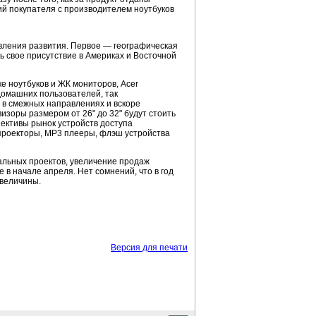
ний покупателя с производителем ноутбуков
вления развития. Первое — географическая
ь свое присутствие в Америках и Восточной
е ноутбуков и ЖК мониторов, Acer
домашних пользователей, так
 в смежных направлениях и вскоре
зоры размером от 26" до 32" будут стоить
ективы рынок устройств доступа
 проекторы, MP3 плееры, флэш устройства
альных проектов, увеличение продаж
в начале апреля. Нет сомнений, что в год
 величины.
Версия для печати