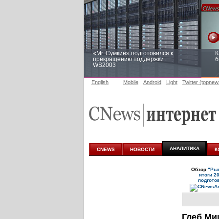
«Mr. Сумкин» подготовился к
К
прекращению поддержки
б
WS2003
English
Mobile
Android
Light
Twitter (topnew
Заоблачная оптимизация: как
Р
Faberlic изменил подход к
п
аналитике
АНАЛИТИКА
CNEWS
НОВОСТИ
К
Обзор
"Рын
итоги 2
подгото
Глеб М