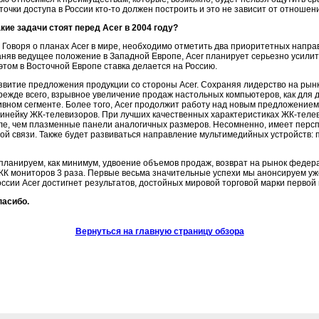
 точки доступа в России кто-то должен построить и это не зависит от отноше
кие задачи стоят перед Acer в 2004 году?
Говоря о планах Acer в мире, необходимо отметить два приоритетных напра
аняв ведущее положение в Западной Европе, Acer планирует серьезно усилит
этом в Восточной Европе ставка делается на Россию.
витие предложения продукции со стороны Acer. Сохраняя лидерство на рынк
режде всего, взрывное увеличение продаж настольных компьютеров, как для 
ивном сегменте. Более того, Acer продолжит работу над новым предложением
инейку ЖК-телевизоров. При лучших качественных характеристиках ЖК-телеви
ле, чем плазменные панели аналогичных размеров. Несомненно, имеет персп
ой связи. Также будет развиваться направление мультимедийных устройств:
планируем, как минимум, удвоение объемов продаж, возврат на рынок федер
ЖК мониторов 3 раза. Первые весьма значительные успехи мы анонсируем уже 
оссии Acer достигнет результатов, достойных мировой торговой марки первой
пасибо.
Вернуться на главную страницу обзора