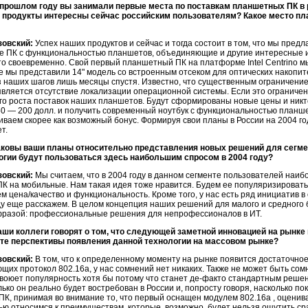
 прошлом году вы занимали первые места по поставкам планшетных ПК в 
и продукты интересны сейчас российским пользователям? Какое место пл
зовский:
Успех наших продуктов и сейчас и тогда состоит в том, что мы пред
е ПК с функциональностью планшетов, объединяющие и другие интересные и
о своевременно. Свой первый планшетный ПК на платформе Intel Centrino мы
ле мы представили 14" модель со встроенным отсеком для оптических накопи
з наших шагов лишь месяцы спустя. Известно, что существенным ограничени
является отсутствие локализации операционной системы. Если это ограничени
о роста поставок наших планшетов. Будут сформированы новые цены и никто
0 — 200 долл. и получить современный ноутбук с функциональностью планше
ваем скорее как возможный бонус. Формируя свои планы в России на 2004 год
т.
аковы ваши планы относительно представления новых решений для сегмен
огии будут пользоваться здесь наибольшим спросом в 2004 году?
зовский:
Мы считаем, что в 2004 году в данном сегменте пользователей наи
К на мобильные. Нам такая идея тоже нравится. Будем ее популяризировать
 цена/качество и функциональность. Кроме того, у нас есть ряд инициатив в
ду еще расскажем. В целом концепция наших решений для малого и средног
разой: профессиональные решения для непрофессионалов в ИТ.
аши коллеги говорят о том, что следующей заметной инновацией на рынке 
те перспективы появления данной технологии на массовом рынке?
зовский:
В том, что к определенному моменту на рынке появится достаточное
их протокол 802.16a, у нас сомнений нет никаких. Также не может быть сомн
воюет популярность хотя бы потому что станет де-факто стандартным реше
лько он реально будет востребован в России и, попросту говоря, насколько п
 ПК, принимая во внимание то, что первый оснащен модулем 802.16a , оценива
ю относимся к преимуществам, которые, возможно, будет нельзя ощутить сраз