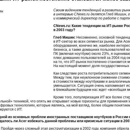
Своим видением тенденций в развитии рын
в интервью CNews.ru делятся Глеб Мишин, 
и коммерческий директор по работе с парт
CNews.ru: Какие тенденции на ИТ-рынке Ро
в 2003 году?
Глеб Мишин:
Несомненно, основной тенденци
в ИТ-сектор во всех сегментах рынка. Для Ac
оборудования, конечно же, наиболее интерес
бизнеса, а также домашних пользователей к
ПК (включая ноутбуки) около 23%, я оцениваю
плюс домашних пользователей за 2004 год ок
на то, что ИТ-рынок постепенно становится м
На настоящий момент доля государственных з
Как следствие роста потребительского сегме
Между тем, при неуклонном снижении стоимо
в стоимости между ноутбуками и аналогичн
уменьшается. Ситуация очень напоминает ис
в ближайшем будущем нас ждет «всеобщая м
Кроме того, популяризация ИТ все более ст
льной» техникой, что опять же открывает новые горизонты для применения И
ифровых технологиях, которые являясь, на мой взгляд, более общим понятие
ируются с ИТ.
дной из основных проблем иностранных поставщиков ноутбуков в России 
Удалось ли Acer избежать данной проблемы или кризисные ситуации в 200
Пройдя через сложный этап реструктуризации в 2002 году, компания обрела