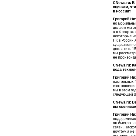
CNews.ru: В
оценкам, эт
в России?
Григорий Ни
но мобильны
делаем мы эт
а в 4 кварта
некоторые и
ПК в России 
существенног
доплатить 15
мы рассматри
не произойде
CNews.ru: К
рода технол
Григорий Ни
настольных П
соотношением
мы в этом го
следующей ф
CNews.ru: В
вы оценивае
Григорий Ни
поддерживающ
он быстро за
связи. Наско
ноутбук а не
осторожность