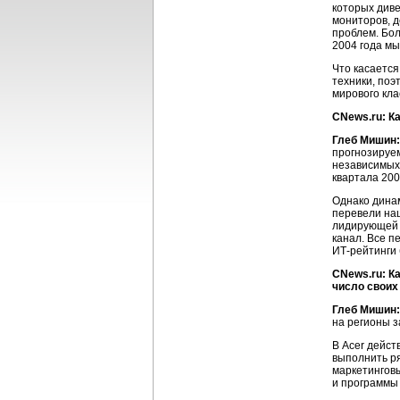
которых диве
мониторов, д
проблем. Бол
2004 года мы
Что касается
техники, поэ
мирового кла
CNews.ru: К
Глеб Мишин:
прогнозируе
независимых 
квартала 200
Однако динам
перевели наш
лидирующей 
канал. Все п
ИТ-рейтинги 
CNews.ru: К
число своих
Глеб Мишин:
на регионы 
В Acer дейст
выполнить ря
маркетинговы
и программы