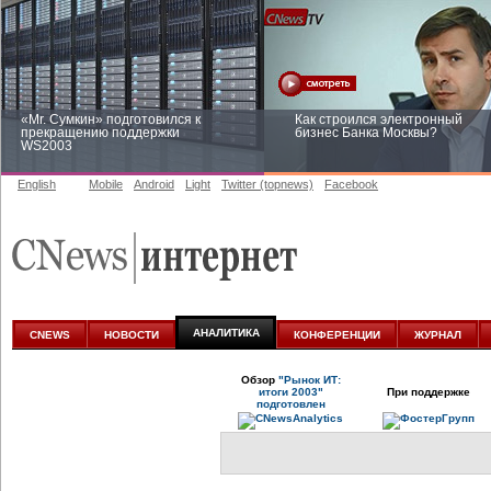
«Mr. Сумкин» подготовился к
Как строился электронный
прекращению поддержки
бизнес Банка Москвы?
WS2003
English
Mobile
Android
Light
Twitter (topnews)
Facebook
Заоблачная оптимизация: как
Рейтинг CNewsInfrastructure 20
Faberlic изменил подход к
приглашаем участвовать
аналитике
АНАЛИТИКА
CNEWS
НОВОСТИ
КОНФЕРЕНЦИИ
ЖУРНАЛ
Обзор
"Рынок ИТ:
итоги 2003"
При поддержке
подготовлен