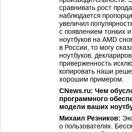
сравнивать рост прода
наблюдается пропорци
увеличил популярность
с появлением тонких 
ноутбуков на AMD сно
в России, то могу ска
ноутбуков, деклариро
приверженность исключ
копировать наши реше
хорошим примером.
CNews.ru: Чем обус
программного обеспе
модели ваших ноутб
Михаил Резников:
Эко
о пользователях. Бесс