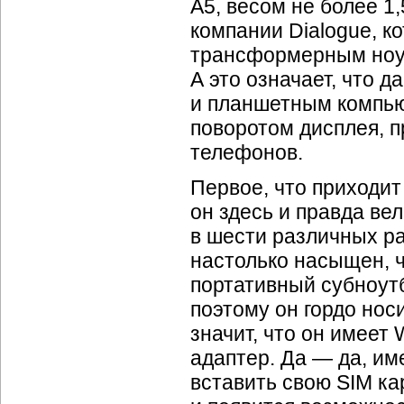
А5, весом не более 1,
компании Dialogue, 
трансформерным ноут
А это означает, что д
и планшетным компью
поворотом дисплея, 
телефонов.
Первое, что приходит
он здесь и правда ве
в шести различных ра
настолько насыщен, ч
портативный субноут
поэтому он гордо нос
значит, что он имеет
W
адаптер. Да — да, им
вставить свою SIM ка