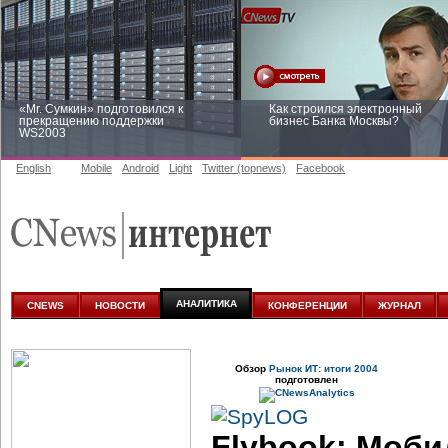
«Mr. Сумкин» подготовился к
Как строился электронный
прекращению поддержки
бизнес Банка Москвы?
WS2003
English
Mobile
Android
Light
Twitter (topnews)
Facebook
Заоблачная оптимизация: как
Рейтинг CNewsInfrastructure 20
Faberlic изменил подход к
приглашаем участвовать
аналитике
АНАЛИТИКА
CNEWS
НОВОСТИ
КОНФЕРЕНЦИИ
ЖУРНАЛ
Обзор
Рынок ИТ: итоги 2004
подготовлен
Flybook: Моб