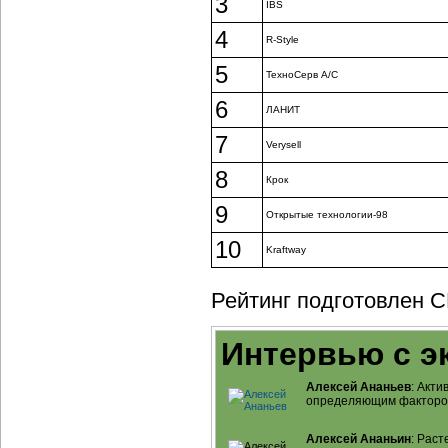
3
IBS
4
R-Style
5
ТехноСерв А/C
6
ЛАНИТ
7
Verysell
8
Крок
9
Открытые технологии-98
10
Kraftway
Рейтинг подготовлен C
Интервью с э
Алексей Ананьев
: Акт
определяющим факторо
Алексей Ананьин
: Рас