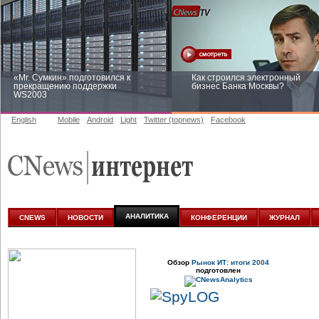
«Mr. Сумкин» подготовился к
Как строился электронный
прекращению поддержки
бизнес Банка Москвы?
WS2003
English
Mobile
Android
Light
Twitter (topnews)
Facebook
Заоблачная оптимизация: как
Рейтинг CNewsInfrastructure 20
Faberlic изменил подход к
приглашаем участвовать
аналитике
АНАЛИТИКА
CNEWS
НОВОСТИ
КОНФЕРЕНЦИИ
ЖУРНАЛ
Обзор
Рынок ИТ: итоги 2004
подготовлен