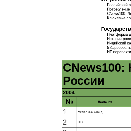
Российский 
Потребление
CNews100: Ле
Ключевые со
Государств
Платформа д
История росс
Индийский ка
5 барьеров н
ИТ-перспект
CNews100:
России
2004
№
Название
1
Merlion (LC Group)
2
НКК