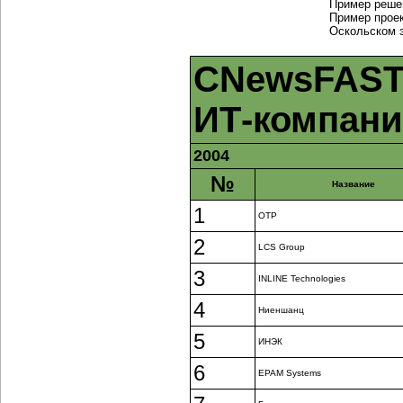
Пример реше
Пример прое
Оскольском 
CNewsFAST
ИТ-компан
2004
№
Название
1
ОТР
2
LCS Group
3
INLINE Technologies
4
Ниеншанц
5
ИНЭК
6
EPAM Systems