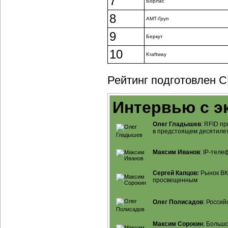
7
Борлас
8
АМТ-Груп
9
Беркут
10
Kraftway
Рейтинг подготовлен C
Интервью с э
Олег Гладышев
: RFID п
в предстоящем десятиле
Максим Иванов
:
IP-теле
Сергей Капцов:
Рынок ВКС
просвещенным
Олег Полисадов
: Россий
Максим Сорокин
: Больш