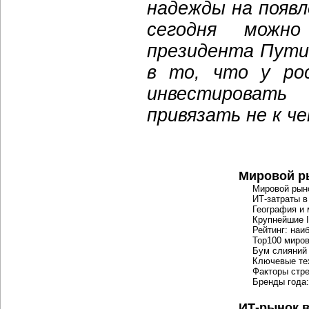
надежды на появл
сегодня можн
президента Пути
в то, что у рос
инвестировать
привязать не к че
Мировой р
Мировой рын
ИТ-затраты
в
География и
Крупнейшие 
Рейтинг: на
Top100 миров
Бум слияний
Ключевые тех
Факторы стр
Бренды года:
ИТ-рынок
в