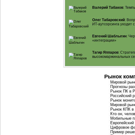
Валерий Табаков
: Темп
Олег Табаровский
: Воп
ИТ-аутсорсинга
уходит с
Евгений Шаблыгин
: Че
«интеграции»
Тагир Яппаров
: Страте
высокомаржинальных се
Рынок ком
Мировой рыно
Прогнозы раз
Рынок ПК в 
Российский 
Рынок монито
Мировой рын
Рынок КПК в
Кто он, чело
Мобильные 
Европейский
Цифровое фо
Пример реше