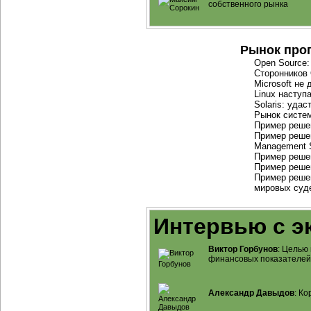
собственного рынка
Рынок про
Open Source:
Сторонников
Microsoft не
Linux наступ
Solaris: уда
Рынок систем
Пример реше
Пример решен
Management 
Пример реше
Пример реше
Пример реше
мировых суд
Интервью с э
Виктор Горбунов
: Целью
финансовых показателей
Александр Давыдов
: К