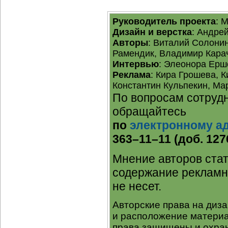
Руководитель проекта
: 
Дизайн и верстка
: Андре
Авторы
: Виталий Солони
Рамендик, Владимир Карач
Интервью
: Элеонора Ерш
Реклама
: Кира Грошева, 
Константин Кульпекин, Ма
По вопросам сотрудн
обращайтесь
по
электронному а
363–11–11 (доб. 127
Мнение авторов стат
содержание рекламн
не несет.
Авторские права на диз
и расположение материа
права защищены и охран