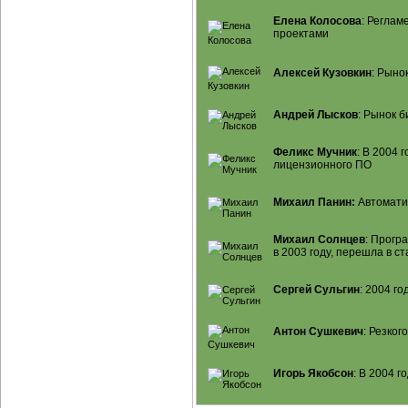
Елена Колосова
: Регла
проектами
Алексей Кузовкин
: Рыно
Андрей Лысков
: Рынок
б
Феликс Мучник
: В 2004 
лицензионного ПО
Михаил Панин:
Автомати
Михаил Солнцев
: Прогр
в 2003 году, перешла в 
Сергей Сульгин
: 2004 г
Антон Сушкевич
: Резког
Игорь Якобсон
: В 2004 