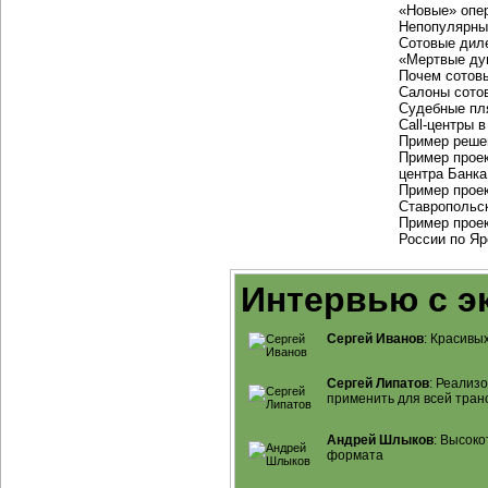
«Новые» опе
Непопулярны
Сотовые дил
«Мертвые ду
Почем сотов
Салоны сотов
Судебные пл
Call-центры
в
Пример реше
Пример проек
центра Банк
Пример прое
Ставропольск
Пример прое
России по Яр
Интервью с э
Сергей Иванов
: Красивы
Сергей Липатов
: Реализ
применить для всей тран
Андрей Шлыков
: Высок
формата