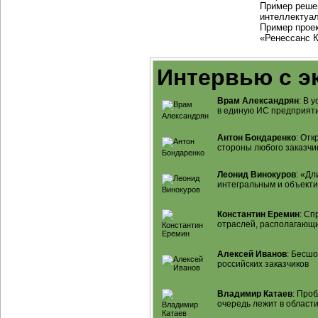
Пример реше
интеллектуал
Пример прое
«Ренессанс 
Интервью с э
Врам Александрян
: В 
в единую ИС предприят
Антон Бондаренко
: От
стороны любого заказчи
Леонид Винокуров
: «Д
интегральным и объект
Константин Еремин
: Сп
отраслей, располагающ
Алексей Иванов
: Бесш
российских заказчиков
Владимир Катаев
: Про
очередь лежит в област