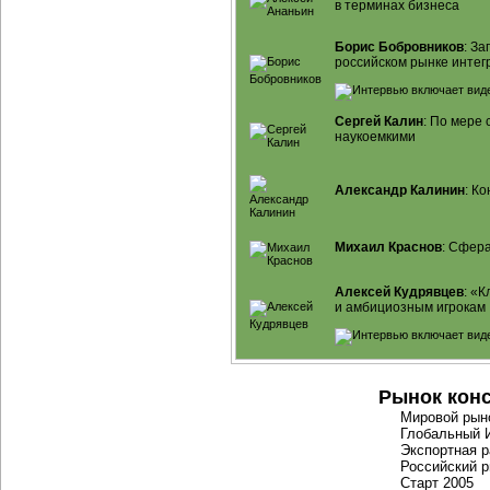
в терминах бизнеса
Борис Бобровников
: З
российском рынке интег
Сергей Калин
: По мере
наукоемкими
Александр Калинин
: К
Михаил Краснов
: Сфера
Алексей Кудрявцев
: «
и амбициозным игрокам
Рынок конс
Мировой ры
Глобальный
Экспортная р
Российский р
Старт 2005