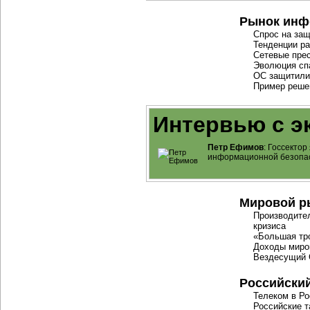
Рынок инф
Спрос на за
Тенденции ра
Сетевые пре
Эволюция сп
ОС защитили,
Пример реше
Интервью с э
Петр Ефимов
: Госсекто
информационной безопа
Мировой р
Производите
кризиса
«Большая тро
Доходы миро
Вездесущий
Российски
Телеком в Ро
Российские 