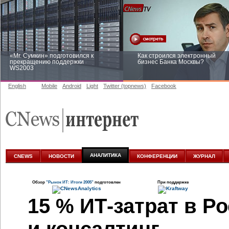
«Mr. Сумкин» подготовился к
Как строился электронный
прекращению поддержки
бизнес Банка Москвы?
WS2003
English
Mobile
Android
Light
Twitter (topnews)
Facebook
Заоблачная оптимизация: как
Рейтинг CNewsInfrastructure 20
Faberlic изменил подход к
приглашаем участвовать
аналитике
АНАЛИТИКА
CNEWS
НОВОСТИ
КОНФЕРЕНЦИИ
ЖУРНАЛ
Обзор
"Рынок ИТ: Итоги 2005"
подготовлен
При поддержке
15 %
ИТ-затрат
в Ро