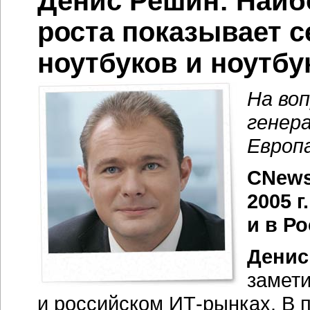
Денис Решин: Наи
роста показывает с
ноутбуков и ноутб
На во
генер
Европа
CNews
2005 г
и в Р
Денис
замет
и российском
ИТ-рынках.
В п