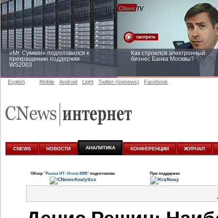
«Mr. Сумкин» подготовился к
Как строился электронный
прекращению поддержки
бизнес Банка Москвы?
WS2003
English
Mobile
Android
Light
Twitter (topnews)
Facebook
Заоблачная оптимизация: как
Рейтинг CNewsInfrastructure 20
Faberlic изменил подход к
приглашаем участвовать
аналитике
АНАЛИТИКА
CNEWS
НОВОСТИ
КОНФЕРЕНЦИИ
ЖУРНАЛ
Обзор
"Рынок ИТ: Итоги 2005"
подготовлен
При поддержке