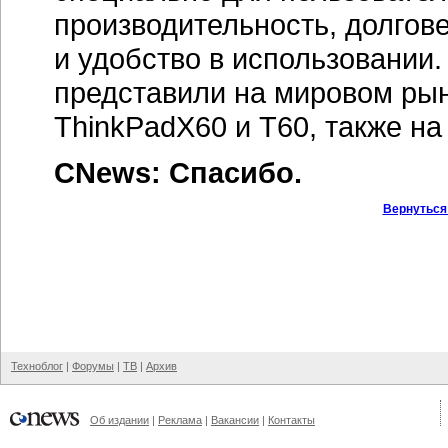
производительность, долго
и удобство в использовании.
представили на мировом ры
ThinkPadX60 и Т60, также на
CNews: Спасибо.
Вернуться
Техноблог
|
Форумы
|
ТВ
|
Архив
Об издании
|
Реклама
|
Вакансии
|
Контакты