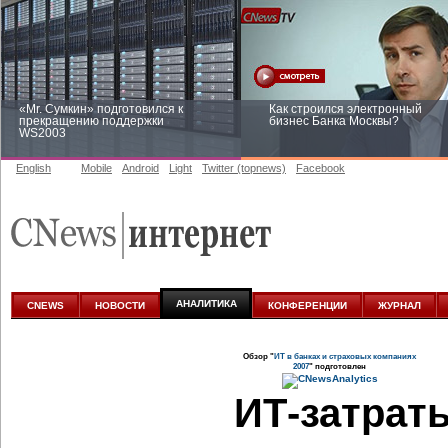
«Mr. Сумкин» подготовился к
Как строился электронный
прекращению поддержки
бизнес Банка Москвы?
WS2003
English
Mobile
Android
Light
Twitter (topnews)
Facebook
Заоблачная оптимизация: как
Рейтинг CNewsInfrastructure 20
Faberlic изменил подход к
приглашаем участвовать
аналитике
АНАЛИТИКА
CNEWS
НОВОСТИ
КОНФЕРЕНЦИИ
ЖУРНАЛ
Обзор "
ИТ в банках и страховых компаниях
2007
" подготовлен
ИТ-затрат