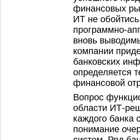
финансовых рын
ИТ не обойтись,
программно-ап
вновь выводимы
компании приде
банковских ин
определяется т
финансовой от
Вопрос функцио
области ИТ-реш
каждого банка 
понимание очер
систем. Ряд ба