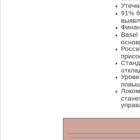
Утечк
91% б
выявл
Финан
Basel
основ
Росси
присое
Станд
откла
Урове
повыш
Локом
стане
управ