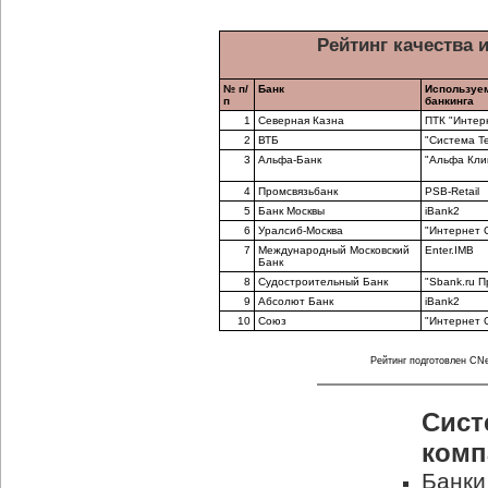
Рейтинг качества 
№ п/
Банк
Используем
п
банкинга
1
Северная Казна
ПТК "Интерн
2
ВТБ
"Система Т
3
Альфа-Банк
"Альфа Кли
4
Промсвязьбанк
PSB-Retail
5
Банк Москвы
iBank2
6
Уралсиб-Москва
"Интернет 
7
Международный Московский
Enter.IMB
Банк
8
Судостроительный Банк
"Sbank.ru П
9
Абсолют Банк
iBank2
10
Союз
"Интернет 
Рейтинг подготовлен CNew
Сист
комп
Банки