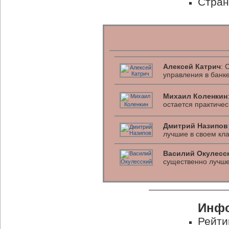
Стран
Алексей Катрич
: 
управления в банк
Михаил Коленкин
остается практиче
Дмитрий Назипов
лучшие в своем кл
Василий Окулесс
существенно лучше
Инфо
Рейти