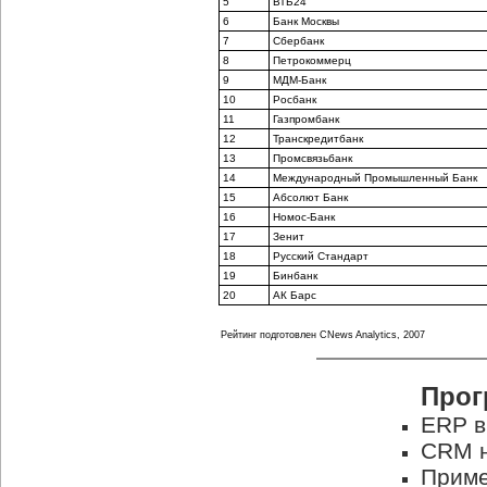
5
ВТБ24
6
Банк Москвы
7
Сбербанк
8
Петрокоммерц
9
МДМ-Банк
10
Росбанк
11
Газпромбанк
12
Транскредитбанк
13
Промсвязьбанк
14
Международный Промышленный Банк
15
Абсолют Банк
16
Номос-Банк
17
Зенит
18
Русский Стандарт
19
Бинбанк
20
АК Барс
Рейтинг подготовлен CNews Analytics, 2007
Прог
ERP в
CRM н
Приме