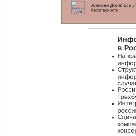
Алексей Доля:
Все уп
безопасности
Инфо
в Ро
На кр
инфор
Струк
инфор
случа
Росси
трехб
Интег
росси
Сцена
компа
консе