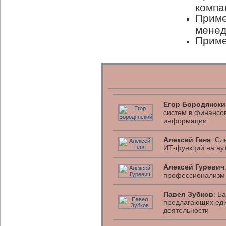
компа
Приме
мене
Приме
Егор Бородянски
систем в финансо
информации
Алексей Геня
: Сл
ИТ-функций на ау
Алексей Гуревич
профессионализм 
Павел Зубков
: Б
предлагающих еди
деятельности