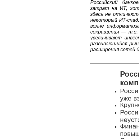
Российский банко
затрат на ИТ, хот
здесь не отличают
некоторый ИТ-спад,
волне информатиза
сокращения — т.е.
увеличивают инвес
развивающийся рын
расширения сетей б
Росс
комп
Росси
уже в
Крупн
Росси
неуст
Финан
повы