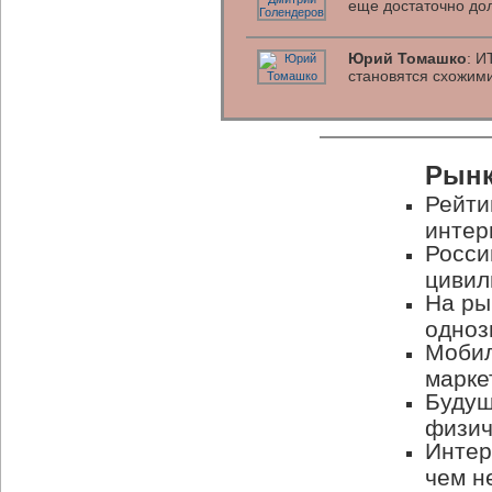
еще достаточно до
Юрий Томашко
: И
становятся схожим
Рынк
Рейти
интер
Росси
цивил
На ры
одноз
Мобил
марке
Будущ
физич
Интер
чем н