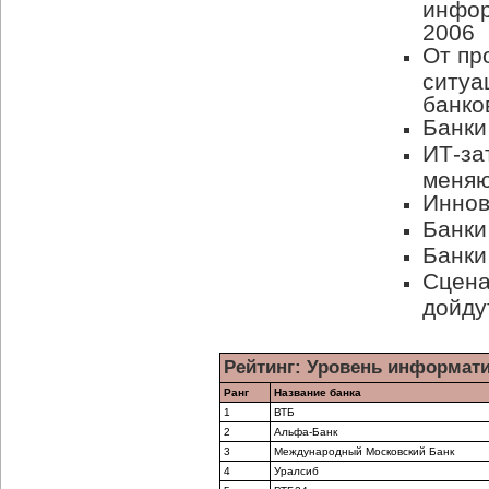
инфор
2006
От пр
ситуа
банко
Банки
ИТ-за
меняю
Иннов
Банки
Банки
Сцена
дойду
Рейтинг: Уровень информати
Ранг
Название банка
1
ВТБ
2
Альфа-Банк
3
Международный Московский Банк
4
Уралсиб