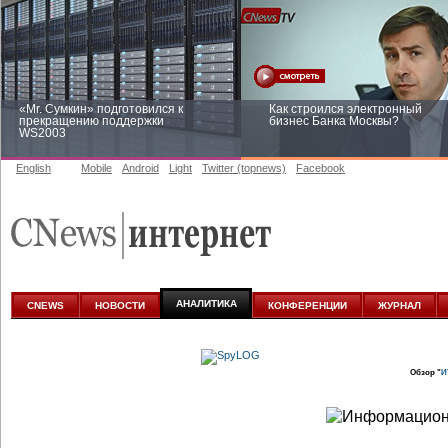
«Mr. Сумкин» подготовился к
Как строился электронный
прекращению поддержки
бизнес Банка Москвы?
WS2003
English
Mobile
Android
Light
Twitter (topnews)
Facebook
Заоблачная оптимизация: как
Рейтинг CNewsInfrastructure 20
Faberlic изменил подход к
приглашаем участвовать
аналитике
АНАЛИТИКА
CNEWS
НОВОСТИ
КОНФЕРЕНЦИИ
ЖУРНАЛ
Обзор "
И