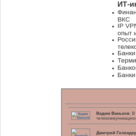
ИТ-и
Финан
ВКС
IP VP
опыт 
Росси
телек
Банки
Терми
Банко
Банки
Вадим Ваньков
: 
телекоммуникацион
Дмитрий Голенде