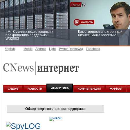
«Mr. Сумкин» подготовился к
Как строился электронный
прекращению поддержки
бизнес Банка Москвы?
WS2003
English
Mobile
Android
Light
Twitter (topnews)
Facebook
Заоблачная оптимизация: как
Рейтинг CNewsInfrastructure 20
Faberlic изменил подход к
приглашаем участвовать
аналитике
АНАЛИТИКА
CNEWS
НОВОСТИ
КОНФЕРЕНЦИИ
ЖУРНАЛ
Обзор подготовлен при поддержке