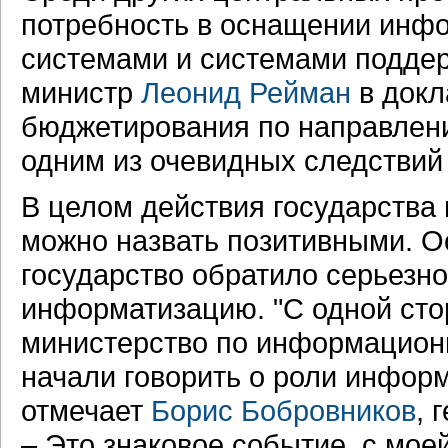
потребность в оснащении инф
системами и системами поддер
министр
Леонид Рейман
в док
бюджетирования по направлени
одним из очевидных следстви
В целом действия государства 
можно назвать позитивными. Ос
государство обратило серьезн
информатизацию. "С одной стор
министерство по информационн
начали говорить о роли инфор
отмечает
Борис Бобровников
, 
– Это знаковое событие, с мое