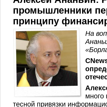
промышленники пер
принципу финанси
На во
Анань
«Борл
CNews
опред
отече
Алекс
много 
тесной привязки информаци