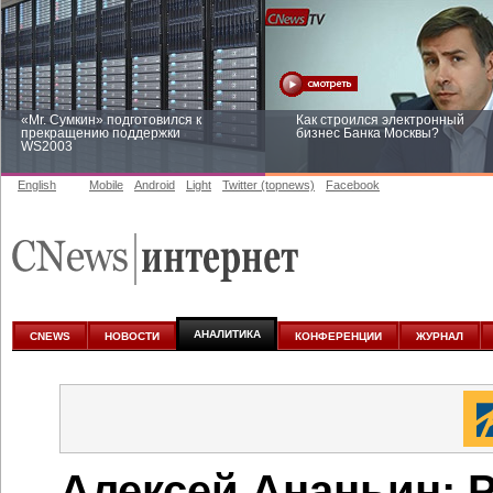
«Mr. Сумкин» подготовился к
Как строился электронный
прекращению поддержки
бизнес Банка Москвы?
WS2003
English
Mobile
Android
Light
Twitter (topnews)
Facebook
Заоблачная оптимизация: как
Рейтинг CNewsInfrastructure 20
Faberlic изменил подход к
приглашаем участвовать
аналитике
АНАЛИТИКА
CNEWS
НОВОСТИ
КОНФЕРЕНЦИИ
ЖУРНАЛ
Алексей Ананьин: 