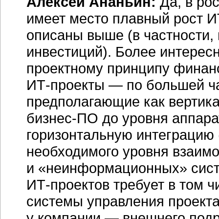
Алексей Ананьин:
Да, в ро
имеет место плавный рост
И
описаны выше (в частности,
инвестиций). Более интерес
проектному принципу финан
ИТ-проекты
— по большей ча
предполагающие как вертика
бизнес-ПО
до уровня аппара
горизонтальную интеграцию 
необходимого уровня взаим
и «неинформационных» систе
ИТ-проектов
требует в том ч
системы управления проекта
у компании — внешнего подр