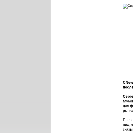
CNews
после
Серг
глубо
для ф
рынка
После
них, 
сказы