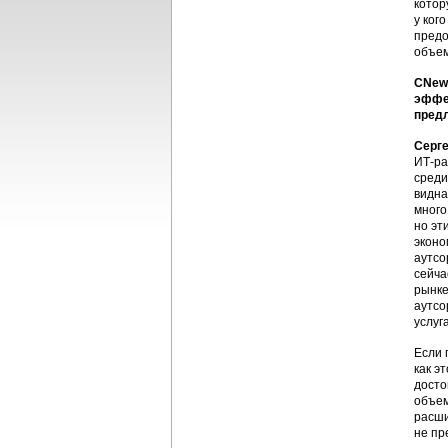
котор
у ког
предо
объем
CNews
эффе
предл
Серг
ИТ-ра
среди
видна
много
но эт
эконо
аутсо
сейча
рынке
аутсо
услуг
Если 
как э
досто
объем
расши
не пр