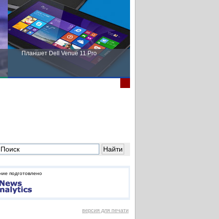
Планшет Dell Venue 11 Pro
Пора выбирать Fujitsu!
ние подготовлено
версия для печати