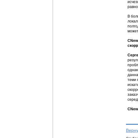
исчез
равно
В бол
локал
полго
может
CNews
скорр
Серг
резул
пробл
однак
данна
теми 
искат
скорр
заказ
серед
CNews
Верну