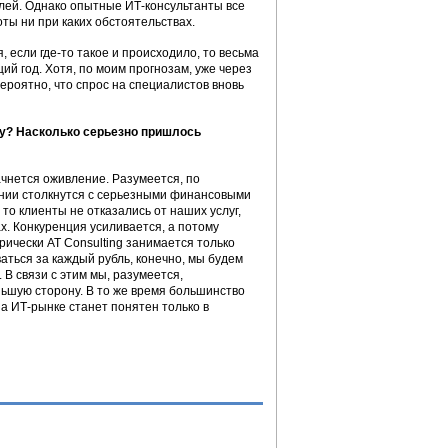
лей. Однако опытные ИТ-консультанты все
ты ни при каких обстоятельствах.
если где-то такое и происходило, то весьма
й год. Хотя, по моим прогнозам, уже через
ероятно, что спрос на специалистов вновь
ду? Насколько серьезно пришлось
чнется оживление. Разумеется, по
пании столкнутся с серьезными финансовыми
то клиенты не отказались от наших услуг,
ах. Конкуренция усиливается, а потому
ически AT Consulting занимается только
аться за каждый рубль, конечно, мы будем
 В связи с этим мы, разумеется,
ньшую сторону. В то же время большинство
а ИТ-рынке станет понятен только в