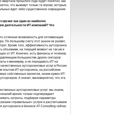
о квартала прошлого года будет понятно, как
нятно, что выживут только те игроки, которые
тальных ждет либо существенное сокращение
сорсинг как один из наиболее
ем деятельности ИТ-компаний? Что
это отличная возможность для оптимизации
ра. По большому счету этот рынок не развит,
рат. Кроме того, эффективность аутсорсинга
ть объемами, на текущий момент не так уж и
ящих от ИТ. Конечно, есть финансы и телеком,
одавляющем большинстве других секторов
раты к минимуму, а не передавать ИТ на
 качественных аутсорсинговых услуг в России
м опытом ИТ-аутсорсинга, на российском
имере собственных проектов, зачем нужен ИТ-
утсорсеров. А значит, маловероятно, что эта
ественных аутсорсинговых услуг: мы знаем,
Нынешний кризис только подтверждает
снижать затраты, подбирая параметры
длагаем «правильные» услуги и рассчитываем
я аутсорсинга в бизнесе AT Consulting сейчас