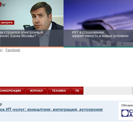
ак строился электронный
ИКТ в страховании:
изнес Банка Москвы?
эффективность в новых условиях
s)
Facebook
ейтинг CNewsInfrastructure 2015:
Информационная безопасность
риглашаем участвовать
бизнеса и госструктур: развитие в
новых условиях
ОНФЕРЕНЦИИ
ЖУРНАЛ
ТЕХНИКА
ТВ
р
Обозре
ок ИТ-услуг: консалтинг, интеграция, аутсорсинг