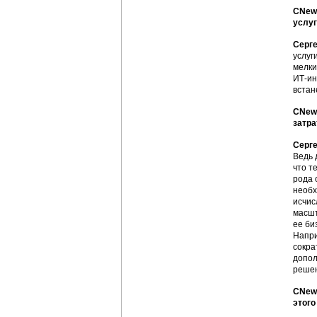
CNews
услуг
Серг
услуг
мелки
ИТ-ин
встан
CNews
затра
Серг
Ведь 
что т
рода 
необх
исчис
масшт
ее би
Напри
сокра
допол
реше
CNews
этого