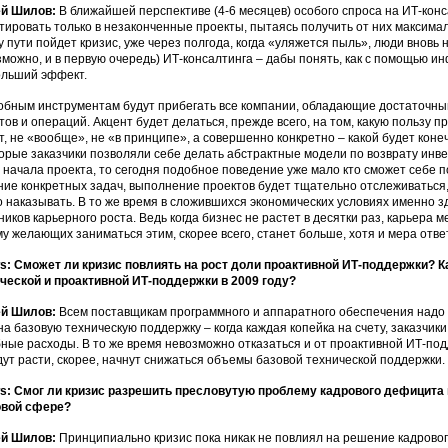
ей Шилов:
В ближайшей перспективе (4-6 месяцев) особого спроса на ИТ-конс
тировать только в незаконченные проекты, пытаясь получить от них максимал
у пути пойдет кризис, уже через полгода, когда «уляжется пыль», люди вновь 
озможно, и в первую очередь) ИТ-консалтинга – дабы понять, как с помощью 
льший эффект.
обным инструментам будут прибегать все компании, обладающие достаточны
тов и операций. Акцент будет делаться, прежде всего, на том, какую пользу п
т, не «вообще», не «в принципе», а совершенно конкретно – какой будет кон
орые заказчики позволяли себе делать абстрактные модели по возврату инве
 начала проекта, то сегодня подобное поведение уже мало кто сможет себе 
ие конкретных задач, выполнение проектов будет тщательно отслеживаться, 
о наказывать. В то же время в сложившихся экономических условиях именно з
ников карьерного роста. Ведь когда бизнес не растет в десятки раз, карьера 
у желающих заниматься этим, скорее всего, станет больше, хотя и мера отве
: Сможет ли кризис повлиять на рост доли проактивной ИТ-поддержки? К
ческой и проактивной ИТ-поддержки в 2009 году?
ей Шилов:
Всем поставщикам программного и аппаратного обеспечения надо 
на базовую техническую поддержку – когда каждая копейка на счету, заказчи
ные расходы. В то же время невозможно отказаться и от проактивной ИТ-по
дут расти, скорее, начнут снижаться объемы базовой технической поддержки.
: Смог ли кризис разрешить пресловутую проблему кадрового дефицита в
овой сфере?
ей Шилов:
Принципиально кризис пока никак не повлиял на решение кадровог