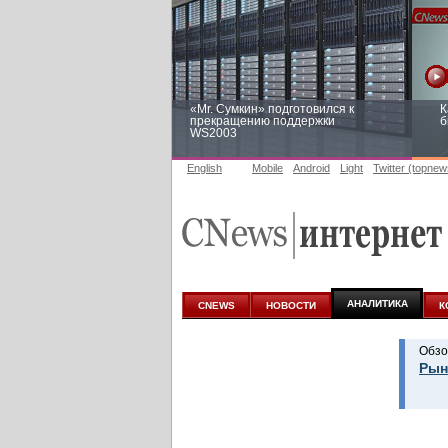
«Mr. Сумкин» подготовился к
К
прекращению поддержки
б
WS2003
English
Mobile
Android
Light
Twitter (topnew
Заоблачная оптимизация: как
Р
Faberlic изменил подход к
п
аналитике
АНАЛИТИКА
CNEWS
НОВОСТИ
К
Обзо
Рын