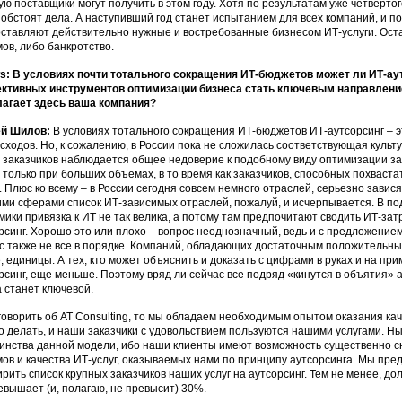
ую поставщики могут получить в этом году. Хотя по результатам уже четвертог
о обстоят дела. А наступивший год станет испытанием для всех компаний, и по
ставляют действительно нужные и востребованные бизнесом ИТ-услуги. Ос
ов, либо банкротство.
: В условиях почти тотального сокращения ИТ-бюджетов может ли ИТ-аут
ктивных инструментов оптимизации бизнеса стать ключевым направлени
агает здесь ваша компания?
ей Шилов:
В условиях тотального сокращения ИТ-бюджетов ИТ-аутсорсинг – 
сходов. Но, к сожалению, в России пока не сложилась соответствующая культу
 заказчиков наблюдается общее недоверие к подобному виду оптимизации зат
 только при больших объемах, в то время как заказчиков, способных похваста
. Плюс ко всему – в России сегодня совсем немного отраслей, серьезно завис
ими сферами список ИТ-зависимых отраслей, пожалуй, и исчерпывается. В п
мики привязка к ИТ не так велика, а потому там предпочитают сводить ИТ-зат
рсинг. Хорошо это или плохо – вопрос неоднозначный, ведь и с предложением
с также не все в порядке. Компаний, обладающих достаточным положительны
, единицы. А тех, кто может объяснить и доказать с цифрами в руках и на пр
рсинг, еще меньше. Поэтому вряд ли сейчас все подряд «кинутся в объятия» а
а станет ключевой.
говорить об AT Consulting, то мы обладаем необходимым опытом оказания кач
то делать, и наши заказчики с удовольствием пользуются нашими услугами. 
инства данной модели, ибо наши клиенты имеют возможность существенно 
ов и качества ИТ-услуг, оказываемых нами по принципу аутсорсинга. Мы пре
рить список крупных заказчиков наших услуг на аутсорсинг. Тем не менее, дол
евышает (и, полагаю, не превысит) 30%.