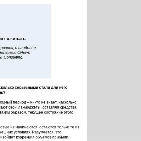
нет оживать
кризиса, о наиболее
 интервью CNews
 Consulting.
сколько серьезными стали для него
нь?
мный период – никто не знает, насколько
ивают свои ИТ-бюджеты, оставляя средства
Таким образом, текущее состояние этого
овые не начинаются, остаются только те из
нешних условиях. Разумеется, это
оизойдет коррекция объемов прибыли,