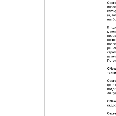
Серг
инвес
каком
(а, в
наибо
К под
клиен
проек
некот
после
решен
строг
источ
Потом
CNews
техни
Серг
цене 
подоб
ли бу
CNews
кадр
Серг