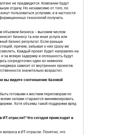
алтинг не предвидится. Компании будут
ьную отдачу. Но независимо от того, по
начнут пользоваться услугами, и в частности
информационных технологий получить
м объемом бизнеса – высоким числом
ринесет бизнесу та или иная услуга или
ечный бизнес-результат. Если раньше
стиций, причем, забывая о них сразу же
позволить. Каждый проект будет направлен на
и за всякую задержку и оплошность будут
десь сосредоточен один из немногих
менеджера зависит от внутренних проектов.
тственности значительно возрастет.
ак вы видите соотношение базовой
быть готовыми к жестким переговорам по
ки всеми силами стараются минимизировать
ддержки. Хотя объемы такой поддержки вряд
 ИТ-отрасли? Что сегодня происходит в
о вопроса в ИТ-отрасли. Понятно, что