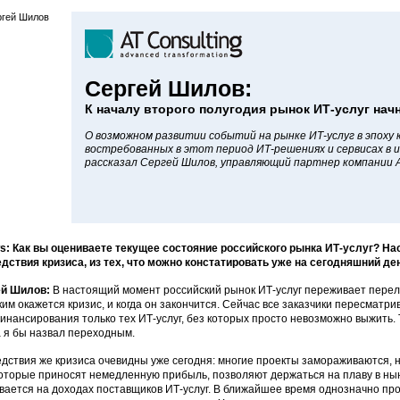
Сергей Шилов:
К началу второго полугодия рынок ИТ-услуг нач
О возможном развитии событий на рынке ИТ-услуг в эпоху 
востребованных в этот период ИТ-решениях и сервисах в
рассказал Сергей Шилов, управляющий партнер компании AT
: Как вы оцениваете текущее состояние российского рынка ИТ-услуг? На
дствия кризиса, из тех, что можно констатировать уже на сегодняшний де
ей Шилов:
В настоящий момент российский рынок ИТ-услуг переживает перело
ким окажется кризис, и когда он закончится. Сейчас все заказчики пересматр
инансирования только тех ИТ-услуг, без которых просто невозможно выжить. 
 я бы назвал переходным.
дствия же кризиса очевидны уже сегодня: многие проекты замораживаются, н
которые приносят немедленную прибыль, позволяют держаться на плаву в ны
вается на доходах поставщиков ИТ-услуг. В ближайшее время однозначно пр