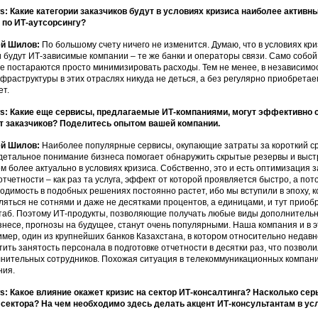
: Какие категории заказчиков будут в условиях кризиса наиболее активн
 по ИТ-аутсорсингу?
ей Шилов:
По большому счету ничего не изменится. Думаю, что в условиях кри
и будут ИТ-зависимые компании – те же банки и операторы связи. Само собой,
е постараются просто минимизировать расходы. Тем не менее, в независимо
фраструктуры в этих отраслях никуда не деться, а без регулярно приобретае
ет.
: Какие еще сервисы, предлагаемые ИТ-компаниями, могут эффективно с
т заказчиков? Поделитесь опытом вашей компании.
ей Шилов:
Наиболее популярные сервисы, окупающие затраты за короткий срок 
детальное понимание бизнеса помогает обнаружить скрытые резервы и выст
ем более актуально в условиях кризиса. Собственно, это и есть оптимизация 
отчетности – как раз та услуга, эффект от которой проявляется быстро, а пот
одимость в подобных решениях постоянно растет, ибо мы вступили в эпоху, 
ляться не сотнями и даже не десятками процентов, а единицами, и тут приоб
аб. Поэтому ИТ-продукты, позволяющие получать любые виды дополнительн
знесе, прогнозы на будущее, станут очень популярными. Наша компания и в 
мер, один из крупнейших банков Казахстана, в котором относительно недавн
тить занятость персонала в подготовке отчетности в десятки раз, что позвол
нительных сотрудников. Похожая ситуация в телекоммуникационных компания
ния.
: Какое влияние окажет кризис на сектор ИТ-консалтинга? Насколько се
 сектора? На чем необходимо здесь делать акцент ИТ-консультантам в ус