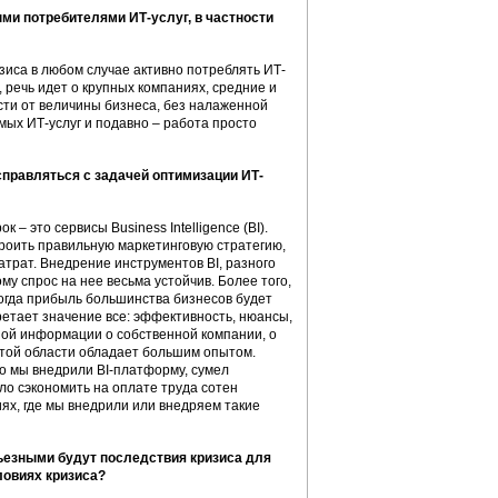
ыми потребителями ИТ-услуг, в частности
зиса в любом случае активно потреблять ИТ-
 речь идет о крупных компаниях, средние и
сти от величины бизнеса, без налаженной
мых ИТ-услуг и подавно – работа просто
правляться с задачей оптимизации ИТ-
– это сервисы Business Intelligence (BI).
роить правильную маркетинговую стратегию,
затрат. Внедрение инструментов BI, разного
ому спрос на нее весьма устойчив. Более того,
когда прибыль большинства бизнесов будет
ретает значение все: эффективность, нюансы,
ой информации о собственной компании, о
этой области обладает большим опытом.
о мы внедрили BI-платформу, сумел
ило сэкономить на оплате труда сотен
х, где мы внедрили или внедряем такие
рьезными будут последствия кризиса для
ловиях кризиса?