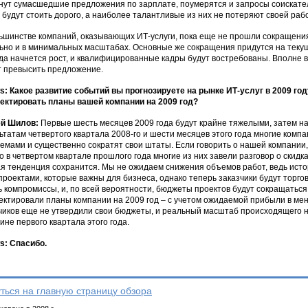
нут сумасшедшие предложения по зарплате, поумерятся и запросы соискате
 будут стоить дорого, а наиболее талантливые из них не потеряют своей рабо
ьшинстве компаний, оказывающих ИТ-услуги, пока еще не прошли сокращения, 
ьно и в минимальных масштабах. Основные же сокращения придутся на текущи
да начнется рост, и квалифицированные кадры будут востребованы. Вполне в
 превысить предложение.
: Какое развитие событий вы прогнозируете на рынке ИТ-услуг в 2009 го
ектировать планы вашей компании на 2009 год?
ей Шилов:
Первые шесть месяцев 2009 года будут крайне тяжелыми, затем на
ьтатам четвертого квартала 2008-го и шести месяцев этого года многие ком
емами и существенно сократят свои штаты. Если говорить о нашей компании, 
о в четвертом квартале прошлого года многие из них завели разговор о скидк
я тенденция сохранится. Мы не ожидаем снижения объемов работ, ведь истор
проектами, которые важны для бизнеса, однако теперь заказчики будут торгов
ь компромиссы, и, по всей вероятности, бюджеты проектов будут сокращаться.
ектировали планы компании на 2009 год – с учетом ожидаемой прибыли в ме
чиков еще не утвердили свои бюджеты, и реальный масштаб происходящего н
ине первого квартала этого года.
: Спасибо.
ться на главную страницу обзора