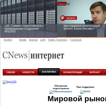
«Mr. Сумкин» подготовился к
Как строился электронный
прекращению поддержки
бизнес Банка Москвы?
WS2003
English
Mobile
Android
Light
Twitter (topnews)
Facebook
Заоблачная оптимизация: как
Рейтинг CNewsInfrastructure 20
Faberlic изменил подход к
приглашаем участвовать
аналитике
АНАЛИТИКА
CNEWS
НОВОСТИ
КОНФЕРЕНЦИИ
ЖУРНАЛ
Обозрение
При поддержке
подготовлено
Мировой рыно