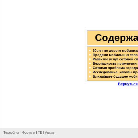
Содержа
30 лет по дороге мобилиз
Продажи мобильных телеф
Развитие услуг сотовой с
Безопасность применени
Сотовая проблема город
Исследование: каковы п
Ближайшее будущее мобил
Вернуться
Техноблог
|
Форумы
|
ТВ
|
Архив