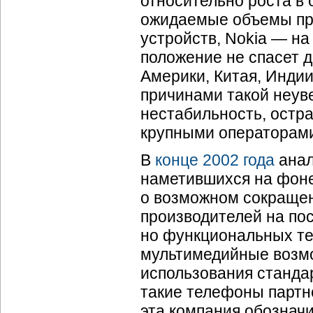
относительно роста в о
ожидаемые объемы про
устройств, Nokia — на
положение не спасет 
Америки, Китая, Индии
причинами такой неув
нестабильность, остр
крупными операторами
В
конце 2002 года
анал
наметившихся на фоне
о возможном сокращен
производителей на по
но функциональных тел
мультимедийные возмож
использования станда
такие телефоны партне
эта компания обознач