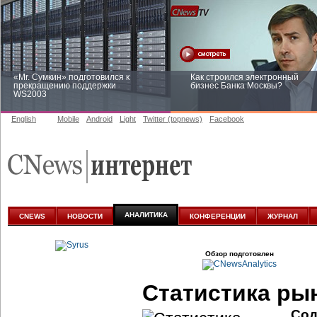
«Mr. Сумкин» подготовился к
Как строился электронный
прекращению поддержки
бизнес Банка Москвы?
WS2003
English
Mobile
Android
Light
Twitter (topnews)
Facebook
Заоблачная оптимизация: как
Рейтинг CNewsInfrastructure 20
Faberlic изменил подход к
приглашаем участвовать
аналитике
АНАЛИТИКА
CNEWS
НОВОСТИ
КОНФЕРЕНЦИИ
ЖУРНАЛ
Обзор подготовлен
Статистика ры
Сод