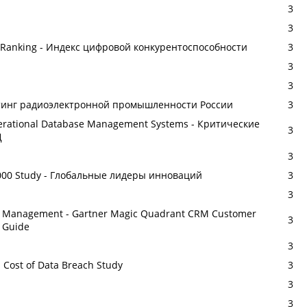
3
3
s Ranking - Индекс цифровой конкурентоспособности
3
3
3
йтинг радиоэлектронной промышленности России
3
 Operational Database Management Systems - Критические
3
Д
3
1000 Study - Глобальные лидеры инноваций
3
3
 Management - Gartner Magic Quadrant CRM Customer
3
 Guide
3
- Cost of Data Breach Study
3
3
3