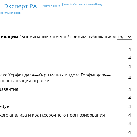
Эксперт РА
J’son & Partners Consulting
Ростелеком
ркомпьютеров
ликаций
/
упоминаний
/
имени
/
свежим публикациям
4
4
4
ндекс Херфиндаля—Хиршмана - индекс Герфиндаля—
4
монополизации отрасли
развития
4
4
ledge
4
ого анализа и краткосрочного прогнозирования
4
4
4