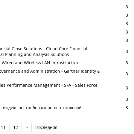
3
3
3
3
3
cial Close Solutions - Cloud Core Financial
3
al Planning and Analysis Solutions
 Wired and Wireless LAN Infrastructure
3
overnance and Administration - Gartner Identity &
3
les Performance Management - SFA - Sales Force
3
3
 - индекс востребованности технологий
3
11
12
>
Последняя