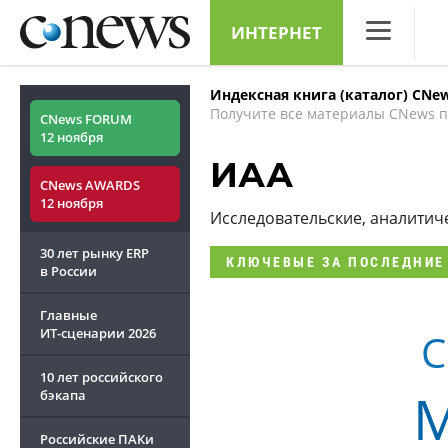
ИНТЕРНЕТ
CNews
Индексная книга (каталог) CNe
Аналитика
Получите все материалы CNews п
CNews FORUM
12 ноября
Конференци
ИАА
CNews AWARDS
Маркет
12 ноября
Исследовательские, аналитич
Техника
30 лет рынку ERP
КЛЮЧЕВЫЕ
ЗА ПОСЛЕДНИЕ
ТВ
в России
Главные
ИТ-сценарии
2026
C
10 лет российского
M
бэкапа
Российские ПАКи