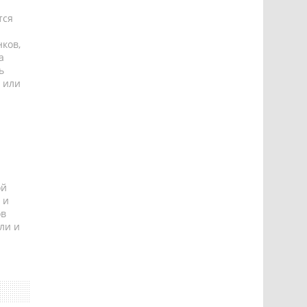
тся
ков,
а
ь
 или
ой
 и
ов
ли и