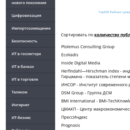
нового поколения
Top500 Рейтинг супе
Цифровизация
Импортозамещение
Сортировать по
количеству пуб
Безопасность
Ptolemus Consulting Group
ИТ в госсекторе
EcoVadis
Inside Digital Media
ИТ в банках
Herfindahl—Hirschman index - и
Гиршмана - показатель степени 
ИТ в торговле
ИНСОР - Институт cовременного 
Телеком
DSM Group - Группа ДСМ
BMI International - BMI-TechKnow
Интернет
ЦМАКП - Центр макроэкономическ
ПрессИндекс
ИТ-бизнес
Prognosis