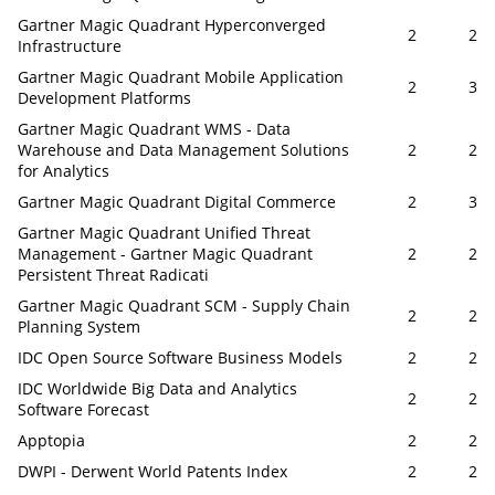
Gartner Magic Quadrant Hyperconverged
2
2
Infrastructure
Gartner Magic Quadrant Mobile Application
2
3
Development Platforms
Gartner Magic Quadrant WMS - Data
Warehouse and Data Management Solutions
2
2
for Analytics
Gartner Magic Quadrant Digital Commerce
2
3
Gartner Magic Quadrant Unified Threat
Management - Gartner Magic Quadrant
2
2
Persistent Threat Radicati
Gartner Magic Quadrant SCM - Supply Chain
2
2
Planning System
IDC Open Source Software Business Models
2
2
IDC Worldwide Big Data and Analytics
2
2
Software Forecast
Apptopia
2
2
DWPI - Derwent World Patents Index
2
2