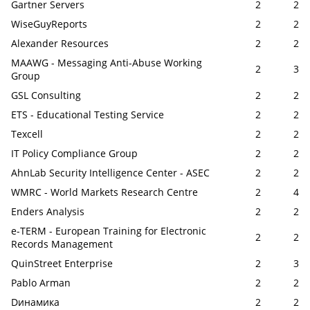
Gartner Servers
2
2
WiseGuyReports
2
2
Alexander Resources
2
2
MAAWG - Messaging Anti-Abuse Working
2
3
Group
GSL Consulting
2
2
ETS - Educational Testing Service
2
2
Texcell
2
2
IT Policy Compliance Group
2
2
AhnLab Security Intelligence Center - ASEC
2
2
WMRC - World Markets Research Centre
2
4
Enders Analysis
2
2
e-TERM - European Training for Electronic
2
2
Records Management
QuinStreet Enterprise
2
3
Pablo Arman
2
2
Dинамика
2
2