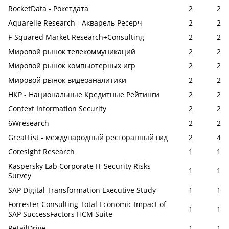
RocketData - Рокетдата
2
2
Aquarelle Research - Акварель Ресерч
2
2
F-Squared Market Research+Consulting
2
2
Мировой рынок телекоммуникаций
2
2
Мировой рынок компьютерных игр
2
2
Мировой рынок видеоаналитики
2
2
НКР - Национальные Кредитные Рейтинги
2
2
Context Information Security
2
2
6Wresearch
2
2
GreatList - международный ресторанный гид
2
4
Coresight Research
1
1
Kaspersky Lab Corporate IT Security Risks
1
1
Survey
SAP Digital Transformation Executive Study
1
1
Forrester Consulting Total Economic Impact of
1
1
SAP SuccessFactors HCM Suite
RetailDrive
1
1