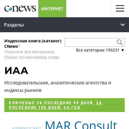
ИНТЕРНЕТ
Разделы
Индексная книга (каталог)
CNews
*
Все категории
199231
▼
Получите все материалы
CNews по ключевому слову
ИАА
Исследовательские, аналитические агентства и
индексы рынков
КЛЮЧЕВЫЕ
ЗА ПОСЛЕДНИЕ 90 ДНЕЙ
,
ЗА
ПОСЛЕДНИЕ 180 ДНЕЙ
,
ЗА ГОД
MAR Consult
InfoWatch ЭАЦ