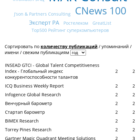
CNews 100
J’son & Partners Consulting
Эксперт РА
Ростелеком
GreatList
Top500 Рейтинг суперкомпьютеров
Сортировать по
количеству публикаций
/
упоминаний
/
имени
/
свежим публикациям
INSEAD GTCI - Global Talent Competitiveness
Index - Глобальный индекс
2
2
конкурентоспособности талантов
ICQ Business Weekly Report
2
2
Infogence Global Research
2
2
Венчурный барометр
2
2
Стартап барометр
2
2
BiMEX Research
2
2
Torrey Pines Research
2
2
Gartner Magic Quadrant Meeting Solutions
2
3