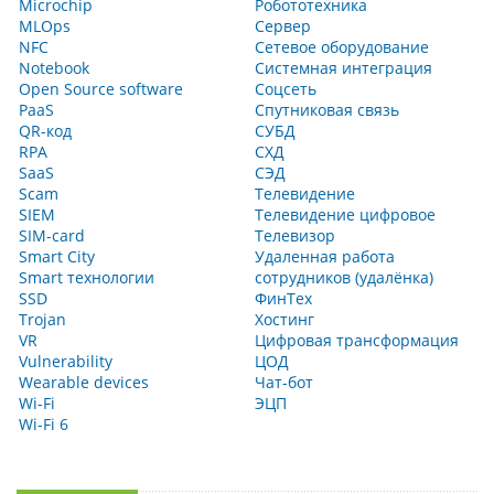
Microchip
Робототехника
MLOps
Сервер
NFC
Сетевое оборудование
Notebook
Системная интеграция
Open Source software
Соцсеть
PaaS
Спутниковая связь
QR-код
СУБД
RPA
СХД
SaaS
СЭД
Scam
Телевидение
SIEM
Телевидение цифровое
SIM-card
Телевизор
Smart City
Удаленная работа
Smart технологии
сотрудников (удалёнка)
SSD
ФинТех
Trojan
Хостинг
VR
Цифровая трансформация
Vulnerability
ЦОД
Wearable devices
Чат-бот
Wi-Fi
ЭЦП
Wi-Fi 6