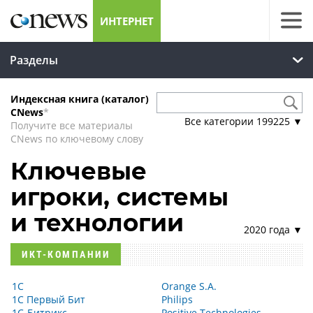
ИНТЕРНЕТ
Разделы
Индексная книга (каталог)
CNews
*
Все категории
199225
▼
Получите все материалы
CNews по ключевому слову
Ключевые
игроки, системы
и технологии
2020 года ▼
ИКТ-КОМПАНИИ
1С
Orange S.A.
1С Первый Бит
Philips
1С-Битрикс
Positive Technologies