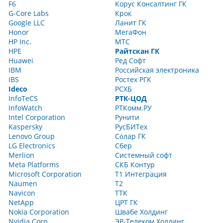
F6
Корус Консалтинг ГК
G-Core Labs
Крок
Google LLC
Ланит ГК
Honor
МегаФон
HP Inc.
МТС
HPE
Райтскан ГК
Huawei
Ред Софт
IBM
Российская электроника
IBS
Ростех РГК
Ideco
РСХБ
InfoTeCS
РТК-ЦОД
InfoWatch
РТКомм.РУ
Intel Corporation
Рунити
Kaspersky
РусБИТех
Lenovo Group
Сόлар ГК
LG Electronics
Сбер
Merlion
Системный софт
Meta Platforms
СКБ Контур
Microsoft Corporation
Т1 Интеграция
Naumen
Т2
Navicon
ТТК
NetApp
ЦРТ ГК
Nokia Corporation
Швабе Холдинг
Nvidia Corp
ЭР-Телеком Холдинг