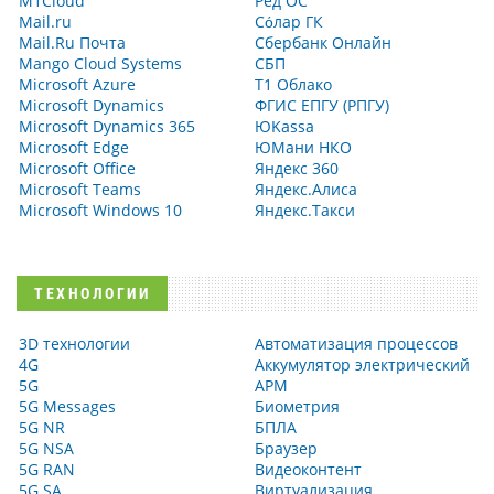
M1Cloud
Ред ОС
Mail.ru
Сόлар ГК
Mail.Ru Почта
Сбербанк Онлайн
Mango Cloud Systems
СБП
Microsoft Azure
Т1 Облако
Microsoft Dynamics
ФГИС ЕПГУ (РПГУ)
Microsoft Dynamics 365
ЮKassa
Microsoft Edge
ЮМани НКО
Microsoft Office
Яндекс 360
Microsoft Teams
Яндекс.Алиса
Microsoft Windows 10
Яндекс.Такси
ТЕХНОЛОГИИ
3D технологии
Автоматизация процессов
4G
Аккумулятор электрический
5G
АРМ
5G Messages
Биометрия
5G NR
БПЛА
5G NSA
Браузер
5G RAN
Видеоконтент
5G SA
Виртуализация