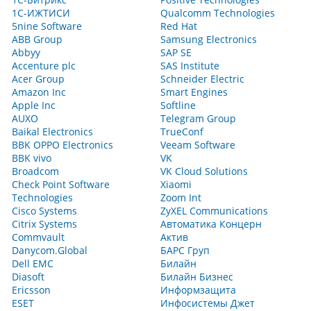
1С-ИЖТИСИ
Qualcomm Technologies
5nine Software
Red Hat
ABB Group
Samsung Electronics
Abbyy
SAP SE
Accenture plc
SAS Institute
Acer Group
Schneider Electric
Amazon Inc
Smart Engines
Apple Inc
Softline
AUXO
Telegram Group
Baikal Electronics
TrueConf
BBK OPPO Electronics
Veeam Software
BBK vivo
VK
Broadcom
VK Cloud Solutions
Check Point Software
Xiaomi
Technologies
Zoom Int
Cisco Systems
ZyXEL Communications
Citrix Systems
Автоматика Концерн
Commvault
Актив
Danycom.Global
БАРС Груп
Dell EMC
Билайн
Diasoft
Билайн Бизнес
Ericsson
Информзащита
ESET
Инфосистемы Джет