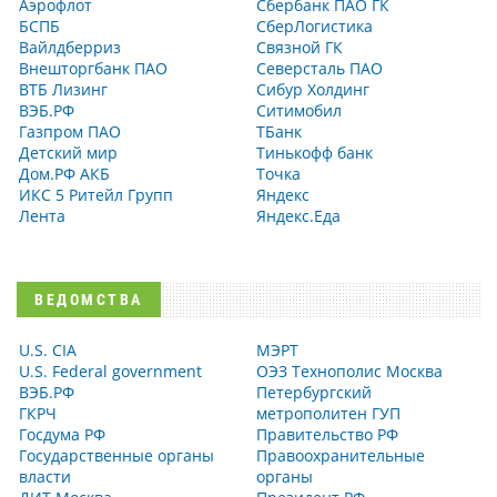
Аэрофлот
Сбербанк ПАО ГК
БСПБ
СберЛогистика
Вайлдберриз
Связной ГК
Внешторгбанк ПАО
Северсталь ПАО
ВТБ Лизинг
Сибур Холдинг
ВЭБ.РФ
Ситимобил
Газпром ПАО
ТБанк
Детский мир
Тинькофф банк
Дом.РФ АКБ
Точка
ИКС 5 Ритейл Групп
Яндекс
Лента
Яндекс.Еда
ВЕДОМСТВА
U.S. CIA
МЭРТ
U.S. Federal government
ОЭЗ Технополис Москва
ВЭБ.РФ
Петербургский
ГКРЧ
метрополитен ГУП
Госдума РФ
Правительство РФ
Государственные органы
Правоохранительные
власти
органы