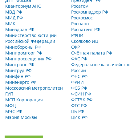
ДИТ Москва
Президент РФ
Кванториум АНО
Росатом
МВД РФ
Роскомнадзор РФ
МИД РФ
Роскосмос
МИК
Роснано
Минздрав РФ
Роспатент РФ
Министерство юстиции
РФПИ
Российской Федерации
Сколково ИЦ
Минобороны РФ
СФР
Минпромторг РФ
Счётная палата РФ
Минпросвещения РФ
ФАС РФ
Минтранс РФ
Федеральное казначейство
Минтруд РФ
России
Минфин РФ
ФНС РФ
Минэнерго РФ
ФРИИ
Московский метрополитен
ФСБ РФ
ГУП
ФСИН РФ
МСП Корпорация
ФСТЭК РФ
МФЦ
ФТС РФ
МЧС РФ
ЦБ РФ
Мэрия Москвы
ЦИК РФ