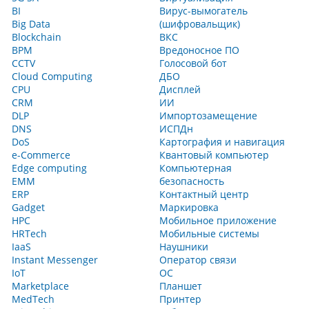
BI
Вирус-вымогатель
Big Data
(шифровальщик)
Blockchain
ВКС
BPM
Вредоносное ПО
CCTV
Голосовой бот
Cloud Computing
ДБО
CPU
Дисплей
CRM
ИИ
DLP
Импортозамещение
DNS
ИСПДн
DoS
Картография и навигация
e-Commerce
Квантовый компьютер
Edge computing
Компьютерная
EMM
безопасность
ERP
Контактный центр
Gadget
Маркировка
HPC
Мобильное приложение
HRTech
Мобильные системы
IaaS
Наушники
Instant Messenger
Оператор связи
IoT
ОС
Marketplace
Планшет
MedTech
Принтер