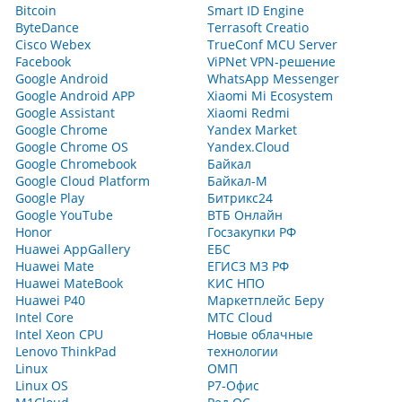
Bitcoin
Smart ID Engine
ByteDance
Terrasoft Creatio
Cisco Webex
TrueConf MCU Server
Facebook
ViPNet VPN-решение
Google Android
WhatsApp Messenger
Google Android APP
Xiaomi Mi Ecosystem
Google Assistant
Xiaomi Redmi
Google Chrome
Yandex Market
Google Chrome OS
Yandex.Cloud
Google Chromebook
Байкал
Google Cloud Platform
Байкал-M
Google Play
Битрикс24
Google YouTube
ВТБ Онлайн
Honor
Госзакупки РФ
Huawei AppGallery
ЕБС
Huawei Mate
ЕГИСЗ МЗ РФ
Huawei MateBook
КИС НПО
Huawei P40
Маркетплейс Беру
Intel Core
МТС Cloud
Intel Xeon CPU
Новые облачные
Lenovo ThinkPad
технологии
Linux
ОМП
Linux OS
Р7-Офис