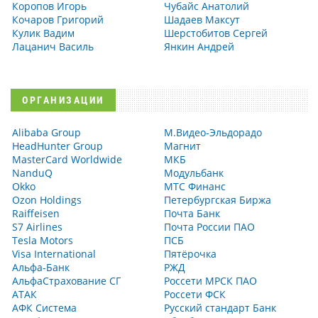
Коропов Игорь
Чубайс Анатолий
Кочаров Григорий
Шадаев Максут
Кулик Вадим
Шерстобитов Сергей
Лацанич Василь
Янкин Андрей
ОРГАНИЗАЦИИ
Alibaba Group
М.Видео-Эльдорадо
HeadHunter Group
Магнит
MasterCard Worldwide
МКБ
NanduQ
Модульбанк
Okko
МТС Финанс
Ozon Holdings
Петербургская Биржа
Raiffeisen
Почта Банк
S7 Airlines
Почта России ПАО
Tesla Motors
ПСБ
Visa International
Пятёрочка
Альфа-Банк
РЖД
АльфаСтрахование СГ
Россети МРСК ПАО
АТАК
Россети ФСК
АФК Система
Русский стандарт Банк