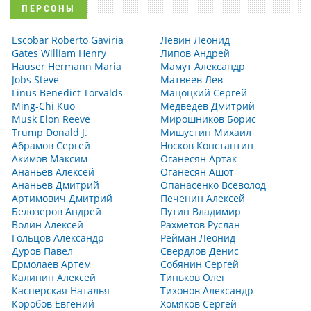
ПЕРСОНЫ
Escobar Roberto Gaviria
Левин Леонид
Gates William Henry
Липов Андрей
Hauser Hermann Maria
Мамут Александр
Jobs Steve
Матвеев Лев
Linus Benedict Torvalds
Мацоцкий Сергей
Ming-Chi Kuo
Медведев Дмитрий
Musk Elon Reeve
Мирошников Борис
Trump Donald J.
Мишустин Михаил
Абрамов Сергей
Носков Константин
Акимов Максим
Оганесян Артак
Ананьев Алексей
Оганесян Ашот
Ананьев Дмитрий
Опанасенко Всеволод
Артимович Дмитрий
Печенин Алексей
Белозеров Андрей
Путин Владимир
Волин Алексей
Рахметов Руслан
Гольцов Александр
Рейман Леонид
Дуров Павел
Свердлов Денис
Ермолаев Артем
Собянин Сергей
Калинин Алексей
Тиньков Олег
Касперская Наталья
Тихонов Александр
Коробов Евгений
Хомяков Сергей