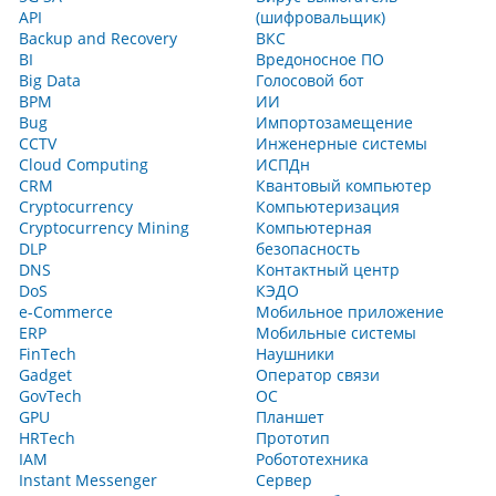
API
(шифровальщик)
Backup and Recovery
ВКС
BI
Вредоносное ПО
Big Data
Голосовой бот
BPM
ИИ
Bug
Импортозамещение
CCTV
Инженерные системы
Cloud Computing
ИСПДн
CRM
Квантовый компьютер
Cryptocurrency
Компьютеризация
Cryptocurrency Mining
Компьютерная
DLP
безопасность
DNS
Контактный центр
DoS
КЭДО
e-Commerce
Мобильное приложение
ERP
Мобильные системы
FinTech
Наушники
Gadget
Оператор связи
GovTech
ОС
GPU
Планшет
HRTech
Прототип
IAM
Робототехника
Instant Messenger
Сервер