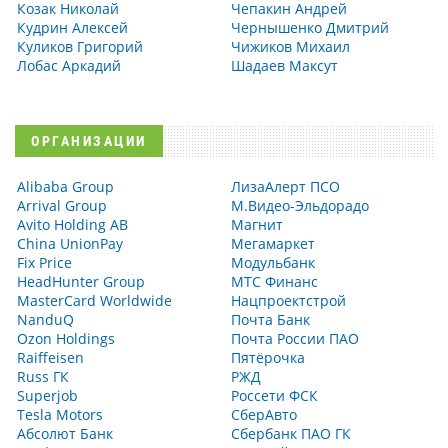
Козак Николай
Чепакин Андрей
Кудрин Алексей
Чернышенко Дмитрий
Куликов Григорий
Чижиков Михаил
Лобас Аркадий
Шадаев Максут
ОРГАНИЗАЦИИ
Alibaba Group
ЛизаАлерт ПСО
Arrival Group
М.Видео-Эльдорадо
Avito Holding AB
Магнит
China UnionPay
Мегамаркет
Fix Price
Модульбанк
HeadHunter Group
МТС Финанс
MasterCard Worldwide
Нацпроектстрой
NanduQ
Почта Банк
Ozon Holdings
Почта России ПАО
Raiffeisen
Пятёрочка
Russ ГК
РЖД
Superjob
Россети ФСК
Tesla Motors
СберАвто
Абсолют Банк
Сбербанк ПАО ГК