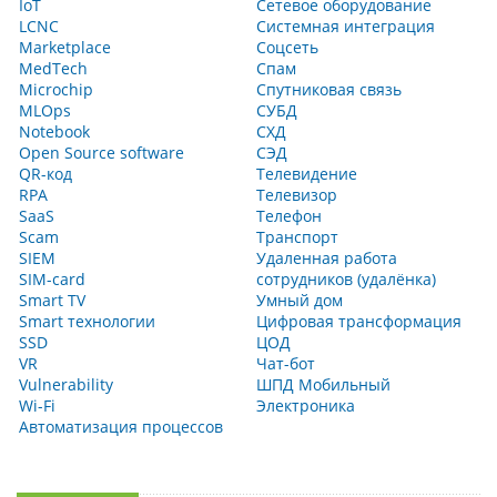
IoT
Сетевое оборудование
LCNC
Системная интеграция
Marketplace
Соцсеть
MedTech
Спам
Microchip
Спутниковая связь
MLOps
СУБД
Notebook
СХД
Open Source software
СЭД
QR-код
Телевидение
RPA
Телевизор
SaaS
Телефон
Scam
Транспорт
SIEM
Удаленная работа
SIM-card
сотрудников (удалёнка)
Smart TV
Умный дом
Smart технологии
Цифровая трансформация
SSD
ЦОД
VR
Чат-бот
Vulnerability
ШПД Мобильный
Wi-Fi
Электроника
Автоматизация процессов