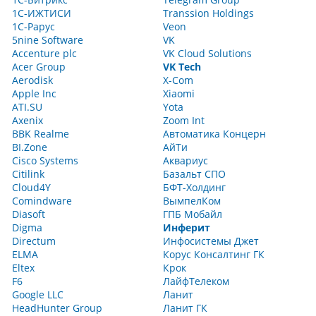
1С-ИЖТИСИ
Transsion Holdings
1С-Рарус
Veon
5nine Software
VK
Accenture plc
VK Cloud Solutions
Acer Group
VK Tech
Aerodisk
X-Com
Apple Inc
Xiaomi
ATI.SU
Yota
Axenix
Zoom Int
BBK Realme
Автоматика Концерн
BI.Zone
АйТи
Cisco Systems
Аквариус
Citilink
Базальт СПО
Cloud4Y
БФТ-Холдинг
Comindware
ВымпелКом
Diasoft
ГПБ Мобайл
Digma
Инферит
Directum
Инфосистемы Джет
ELMA
Корус Консалтинг ГК
Eltex
Крок
F6
ЛайфТелеком
Google LLC
Ланит
HeadHunter Group
Ланит ГК