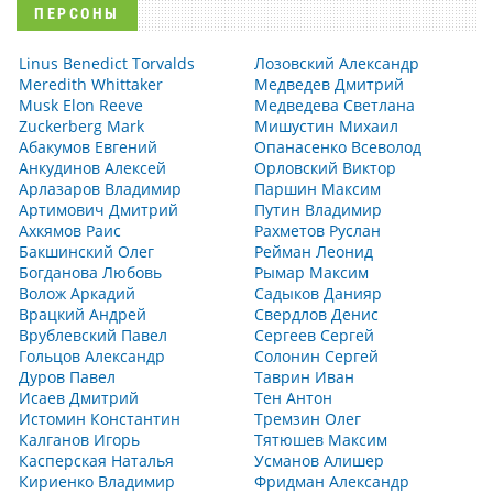
ПЕРСОНЫ
Linus Benedict Torvalds
Лозовский Александр
Meredith Whittaker
Медведев Дмитрий
Musk Elon Reeve
Медведева Светлана
Zuckerberg Mark
Мишустин Михаил
Абакумов Евгений
Опанасенко Всеволод
Анкудинов Алексей
Орловский Виктор
Арлазаров Владимир
Паршин Максим
Артимович Дмитрий
Путин Владимир
Ахкямов Раис
Рахметов Руслан
Бакшинский Олег
Рейман Леонид
Богданова Любовь
Рымар Максим
Волож Аркадий
Садыков Данияр
Врацкий Андрей
Свердлов Денис
Врублевский Павел
Сергеев Сергей
Гольцов Александр
Солонин Сергей
Дуров Павел
Таврин Иван
Исаев Дмитрий
Тен Антон
Истомин Константин
Тремзин Олег
Калганов Игорь
Тятюшев Максим
Касперская Наталья
Усманов Алишер
Кириенко Владимир
Фридман Александр