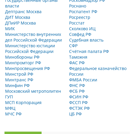
Государственные органы
Роскомнадзор РФ
власти
Роснано
Дептранс Москва
Роспатент РФ
ДИТ Москва
Росреестр
ДПиИР Москва
Росстат
МИК
Сколково ИЦ
Министерство внутренних
Совфед РФ
дел Российской Федерации
Судебная власть
Министерство юстиции
СФР
Российской Федерации
Счётная палата РФ
Минобороны РФ
Таможня
Минпромторг РФ
ФАС РФ
Минпросвещения РФ
Федеральное казначейство
Минстрой РФ
России
Минтранс РФ
ФМБА России
Минфин РФ
ФНС РФ
Московский метрополитен
ФСБ РФ
ГУП
ФСИН РФ
МСП Корпорация
ФССП РФ
МФЦ
ФСТЭК РФ
МЧС РФ
ЦБ РФ