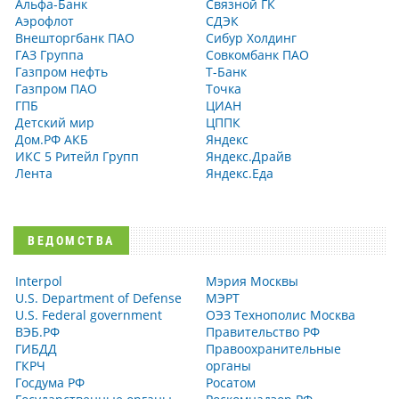
Альфа-Банк
Связной ГК
Аэрофлот
СДЭК
Внешторгбанк ПАО
Сибур Холдинг
ГАЗ Группа
Совкомбанк ПАО
Газпром нефть
Т-Банк
Газпром ПАО
Точка
ГПБ
ЦИАН
Детский мир
ЦППК
Дом.РФ АКБ
Яндекс
ИКС 5 Ритейл Групп
Яндекс.Драйв
Лента
Яндекс.Еда
ВЕДОМСТВА
Interpol
Мэрия Москвы
U.S. Department of Defense
МЭРТ
U.S. Federal government
ОЭЗ Технополис Москва
ВЭБ.РФ
Правительство РФ
ГИБДД
Правоохранительные
ГКРЧ
органы
Госдума РФ
Росатом