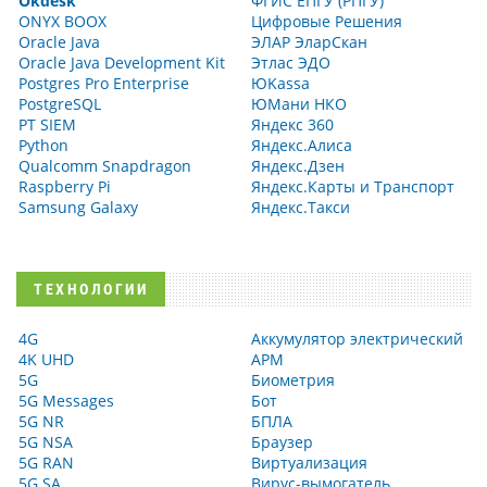
Okdesk
ФГИС ЕПГУ (РПГУ)
ONYX BOOX
Цифровые Решения
Oracle Java
ЭЛАР ЭларСкан
Oracle Java Development Kit
Этлас ЭДО
Postgres Pro Enterprise
ЮKassa
PostgreSQL
ЮМани НКО
PT SIEM
Яндекс 360
Python
Яндекс.Алиса
Qualcomm Snapdragon
Яндекс.Дзен
Raspberry Pi
Яндекс.Карты и Транспорт
Samsung Galaxy
Яндекс.Такси
ТЕХНОЛОГИИ
4G
Аккумулятор электрический
4K UHD
АРМ
5G
Биометрия
5G Messages
Бот
5G NR
БПЛА
5G NSA
Браузер
5G RAN
Виртуализация
5G SA
Вирус-вымогатель