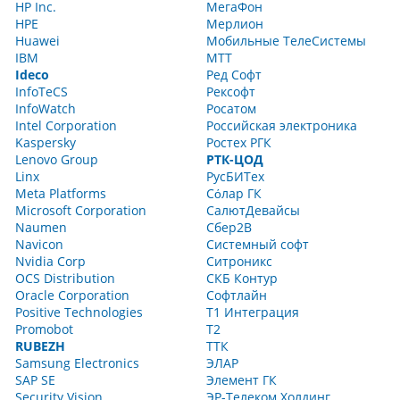
HP Inc.
МегаФон
HPE
Мерлион
Huawei
Мобильные ТелеСистемы
IBM
МТТ
Ideco
Ред Софт
InfoTeCS
Рексофт
InfoWatch
Росатом
Intel Corporation
Российская электроника
Kaspersky
Ростех РГК
Lenovo Group
РТК-ЦОД
Linx
РусБИТех
Meta Platforms
Сόлар ГК
Microsoft Corporation
СалютДевайсы
Naumen
Сбер2В
Navicon
Системный софт
Nvidia Corp
Ситроникс
OCS Distribution
СКБ Контур
Oracle Corporation
Софтлайн
Positive Technologies
Т1 Интеграция
Promobot
Т2
RUBEZH
ТТК
Samsung Electronics
ЭЛАР
SAP SE
Элемент ГК
Security Vision
ЭР-Телеком Холдинг