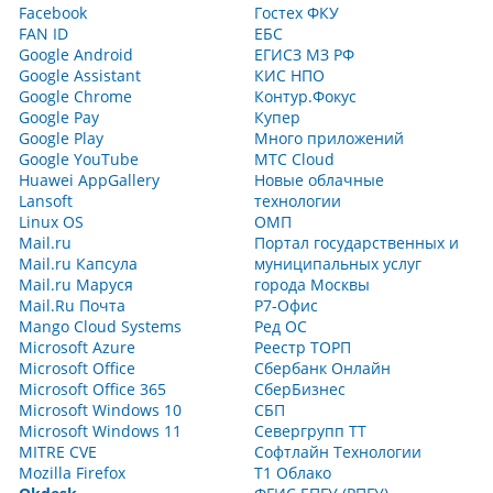
Facebook
Гостех ФКУ
FAN ID
ЕБС
Google Android
ЕГИСЗ МЗ РФ
Google Assistant
КИС НПО
Google Chrome
Контур.Фокус
Google Pay
Купер
Google Play
Много приложений
Google YouTube
МТС Cloud
Huawei AppGallery
Новые облачные
Lansoft
технологии
Linux OS
ОМП
Mail.ru
Портал государственных и
Mail.ru Капсула
муниципальных услуг
Mail.ru Маруся
города Москвы
Mail.Ru Почта
Р7-Офис
Mango Cloud Systems
Ред ОС
Microsoft Azure
Реестр ТОРП
Microsoft Office
Сбербанк Онлайн
Microsoft Office 365
СберБизнес
Microsoft Windows 10
СБП
Microsoft Windows 11
Севергрупп ТТ
MITRE CVE
Софтлайн Технологии
Mozilla Firefox
Т1 Облако