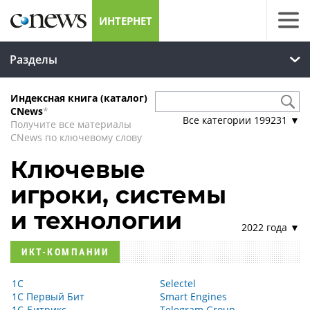
ИНТЕРНЕТ
Разделы
Индексная книга (каталог)
CNews
*
Все категории
199231
▼
Получите все материалы
CNews по ключевому слову
Ключевые
игроки, системы
и технологии
2022 года ▼
ИКТ-КОМПАНИИ
1С
Selectel
1С Первый Бит
Smart Engines
1С-Битрикс
Telegram Group