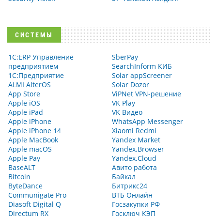
СИСТЕМЫ
1С:ERP Управление
SberPay
предприятием
SearchInform КИБ
1С:Предприятие
Solar appScreener
ALMI AlterOS
Solar Dozor
App Store
ViPNet VPN-решение
Apple iOS
VK Play
Apple iPad
VK Видео
Apple iPhone
WhatsApp Messenger
Apple iPhone 14
Xiaomi Redmi
Apple MacBook
Yandex Market
Apple macOS
Yandex.Browser
Apple Pay
Yandex.Cloud
BaseALT
Авито работа
Bitcoin
Байкал
ByteDance
Битрикс24
Communigate Pro
ВТБ Онлайн
Diasoft Digital Q
Госзакупки РФ
Directum RX
Госключ КЭП