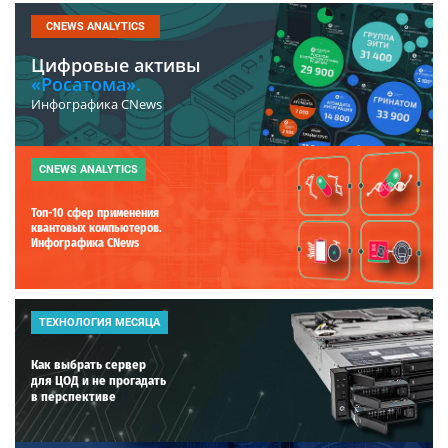
CNEWS ANALYTICS
Цифровые активы
«Росатома».
Инфографика CNews
CNEWS ANALYTICS
Топ-10 сфер применения
квантовых компьютеров.
Инфографика CNews
ТЕХНОЛОГИЯ МЕСЯЦА
Как выбрать сервер
для ЦОД и не прогадать
в перспективе