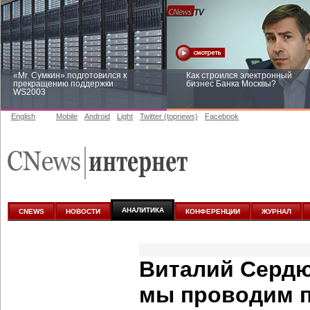
«Mr. Сумкин» подготовился к
Как строился электронный
прекращению поддержки
бизнес Банка Москвы?
WS2003
English
Mobile
Android
Light
Twitter (topnews)
Facebook
Заоблачная оптимизация: как
Рейтинг CNewsInfrastructure 20
Faberlic изменил подход к
приглашаем участвовать
аналитике
АНАЛИТИКА
CNEWS
НОВОСТИ
КОНФЕРЕНЦИИ
ЖУРНАЛ
Виталий Сердю
мы проводим п