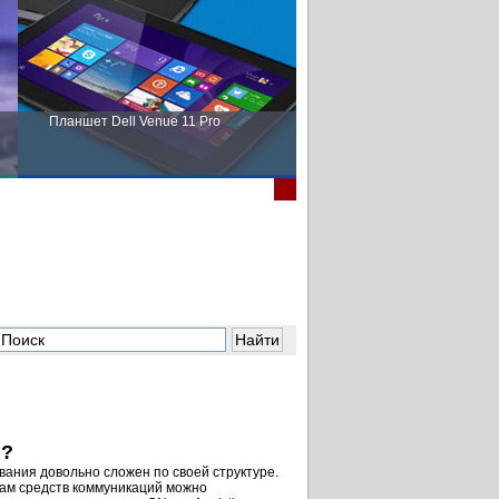
Планшет Dell Venue 11 Pro
Пора выбирать Fujitsu!
и?
ания довольно сложен по своей структуре.
пам средств коммуникаций можно