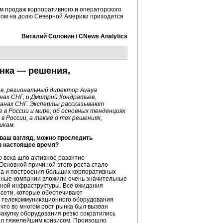
м продаж корпоративного и операторского
этом на долю Северной Америки приходится
Виталий Солонин / CNews Analytics
нка — решения,
в, региональный директор Avaya
нах СНГ, и Дмитрий Кондратьев,
ранах СНГ. Эксперты рассказывают
 в России и мире, об основных тенденциях
в России, а также о тех решениях,
икам.
 ваш взгляд, можно проследить
в настоящее время?
ого века шло активное развитие
Основной причиной этого роста стало
та и построения больших корпоративных
нные компании вложили очень значительные
нной инфраструктуры. Все ожидания
 сети, которые обеспечивают
е телекоммуникационного оборудования
 что во многом рост рынка был вызван
закупку оборудования резко сократились
ал тяжелейшим кризисом. Произошло