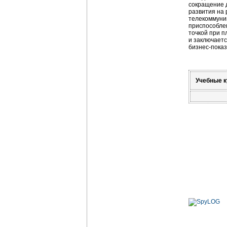
сокращение д
развития на 
телекоммуник
приспособле
точкой при п
и заключаетс
бизнес-пока
Учебные к