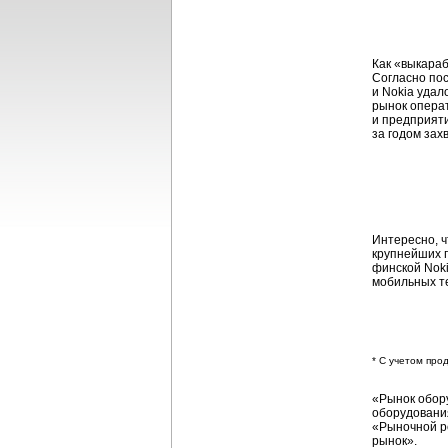
Как «выкараб
Согласно по
и Nokia удал
рынок операт
и предприят
за годом зах
Интересно, ч
крупнейших 
финской Noki
мобильных т
* С учетом пр
«Рынок обор
оборудования
«Рыночной ре
рынок».