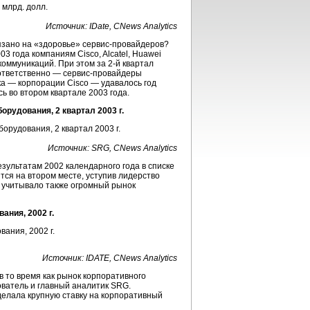
Источник: IDate, CNews Analytics
язано на «здоровье»
сервис-провайдеров
?
03 года компаниям Cisco, Alcatel, Huawei
оммуникаций. При этом за 2-й квартал
оответственно —
сервис-провайдеры
а — корпорации Cisco — удавалось год
 во втором квартале 2003 года.
рудования, 2 квартал 2003 г.
Источник: SRG, CNews Analytics
езультатам 2002 календарного года в списке
ся на втором месте, уступив лидерство
e учитывало также огромный рынок
ния, 2002 г.
Источник: IDATE, CNews Analytics
в то время как рынок корпоративного
ователь и главный аналитик SRG.
сделала крупную ставку на корпоративный