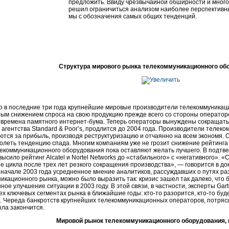
предложить. Ввиду чрезвычайной обширности и многог
решил ограничиться анализом наиболее перспективны
мы с обозначения самых общих тенденций.
Структура мирового рынка телекоммуникационного об
то в последние три года крупнейшие мировые производители телекоммуникац
ным снижением спроса на свою продукцию прежде всего со стороны оператор
 времена памятного
интернет-бума
. Теперь операторы вынуждены сокращать 
 агентства Standard & Poor’s, продлится до 2004 года. Производители телек
ются за прибыль, производя реструктуризацию и отчаянно на всем экономя. 
олеть тенденцию спада. Многим компаниям уже не грозит снижение рейтинга (у
екоммуникационного оборудования пока оставляют желать лучшего. В подтве
высило рейтинг Alcatel и Nortel Networks до «стабильного» с «негативного». 
е цикла после трех лет резкого сокращения производства», — говорится в до
 начале 2003 года усредненное мнение аналитиков, рассуждавших о путях р
икационного рынка, можно было выразить так: кризис зашел так далеко, что
ное улучшение ситуации в 2003 году. В этой связи, в частности, эксперты Ga
сех ключевых сегментах рынка в ближайшие годы:
кто-то
разорится,
кто-то
буде
 Череда банкротств крупнейших телекоммуникационных операторов, потрясша
ла закончится.
Мировой рынок телекоммуникационного оборудования, 