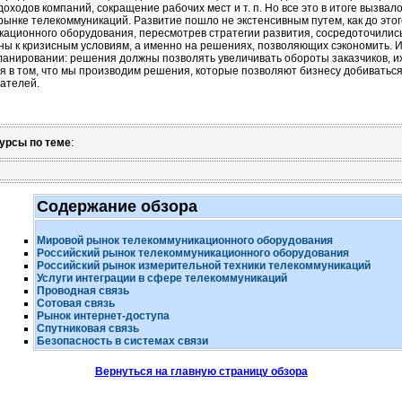
оходов компаний, сокращение рабочих мест и т. п. Но все это в итоге выз
рынке телекоммуникаций. Развитие пошло не экстенсивным путем, как до это
ационного оборудования, пересмотрев стратегии развития, сосредоточились
ны к кризисным условиям, а именно на решениях, позволяющих сэкономить.
ланировании: решения должны позволять увеличивать обороты заказчиков, их 
я в том, что мы производим решения, которые позволяют бизнесу добиватьс
зателей
.
урсы по теме
:
Содержание обзора
Мировой рынок телекоммуникационного оборудования
Российский рынок телекоммуникационного оборудования
Российский рынок измерительной техники телекоммуникаций
Услуги интеграции в сфере телекоммуникаций
Проводная связь
Сотовая связь
Рынок
интернет-доступа
Спутниковая связь
Безопасность в системах связи
Вернуться на главную страницу обзора