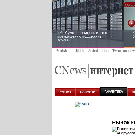
«Mr. Сумкин» подготовился к
К
прекращению поддержки
б
WS2003
English
Mobile
Android
Light
Twitter (topnew
Заоблачная оптимизация: как
Р
Faberlic изменил подход к
п
аналитике
АНАЛИТИКА
CNEWS
НОВОСТИ
К
Рынок к