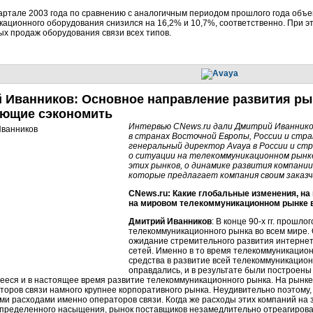
артале 2003 года по сравнению с аналогичным периодом прошлого года объе
ационного оборудования снизился на 16,2% и 10,7%, соответственно. При 
х продаж оборудования связи всех типов.
 Иванников: Основное направление развития ры
ющие сэкономить
Интервью CNews.ru дали Дмитрий Иваннико
в странах Восточной Европы, России и стра
генеральный директор Avaya в России и ст
о ситуации на телекоммуникационном рынке
этих рынков, о динамике развития компании 
которые предлагает компания своим заказч
CNews.ru: Какие глобальные изменения, на
на мировом телекоммуникационном рынке 
Дмитрий Иванников
: В конце 90-х гг. прошл
телекоммуникационного рынка во всем мире. 
ожидание стремительного развития интерне
сетей. Именно в то время телекоммуникацио
средства в развитие всей телекоммуникацио
оправдались, и в результате были построены
еся и в настоящее время развитие телекоммуникационного рынка. На рынк
торов связи намного крупнее корпоративного рынка. Неудивительно поэтому,
и расходами именно операторов связи. Когда же расходы этих компаний на 
определенного насыщения, рынок поставщиков незамедлительно отреагиров