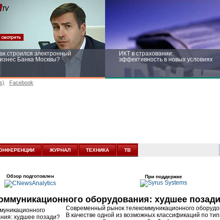
ак строился электронный
ИКТ в страховании:
изнес Банка Москвы?
эффективность в новых условиях
s)
Facebook
ейтинг CNewsInfrastructure 2015:
Информационная безопасность
риглашаем участвовать
бизнеса и госструктур: развитие в
новых условиях
ОНФЕРЕНЦИИ
ЖУРНАЛ
ТЕХНИКА
ТВ
Обзор подготовлен
При поддержке
оммуникационного оборудования: худшее позад
Современный рынок телекоммуникационного оборудов
В качестве одной из возможных классификаций по ти