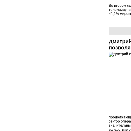
Во втором кв
телекоммуник
41,1% мировы
Дмитрий
позволя
продолжающе
сектор опера
значительным
вследствие 