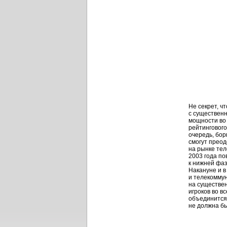
Не секрет, ч
с существен
мощности во
рейтингового
очередь, бор
смогут преод
на рынке тел
2003 года по
к нижней фаз
Накануне и в
и телекоммун
на существен
игроков во в
объединится.
не должна бы