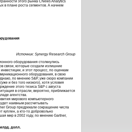
ранности этого рынка CNews Analytics
х в плане роста сегментов. А начнем
орудования
Источник: Synergy Research Group
ионного оборудования столкнулись
ов связи, которые создали излишние
инвестиции, и этот процесс, по оценкам
оммуникационного оборудования, в свою
Однако, по мнению S&P, уже скоро компании
же и без того низкого), хотя условия
рждение этого тезиса S&P с августа
«Ситуация в отрасли, вероятно, приближается
кладе агентства.
азвития мирового компьютерного
 будет наивным рассчитывать
rtner Group предрекали сокращение числа
т куплен, а
кто-то
добровольно
я мир в 2002 году, по мнению Gartner,
млрд. долл.