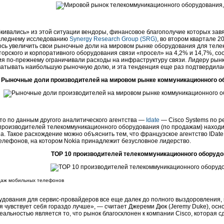
кивались» из этой ситуации вендоры, финансовое благополучие которых зав
следнему исследованию
Synergy Research Group (SRG)
, во втором квартале 20
ось увеличить свои рыночные доли на мировом рынке оборудования для телек
орского и корпоративного оборудования связи «просел» на 4,2% и 14,7%, с
ия
по-прежнему
ограничивали расходы на инфраструктуру связи. Лидеру рынк
ватывать наибольшую рыночную долю, и эта тенденция еще раз подтвердилась
Рыночные доли производителей на мировом рынке коммуникационного обо
то по данным другого аналитического агентства —
Idate
— Cisco Systems по р
производителей телекоммуникационного оборудования (по продажам) находит
a. Такое расхождение можно объяснить тем, что французское агентство IDat
елефонов, на котором Nokia принадлежит безусловное лидерство.
TОР 10 производителей телекоммуникационного оборудова
одаж мобильных телефонов
удования для
сервис-провайдеров
все еще далек до полного выздоровления, 
 чувствует себя гораздо лучше», — считает Джереми Дюк (Jeremy Duke), осн
альностью является то, что рынок благосклонен к компании Cisco, которая 